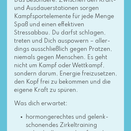
Das Besondere: Zwischen den Kraft-
und Ausdauerstationen sor­gen
Kampfsportelemente für jede Menge
Spaß und einen effek­ti­ven
Stressabbau. Du darfst schla­gen,
tre­ten und Dich aus­po­wern – aller­
dings aus­schließ­lich gegen Pratzen,
nie­mals gegen Menschen. Es geht
nicht um Kampf oder Wettkampf,
son­dern dar­um, Energie frei­zu­set­zen,
den Kopf frei zu bekom­men und die
eige­ne Kraft zu spüren.
Was dich erwartet:
hor­mon­ge­rech­tes und gelenk­
scho­nen­des Zirkeltraining