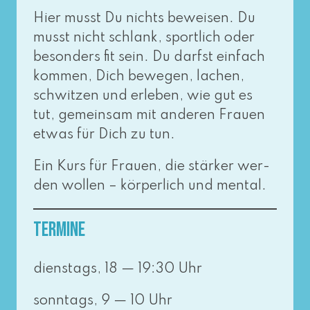
Hier musst Du nichts bewei­sen. Du
musst nicht schlank, sport­lich oder
beson­ders fit sein. Du darfst ein­fach
kom­men, Dich bewe­gen, lachen,
schwit­zen und erle­ben, wie gut es
tut, gemein­sam mit ande­ren Frauen
etwas für Dich zu tun.
Ein Kurs für Frauen, die stär­ker wer­
den wol­len – kör­per­lich und mental.
Termine
diens­tags, 18 — 19:30 Uhr
sonn­tags, 9 — 10 Uhr