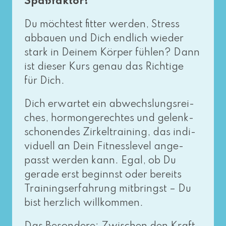
Spaßfaktor!
Du möch­test fit­ter wer­den, Stress
abbau­en und Dich end­lich wie­der
stark in Deinem Körper füh­len? Dann
ist die­ser Kurs genau das Richtige
für Dich.
Dich erwar­tet ein abwechs­lungs­rei­
ches, hor­mon­ge­rech­tes und gelenk­
scho­nen­des Zirkeltraining, das indi­
vi­du­ell an Dein Fitnesslevel ange­
passt wer­den kann. Egal, ob Du
gera­de erst beginnst oder bereits
Trainingserfahrung mit­bringst – Du
bist herz­lich willkommen.