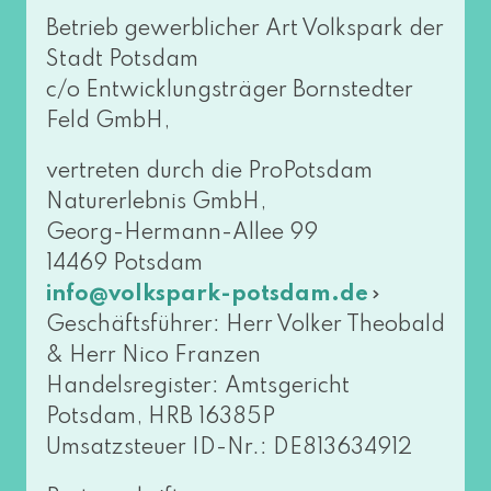
Betrieb gewerb­li­cher Art Volkspark der
Stadt Potsdam
c/o Entwicklungsträger Bornstedter
Feld GmbH,
ver­tre­ten durch die ProPotsdam
Naturerlebnis GmbH,
Georg-Hermann-Allee 99
14469 Potsdam
info@​volkspark-​potsdam.​de
Geschäftsführer: Herr Volker Theobald
& Herr Nico Franzen
Handelsregister: Amtsgericht
Potsdam, HRB 16385P
Umsatzsteuer ID-Nr.: DE813634912