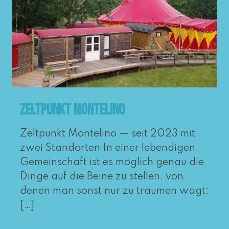
Zeltpunkt Montelino
Zeltpunkt Montelino — seit 2023 mit
zwei Standorten In einer leben­di­gen
Gemeinschaft ist es mög­lich genau die
Dinge auf die Beine zu stel­len, von
denen man sonst nur zu träu­men wagt:
[…]