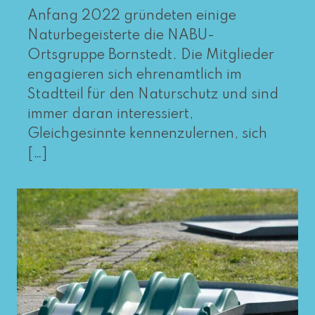
Anfang 2022 grün­de­ten eini­ge
Naturbegeisterte die NABU-
Ortsgruppe Bornstedt. Die Mitglieder
enga­gie­ren sich ehren­amt­lich im
Stadtteil für den Naturschutz und sind
immer dar­an inter­es­siert,
Gleichgesinnte ken­nen­zu­ler­nen, sich
[…]