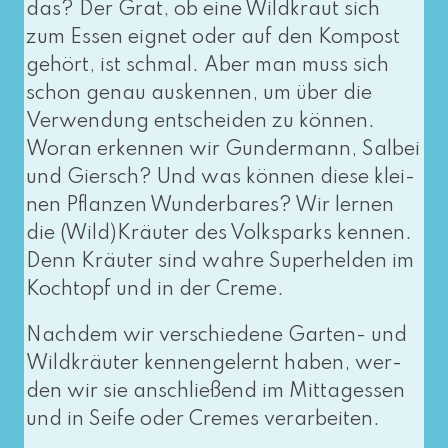
das? Der Grat, ob eine Wildkraut sich
zum Essen eig­net oder auf den Kompost
gehört, ist schmal. Aber man muss sich
schon genau aus­ken­nen, um über die
Verwendung ent­schei­den zu kön­nen.
Woran erken­nen wir Gundermann, Salbei
und Giersch? Und was kön­nen die­se klei­
nen Pflanzen Wunderbares? Wir ler­nen
die (Wild)Kräuter des Volksparks ken­nen.
Denn Kräuter sind wah­re Superhelden im
Kochtopf und in der Creme.
Nachdem wir ver­schie­de­ne Garten- und
Wildkräuter ken­nen­ge­lernt haben, wer­
den wir sie anschlie­ßend im Mittagessen
und in Seife oder Cremes verarbeiten.