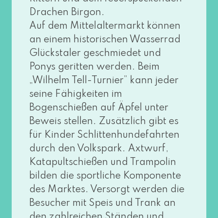
Drachen Birgon.
Auf dem Mittelaltermarkt kön­nen
an einem his­to­ri­schen Wasserrad
Glückstaler geschmie­det und
Ponys gerit­ten wer­den. Beim
„Wilhelm Tell-Turnier” kann jeder
sei­ne Fähigkeiten im
Bogenschießen auf Äpfel unter
Beweis stel­len. Zusätzlich gibt es
für Kinder Schlittenhundefahrten
durch den Volkspark. Axtwurf,
Katapultschießen und Trampolin
bil­den die sport­li­che Komponente
des Marktes. Versorgt wer­den die
Besucher mit Speis und Trank an
den zahl­rei­chen Ständen und