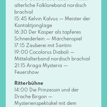
al­ter­li­che Folkloreband nor­disch
bra­chi­al
15:45 Kelvin Kalvus — Meister der
Kontaktjonglage
16:30 Der Kasper als tap­fe­res
Schneiderlein — Märchenspiel
17:15 Zauberei mit Santini
19:00 Cocolorus Diaboli —
Mittelalterband nor­disch bra­chi­al
21:15 Araga Mysteria —
Feuershow
Ritterbühne
14:00 Die Prinzessin und der
Drache Birgon —
Mysterienspektakel mit dem