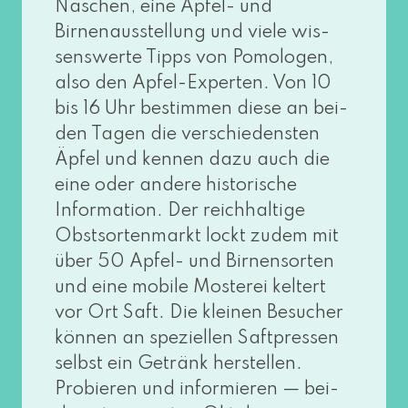
Naschen, eine Apfel- und
Birnenausstellung und vie­le wis­
sens­wer­te Tipps von Pomologen,
also den Apfel-Experten. Von 10
bis 16 Uhr bestim­men die­se an bei­
den Tagen die ver­schie­dens­ten
Äpfel und ken­nen dazu auch die
eine oder ande­re his­to­ri­sche
Information. Der reich­hal­ti­ge
Obstsortenmarkt lockt zudem mit
über 50 Apfel- und Birnensorten
und eine mobi­le Mosterei kel­tert
vor Ort Saft. Die klei­nen Besucher
kön­nen an spe­zi­el­len Saftpressen
selbst ein Getränk her­stel­len.
Probieren und infor­mie­ren — bei­