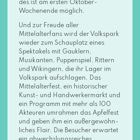
des ist am ers­ten Oktober-
Wochenende möglich.
Und zur Freude aller
Mittelalterfans wird der Volkspark
wie­der zum Schauplatz eines
Spektakels mit Gauklern,
Musikanten, Puppenspiel, Rittern
und Wikingern, die ihr Lager im
Volkspark auf­schla­gen. Das
Mittelalterfest, ein his­to­ri­scher
Kunst- und Handwerkermarkt und
ein Programm mit mehr als 100
Akteuren umrah­men das Apfelfest
und geben ihm ein außer­ge­wöhn­
li­ches Flair. Die Besucher erwar­tet
ein abwechs­lungs­rei­ches