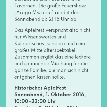
Tavernen. Die gro­ße Feuershow
„Araga Mysteria” run­det den
Sonnabend ab 21:15 Uhr ab.
Das Apfelfest ver­spricht also nicht
nur Wissenswertes und
Kulinarisches, son­dern auch ein
gro­ßes Mittelalterspektakel.
Zusammen ergibt das eine lecke­re
und span­nen­de Mischung für die
gan­ze Familie, die man sich nicht
ent­ge­hen las­sen sollte.
Historisches Apfelfest
Sonnabend, 1. Oktober 2016,
10:00–22:00 Uhr