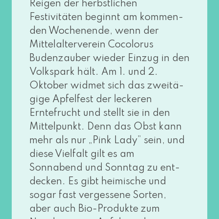
Reigen der herbst­li­chen
Festivitäten beginnt am kom­men­
den Wochenende, wenn der
Mittelalterverein Cocolorus
Budenzauber wie­der Einzug in den
Volkspark hält. Am 1. und 2.
Oktober wid­met sich das zwei­tä­
gi­ge Apfelfest der lecke­ren
Erntefrucht und stellt sie in den
Mittelpunkt. Denn das Obst kann
mehr als nur „Pink Lady” sein, und
die­se Vielfalt gilt es am
Sonnabend und Sonntag zu ent­
de­cken. Es gibt hei­mi­sche und
sogar fast ver­ges­se­ne Sorten,
aber auch Bio-Produkte zum