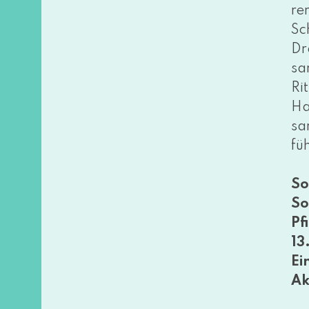
re
Sc
Dr
sa
Ri
Ha
sa
füh
So
So
Pf
13
Ei
Ak