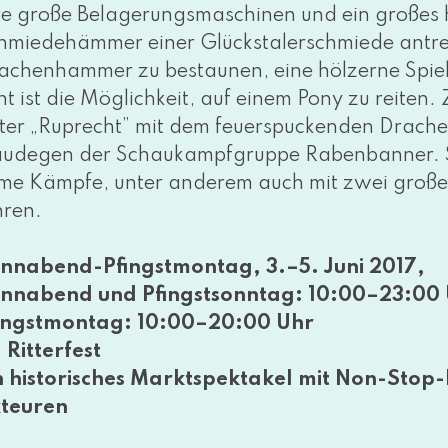
­re gro­ße Belagerungsmaschinen und ein gro­ßes 
hmiedehämmer einer Glückstalerschmiede antrei
achenhammer zu bestau­nen, eine höl­zer­ne Spielu
nt ist die Möglichkeit, auf einem Pony zu rei­ten
tter „Ruprecht” mit dem feu­er­spu­cken­den Drach
udegen der Schaukampfgruppe Rabenbanner. Sie
­me Kämpfe, unter ande­rem auch mit zwei gro­ßen mi
­ren.
nnabend-Pfingstmontag, 3.–5. Juni 2017,
nnabend und Pfingstsonntag: 10:00–23:00
ingstmontag: 10:00–20:00 Uhr
. Ritterfest
n his­to­ri­sches Marktspektakel mit Non-St
teuren