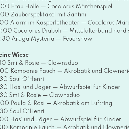
:00 Frau Holle — Cocolorus Märchenspiel
:00 Zauberspektakel mit Santini
:00 Alarm im Kasperletheater — Cocolorus Mär
:00 Cocolorus Diaboli — Mittelalterband nor­disc
:30 Araga Mysteria — Feuershow
eine Wiese
:30 Smi & Rosie — Clownsduo
:00 Kompanie Fauch — Akrobatik und Clowneri
:30 Soul O‘Henri
:30 Has‘ und Jäger — Abwurfspiel für Kinder
:30 Smi & Rosie — Clownsduo
:00 Paula & Rosi — Akrobatik am Luftring
:30 Soul O‘Henri
:00 Has‘ und Jäger — Abwurfspiel für Kinder
:30 Kompanie Fauch — Akrobatik und Clowneri