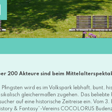
N
er 200 Akteure sind beim Mittelalterspekta
 Pfingsten wird es im Volkspark leb­haft, bunt, his­
i­ka­lisch glei­cher­ma­ßen zuge­hen. Das belieb­te 
sucher auf eine his­to­ri­sche Zeitreise ein. Vom 3.
istory & Fantasy”-Vereins COCOLORUS Budenza