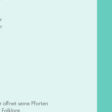
r
r
f­net sei­ne Pforten
 Folklore