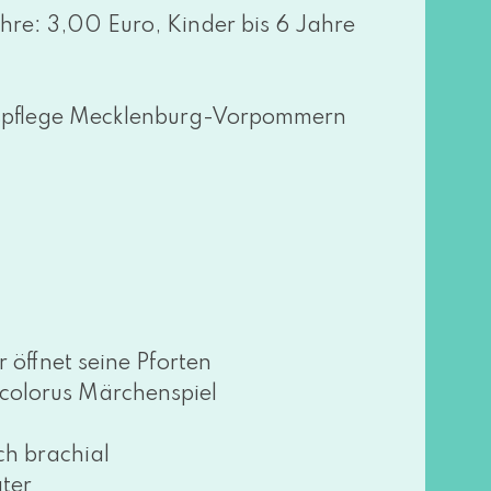
ahre: 3,00 Euro, Kinder bis 6 Jahre
mspflege Mecklenburg-Vorpommern
f­net sei­ne Pforten
ocolorus Märchenspiel
 bra­chi­al
ter