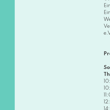
Ei
Ein
Wei
Ve
e.
Pr
So
Th
10
10
11
12
14