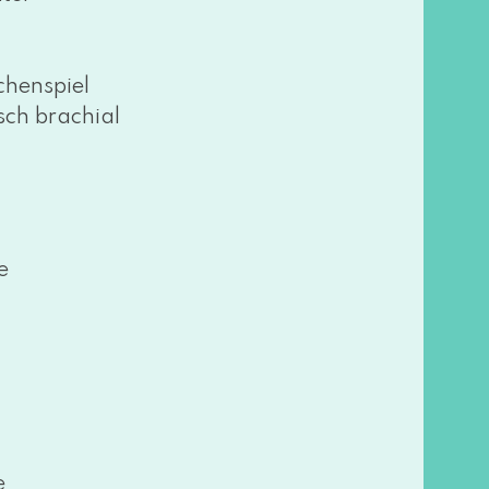
chenspiel
h bra­chi­al
e
e