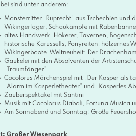
bei sind unter anderem:
Monsterritter „Ruprecht” aus Tschechien und d
Wikingerlager, Schaukämpfe mit Rabenbanner
altes Handwerk, Hökerer, Tavernen, Bogensch
his­to­ri­sche Karussells, Ponyreiten, höl­zer­n
Wikingerboote, Weltneuheit: Der Drachenhamme
Gaukelei mit den Absolventen der Artistensc
„Traumfänger”
Cocolorus Märchenspiel mit „Der Kasper als tap­
„Alarm im Kasperletheater” und „Kasperles A
Zauberspektakel mit Santini
Musik mit Cocolorus Diaboli, Fortuna Musica 
Am Sonnabend und Sonntag: Große Feuersho
t: Großer Wiesenpark