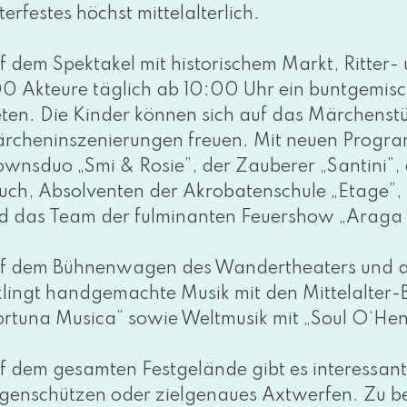
terfestes höchst mit­tel­al­ter­lich.
f dem Spektakel mit his­to­ri­schem Markt, Ritter
0 Akteure täg­lich ab 10:00 Uhr ein bunt­ge­mis
e­ten. Die Kinder kön­nen sich auf das Märchenst
rcheninszenierungen freu­en. Mit neu­en Program
ownsduo „Smi & Rosie”, der Zauberer „Santini”
uch, Absolventen der Akrobatenschule „Etage”
d das Team der ful­mi­nan­ten Feuershow „Araga
f dem Bühnenwagen des Wandertheaters und auc
klingt hand­ge­mach­te Musik mit den Mittelalter
ortuna Musica” sowie Weltmusik mit „Soul O‘Hen
f dem gesam­ten Festgelände gibt es inter­es­san­t
genschützen oder ziel­ge­nau­es Axtwerfen. Zu b