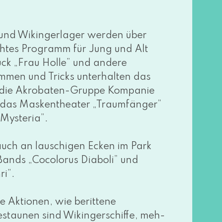
- und Wikingerlager wer­den über
ch­tes Programm für Jung und Alt
ück „Frau Holle” und ande­re
men und Tricks unter­hal­ten das
, die Akrobaten-Gruppe Kompanie
, das Maskentheater „Traumfänger”
 Mysteria”.
h an lau­schi­gen Ecken im Park
-Bands „Cocolorus Diaboli” und
ri”.
e Aktionen, wie berit­te­ne
estau­nen sind Wikingerschiffe, meh­