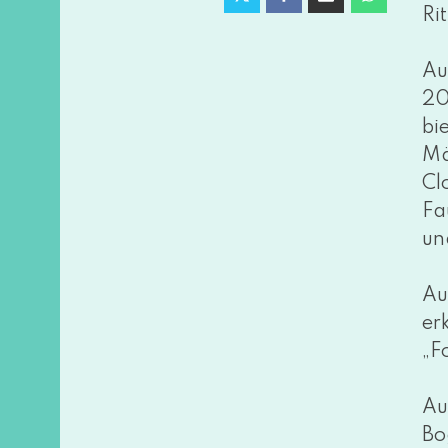
Rit
Au
20
bi
Mä
Cl
Fa
un
Au
er
„F
Au
Bo