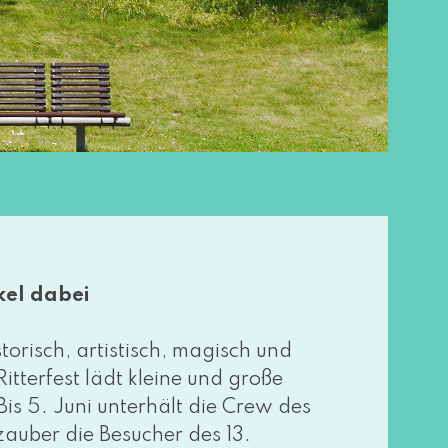
kel dabei
to­risch, artis­tisch, magisch und
Ritterfest lädt klei­ne und gro­ße
 Bis 5. Juni unter­hält die Crew des
uber die Besucher des 13.