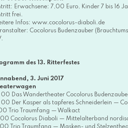
ntritt: Erwachsene: 7,00 Euro, Kinder 7 bis 16 J
tritt frei.
tere Infos: www​.coco​lo​rus​-dia​bo​li​.de
ranstalter: Cocolorus Budenzauber (Brauchtu
V.
ogramm des 13. Ritterfestes
nnabend, 3. Juni 2017
eaterwagen
:00 Das Wandertheater Cocolorus Budenzauber öf
:00 Der Kasper als tap­fe­res Schneiderlein — C
:00 Trio Traumfang — Walkact
:00 Cocolorus Diaboli — Mittelalterband nor­disch
:00 Trio Traumfang — Masken- und Stelzenthea