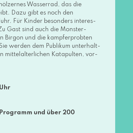
höl­zer­nes Wasserrad, das die
bt. Dazu gibt es noch den
hr. Für Kinder beson­ders inter­es­
. Zu Gast sind auch die Monster-
en Birgon und die kampf­erprob­ten
 wer­den dem Publikum unter­halt­
t­tel­al­ter­li­chen Katapulten, vor­
 Uhr
op-Programm und über 200