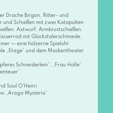
er Drache Birgon, Ritter- und
 und Schießen mit zwei Katapulten
ießen, Axtwurf, Armbrustschießen,
es Wasserrad mit Glückstalerschmiede,
r — eine höl­zer­ne Spieluhr
hule „Etage” und dem Maskentheater
fe­res Schneiderlein”, „Frau Holle”,
benteuer”
und Soul O´Henri
w „Araga Mysteria”.