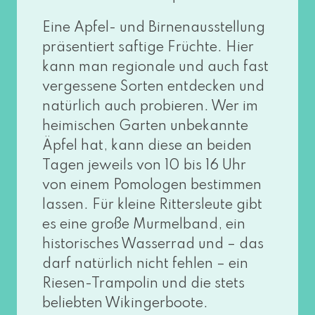
Eine Apfel- und Birnenausstellung
prä­sen­tiert saf­ti­ge Früchte. Hier
kann man regio­na­le und auch fast
ver­ges­se­ne Sorten ent­de­cken und
natür­lich auch pro­bie­ren. Wer im
hei­mi­schen Garten unbe­kann­te
Äpfel hat, kann die­se an bei­den
Tagen jeweils von 10 bis 16 Uhr
von einem Pomologen bestim­men
las­sen. Für klei­ne Rittersleute gibt
es eine gro­ße Murmelband, ein
his­to­ri­sches Wasserrad und – das
darf natür­lich nicht feh­len – ein
Riesen-Trampolin und die stets
belieb­ten Wikingerboote.