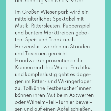
am Sonntag von 10 bis 19 Uhr.
Im Großen Wiesenpark wird ein
mit­tel­al­ter­li­ches Spektakel mit
Musik, Rittersleuten, Puppenspiel
und bun­tem Markttreiben gebo­
ten. Speis und Trank nach
Herzenslust wer­den an Ständen
und Tavernen gereicht.
Handwerker prä­sen­tie­ren ihr
Können und ihre Ware. Furchtlos
und kamp­fes­lus­tig geht es dage­
gen im Ritter- und Wikingerlager
zu. Tollkühne Festbesucher*innen
kön­nen ihren Mut beim Axtwerfen
oder Wilhelm-Tell-Turnier bewei­
sen und auf einen Apfel schießen.