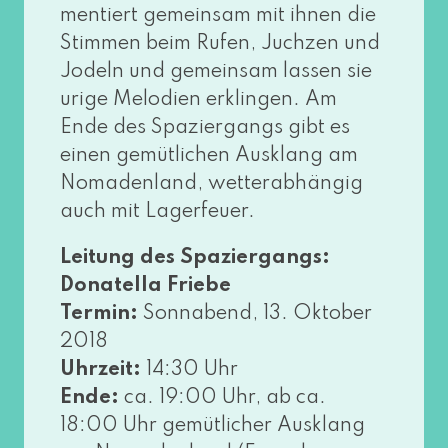
men­tiert gemein­sam mit ihnen die
Stimmen beim Rufen, Juchzen und
Jodeln und gemein­sam las­sen sie
uri­ge Melodien erklin­gen. Am
Ende des Spaziergangs gibt es
einen gemüt­li­chen Ausklang am
Nomadenland, wet­ter­ab­hän­gig
auch mit Lagerfeuer.
Leitung des Spaziergangs:
Donatella Friebe
Termin:
Sonnabend, 13. Oktober
2018
Uhrzeit:
14:30 Uhr
Ende:
ca. 19:00 Uhr, ab ca.
18:00 Uhr gemüt­li­cher Ausklang