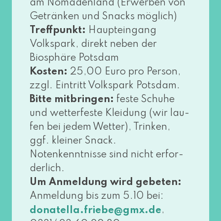
am Nomadenland (Erwerben von
Getränken und Snacks mög­lich)
Treffpunkt:
Haupteingang
Volkspark, direkt neben der
Biosphäre Potsdam
Kosten:
25,00 Euro pro Person,
zzgl. Eintritt Volkspark Potsdam.
Bitte mit­brin­gen:
fes­te Schuhe
und wet­ter­fes­te Kleidung (wir lau­
fen bei jedem Wetter), Trinken,
ggf. klei­ner Snack.
Notenkenntnisse sind nicht erfor­
der­lich.
Um Anmeldung wird gebe­ten:
Anmeldung bis zum 5.10 bei:
,
donatella.​friebe@​gmx.​de