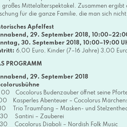
n gro­ßes Mittelalterspektakel. Zusammen ergibt d
schung für die gan­ze Familie, die man sich nicht e
storisches Apfelfest
nnabend, 29. September 2018, 10:00–22:0
nntag, 30. September 2018, 10:00–19:00 U
tritt:
6,00 Euro, Kinder (7–16 Jahre) 3,00 Euro, 
AS PROGRAMM
nnabend, 29. September 2018
colorusbühne
:00 Cocolorus Budenzauber öff­net sei­ne Pfort
:00 Kasperles Abenteuer – Cocolorus Märchens
:30 Trio Traumfang – Masken- und Stelzenthe
:30 Santini – Zauberei
:30 Cocolorus Diaboli – Nordish Folk Music