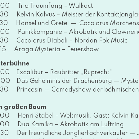
:00 Trio Traumfang – Walkact
:30 Kelvin Kalvus – Meister der Kontaktjongl
:30 Hänsel und Gretel — Cocolorus Märchens
:00 Panikkompanie – Akrobatik und Clowneri
:30 Cocolorus Diaboli – Nordan Fok Music
:15 Araga Mysteria – Feuershow
tterbühne
:00 Excalibur – Raubritter „Ruprecht“
:00 Das Geheimnis der Drachenburg — Mysterie
:30 Princesin — Comedyshow der böh­mi­schen 
 gro­ßen Baum
:00 Henri Stabel – Weltmusik, Gast: Kelvin Ka
:00 Dua Kamika – Akrobatik am Luftring
:30 Der freund­li­che Jonglierfachverkäufer —