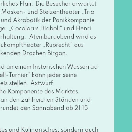
i­ches Flair. Die Besucher erwar­tet
 Masken- und Stelzentheater „Trio
 und Akrobatik der Panikkompanie
e. „Cocolorus Diaboli“ und Henri
nterhaltung. Atemberaubend wird es
aukampftheater „Ruprecht“ aus
­cken­den Drachen Birgon.
d an einem his­to­ri­schen Wasserrad
ll-Turnier“ kann jeder sei­ne
s stel­len. Axtwurf,
i­che Komponente des Marktes.
 an den zahl­rei­chen Ständen und
 run­det den Sonnabend ab 21:15
tes und Kulinarisches, son­dern auch