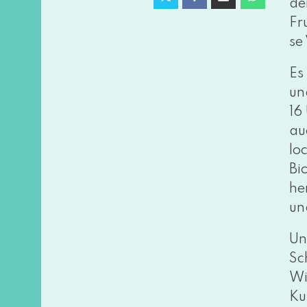
de
Fr
se
Es
un
16
au
lo
Bi
he
un
Un
Sc
Wik
Ku