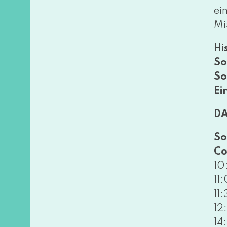
ei
Mi
Hi
So
So
Ein
D
So
Co
10
11
11
12
14