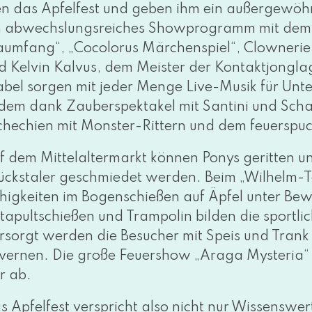
n das Apfelfest und geben ihm ein außer­ge­wöhn­l
n abwechs­lungs­rei­ches Showprogramm mit dem
aumfang“, „Cocolorus Märchenspiel“, Clownerie
d Kelvin Kalvus, dem Meister der Kontaktjonglag
abel sor­gen mit jeder Menge Live-Musik für U
dem dank Zauberspektakel mit Santini und Sch
chechien mit Monster-Rittern und dem feu­er­spu
f dem Mittelaltermarkt kön­nen Ponys gerit­ten un
ückstaler geschmie­det wer­den. Beim „Wilhelm-Te
higkeiten im Bogenschießen auf Äpfel unter Bewei
tapultschießen und Trampolin bil­den die sport­l
rsorgt wer­den die Besucher mit Speis und Trank
vernen. Die gro­ße Feuershow „Araga Mysteria“
r ab.
s Apfelfest ver­spricht also nicht nur Wissenswer