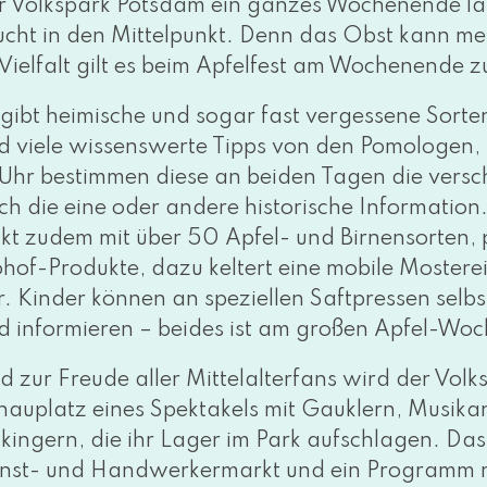
r Volkspark Potsdam ein gan­zes Wochenende lang
ucht in den Mittelpunkt. Denn das Obst kann meh
 Vielfalt gilt es beim Apfelfest am Wochenende 
 gibt hei­mi­sche und sogar fast ver­ges­se­ne Sor
d vie­le wis­sens­wer­te Tipps von den Pomologen,
 Uhr bestim­men die­se an bei­den Tagen die ver­s
ch die eine oder ande­re his­to­ri­sche Information
ckt zudem mit über 50 Apfel- und Birnensorten, p
ohof-Produkte, dazu kel­tert eine mobi­le Mosterei
r. Kinder kön­nen an spe­zi­el­len Saftpressen selbs
d infor­mie­ren – bei­des ist am gro­ßen Apfel-W
d zur Freude aller Mittelalterfans wird der Vol
hauplatz eines Spektakels mit Gauklern, Musikan
ingern, die ihr Lager im Park auf­schla­gen. Das Mi
nst- und Handwerkermarkt und ein Programm m