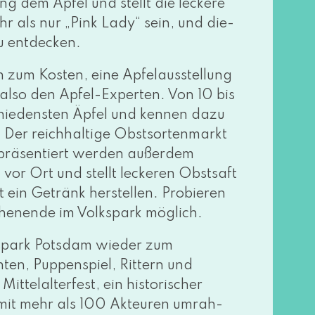
 dem Apfel und stellt die lecke­re
r als nur „Pink Lady“ sein, und die­
zu entdecken.
ten zum Kosten, eine Apfelausstellung
 also den Apfel-Experten. Von 10 bis
chie­dens­ten Äpfel und ken­nen dazu
. Der reich­hal­ti­ge Obstsortenmarkt
rä­sen­tiert wer­den außer­dem
 vor Ort und stellt lecke­ren Obstsaft
t ein Getränk her­stel­len. Probieren
ochenende im Volkspark möglich.
kspark Potsdam wie­der zum
ten, Puppenspiel, Rittern und
ttelalterfest, ein his­to­ri­scher
it mehr als 100 Akteuren umrah­