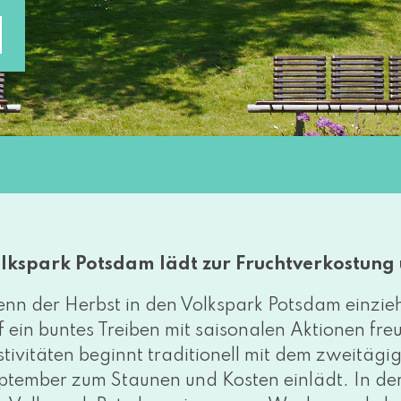
N
lkspark Potsdam lädt zur Fruchtverkostung 
nn der Herbst in den Volkspark Potsdam ein­zieht
 ein bun­tes Treiben mit sai­so­na­len Aktionen fre
stivitäten beginnt tra­di­tio­nell mit dem zwei­tä­
ptember zum Staunen und Kosten ein­lädt. In der