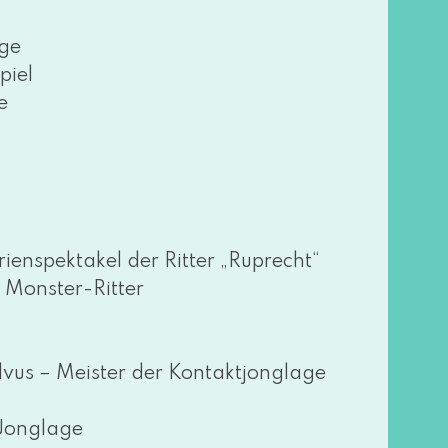
age
piel
e
nspektakel der Ritter „Ruprecht“
Monster-Ritter
lvus – Meister der Kontaktjonglage
 Jonglage