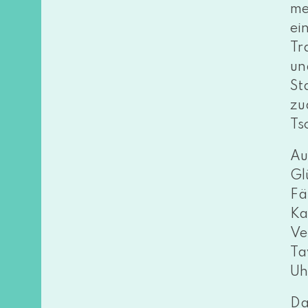
me
ei
Tr
un
St
zu
Ts
Au
Gl
Fä
Ka
Ve
Ta
Uh
Da