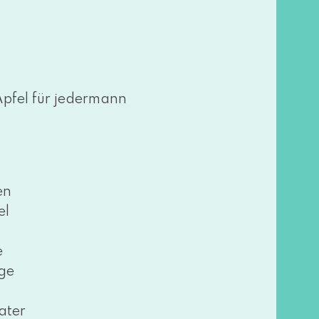
pfel für jedermann
en
el
e
ge
ater