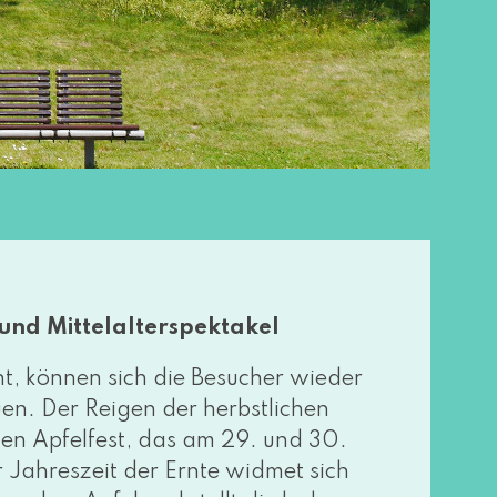
und Mittelalterspektakel
, kön­nen sich die Besucher wie­der
u­en. Der Reigen der herbst­li­chen
gi­gen Apfelfest, das am 29. und 30.
 Jahreszeit der Ernte wid­met sich