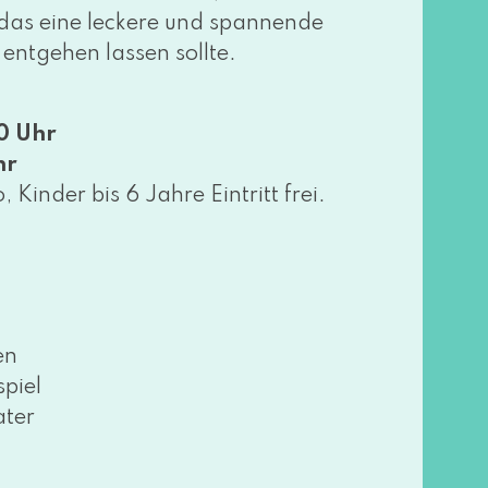
as eine lecke­re und span­nen­de
nt­ge­hen las­sen sollte.
0 Uhr
hr
Kinder bis 6 Jahre Eintritt frei.
en
piel
ater