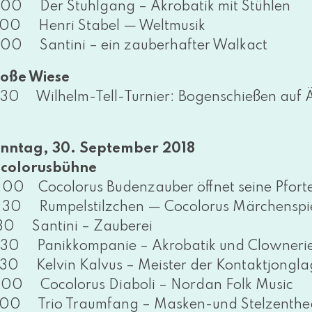
:00 Der Stuhlgang – Akrobatik mit Stühlen
:00 Henri Stabel — Weltmusik
:00 Santini – ein zau­ber­haf­ter Walkact
oße Wiese
:30 Wilhelm-Tell-Turnier: Bogenschießen auf Ä
nntag, 30. September 2018
colorusbühne
:00 Cocolorus Budenzauber öff­net sei­ne Pfort
:30 Rumpelstilzchen — Cocolorus Märchenspi
:30 Santini – Zauberei
:30 Panikkompanie – Akrobatik und Clowneri
:30 Kelvin Kalvus – Meister der Kontaktjongla
:00 Cocolorus Diaboli – Nordan Folk Music
:00 Trio Traumfang – Masken-und Stelzenthe