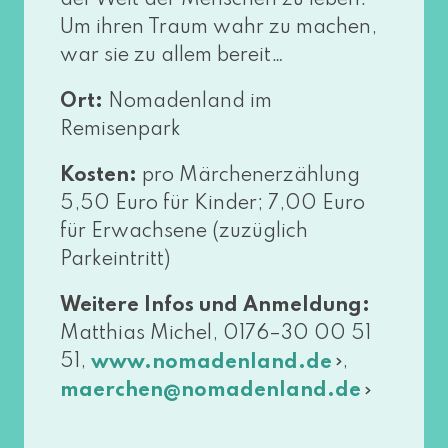
der Welt der Menschen zu leben.
Um ihren Traum wahr zu machen,
war sie zu allem bereit…
Ort:
Nomadenland im
Remisenpark
Kosten:
pro Märchenerzählung
5,50 Euro für Kinder; 7,00 Euro
für Erwachsene (zuzüg­lich
Parkeintritt)
Weitere Infos und Anmeldung:
Matthias Michel, 0176–30 00 51
51,
,
www​.noma​den​land​.de
maerchen@​nomadenland.​de