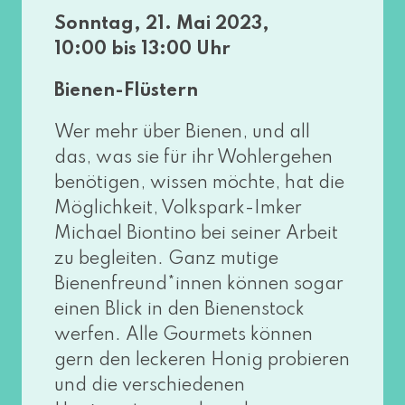
Sonntag, 21. Mai 2023,
10:00 bis 13:00 Uhr
Bienen-Flüstern
Wer mehr über Bienen, und all
das, was sie für ihr Wohlergehen
benö­ti­gen, wis­sen möch­te, hat die
Möglichkeit, Volkspark-Imker
Michael Biontino bei sei­ner Arbeit
zu beglei­ten. Ganz muti­ge
Bienenfreund*innen kön­nen sogar
einen Blick in den Bienenstock
wer­fen. Alle Gourmets kön­nen
gern den lecke­ren Honig pro­bie­ren
und die ver­schie­de­nen