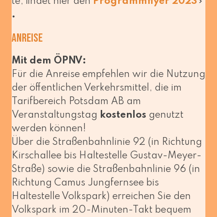
te, fin­det hier den
Programmflyer 2023
.
Anreise
Mit dem ÖPNV:
Für die Anreise emp­feh­len wir die Nutzung
der öffent­li­chen Verkehrsmittel, die im
Tarifbereich Potsdam AB am
Veranstaltungstag
kos­ten­los
genutzt
wer­den können!
Über die Straßenbahnlinie 92 (in Richtung
Kirschallee bis Haltestelle Gustav-Meyer-
Straße) sowie die Straßenbahnlinie 96 (in
Richtung Camus Jungfernsee bis
Haltestelle Volkspark) errei­chen Sie den
Volkspark im 20-Minuten-Takt bequem