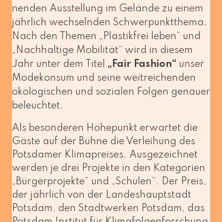
nen­den Ausstellung im Gelände zu einem
jähr­lich wech­seln­den Schwerpunktthema.
Nach den Themen „Plastikfrei leben“ und
„Nachhaltige Mobilität“ wird in die­sem
Jahr unter dem Titel
„Fair Fashion“
unser
Modekonsum und sei­ne weit­rei­chen­den
öko­lo­gi­schen und sozia­len Folgen genau­er
beleuchtet.
Als beson­de­ren Höhepunkt erwar­tet die
Gäste auf der Bühne die Verleihung des
Potsdamer Klimapreises. Ausgezeichnet
wer­den je drei Projekte in den Kategorien
„Bürgerprojekte“ und „Schulen“. Der Preis,
der jähr­lich von der Landeshauptstadt
Potsdam, den Stadtwerken Potsdam, das
Potsdam Institut für Klimafolgenforschung