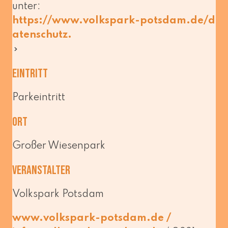
unter:
https://​www​.volks​park​-pots​dam​.de/​d​
a​t​e​n​s​c​h​utz.
Eintritt
Parkeintritt
Ort
Großer Wiesenpark
Veranstalter
Volkspark Potsdam
www​.volks​park​-pots​dam​.de /