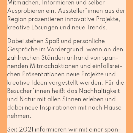
Mitmachen, Informieren und sel­ber
Ausprobieren ein. Aussteller*innen aus der
Region prä­sen­tie­ren inno­va­ti­ve Projekte,
krea­ti­ve Lösungen und neue Trends.
Dabei ste­hen Spaß und per­sön­li­che
Gespräche im Vordergrund, wenn an den
zahl­rei­chen Ständen anhand von span­
nen­den Mitmachaktionen und ein­falls­rei­
chen Präsentationen neue Projekte und
krea­ti­ve Ideen vor­ge­stellt wer­den. Für die
Besucher*innen heißt das Nachhaltigkeit
und Natur mit allen Sinnen erle­ben und
dabei neue Inspirationen mit nach Hause
nehmen.
Seit 2021 infor­mie­ren wir mit einer span­