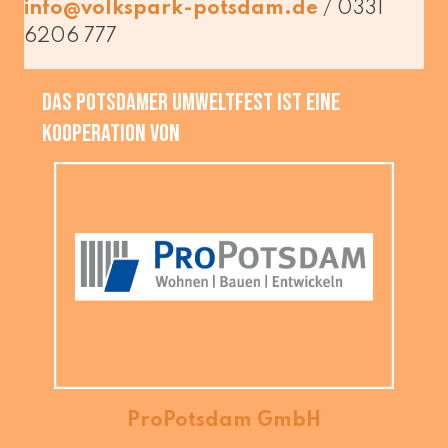
/ 0331
info@​volkspark-​potsdam.​de
6206 777
Das Potsdamer Umweltfest ist eine
Kooperation von
ProPotsdam GmbH