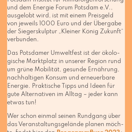
und dem Energie Forum Potsdam e.V.,
aus­ge­lobt wird, ist mit einem Preisgeld
von jeweils 1000 Euro und der Übergabe
der Siegerskulptur „Kleiner König Zukunft“
verbunden.
Das Potsdamer Umweltfest ist der öko­lo­
gi­sche Marktplatz in unse­rer Region rund
um grü­ne Mobilität, gesun­de Ernährung,
nach­hal­ti­gen Konsum und erneu­er­ba­re
Energie. Praktische Tipps und Ideen für
gute Alternativen im Alltag – jeder kann
etwas tun!
Wer schon ein­mal sei­nen Rundgang über
das Veranstaltungsgelände pla­nen möch­