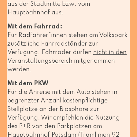
aus der Stadtmitte bzw. vom
Hauptbahnhof aus.
Mit dem Fahrrad:
Für Radfahrer*innen ste­hen am Volkspark
zusätz­li­che Fahrradständer zur
Verfügung. Fahrräder dür­fen
nicht in den
Veranstaltungsbereich
mit­ge­nom­men
werden.
Mit dem PKW
Für die Anreise mit dem Auto ste­hen in
begrenz­ter Anzahl kos­ten­pflich­ti­ge
Stellplätze an der Biosphäre zur
Verfügung. Wir emp­feh­len die Nutzung
des P+R von den Parkplätzen am
Hauptbahnhof Potsdam (Tramlinien 92