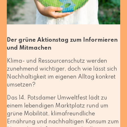
Der grü­ne Aktionstag zum Informieren
und Mitmachen
Klima- und Ressourcenschutz wer­den
zuneh­mend wich­ti­ger, doch wie lässt sich
Nachhaltigkeit im eige­nen Alltag kon­kret
umsetzen?
Das 14. Potsdamer Umweltfest lädt zu
einem leben­di­gen Marktplatz rund um
grü­ne Mobilität, kli­ma­freund­li­che
Ernährung und nach­hal­ti­gen Konsum zum