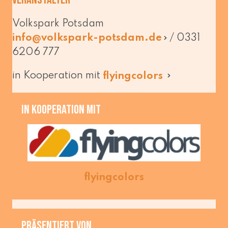
Volkspark Potsdam
/ 0331
info@​volkspark-​potsdam.​de
6206 777
in Kooperation mit
fly­ing­co­lors
in Kooperation mit
fly­ing­co­lors
präsentiert von