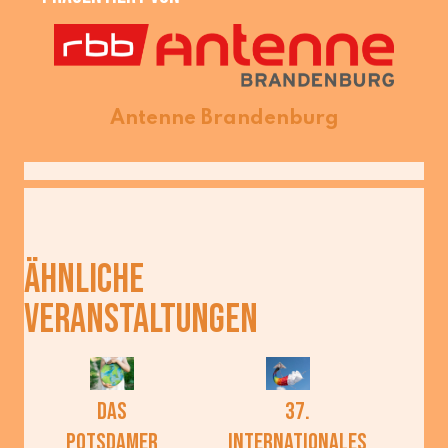
Antenne Brandenburg
ÄHNLICHE
VERANSTALTUNGEN
Das
37.
Potsdamer
Internationales