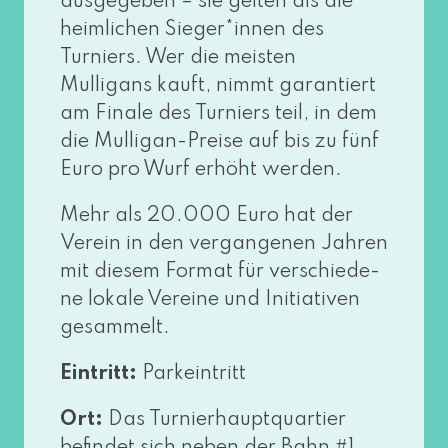
aus­ge­ge­ben – sie gel­ten als die
heim­li­chen Sieger*innen des
Turniers. Wer die meis­ten
Mulligans kauft, nimmt garan­tiert
am Finale des Turniers teil, in dem
die Mulligan-Preise auf bis zu fünf
Euro pro Wurf erhöht werden.
Mehr als 20.000 Euro hat der
Verein in den ver­gan­ge­nen Jahren
mit die­sem Format für ver­schie­de­
ne loka­le Vereine und Initiativen
gesammelt.
Eintritt:
Parkeintritt
Ort:
Das Turnierhauptquartier