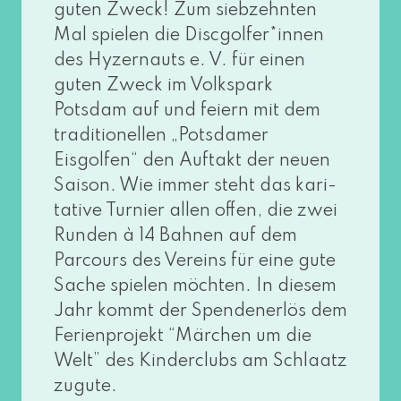
guten Zweck! Zum sieb­zehn­ten
Mal spie­len die Discgolfer*innen
des Hyzernauts e. V. für einen
guten Zweck im Volkspark
Potsdam auf und fei­ern mit dem
tra­di­tio­nel­len „Potsdamer
Eisgolfen“ den Auftakt der neu­en
Saison. Wie immer steht das kari­
ta­ti­ve Turnier allen offen, die zwei
Runden à 14 Bahnen auf dem
Parcours des Vereins für eine gute
Sache spie­len möch­ten. In die­sem
Jahr kommt der Spendenerlös dem
Ferienprojekt “Märchen um die
Welt” des Kinderclubs am Schlaatz
zugute.