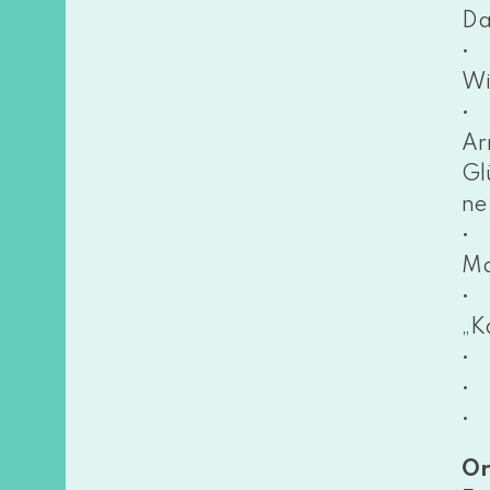
Da
• 
Wi
• 
Ar
Gl
ne
• 
Ma
• 
„K
• 
• 
• 
Or