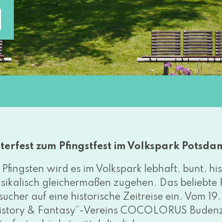
N
tterfest zum Pfingstfest im Volkspark Potsda
 Pfingsten wird es im Volkspark leb­haft, bunt, his­
i­ka­lisch glei­cher­ma­ßen zuge­hen. Das belieb­te 
sucher auf eine his­to­ri­sche Zeitreise ein. Vom 19
istory & Fantasy”-Vereins COCOLORUS Budenza