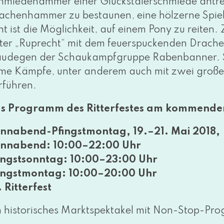
hmiedehämmer einer Glückstalerschmiede antrei
achenhammer zu bestau­nen, eine höl­zer­ne Spielu
nt ist die Möglichkeit, auf einem Pony zu rei­ten
tter „Ruprecht“ mit dem feu­er­spu­cken­den Drach
udegen der Schaukampfgruppe Rabenbanner. Sie
­me Kämpfe, unter ande­rem auch mit zwei gro­ßen mi
rführen.
s Programm des Ritterfestes am kom­men­de
nnabend-Pfingstmontag, 19.–21. Mai 2018,
nnabend: 10:00–22:00 Uhr
ingstsonntag: 10:00–23:00 Uhr
ingstmontag: 10:00–20:00 Uhr
. Ritterfest
n his­to­ri­sches Marktspektakel mit Non-Stop-