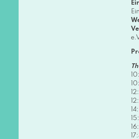
Ein
Ein
We
Ve
e.
P
Th
10
10
12
12
14
15
16
17