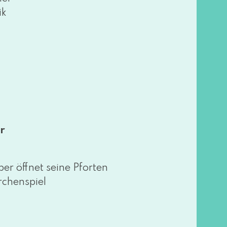
ik
r
öff­net sei­ne Pforten
chenspiel