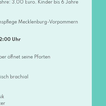
ahre: 3,00 Euro, Kinder bis 6 Jahre
mspflege Mecklenburg-Vorpommern
2:00 Uhr
öff­net sei­ne Pforten
ch bra­chi­al
ik
ter