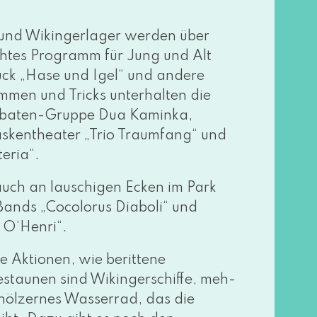
- und Wikingerlager wer­den über
ch­tes Programm für Jung und Alt
ück „Hase und Igel“ und ande­re
men und Tricks unter­hal­ten die
robaten-Gruppe Dua Kaminka,
skentheater „Trio Traumfang“ und
eria“.
h an lau­schi­gen Ecken im Park
-Bands „Cocolorus Diaboli“ und
 O‘Henri“.
e Aktionen, wie berit­te­ne
estau­nen sind Wikingerschiffe, meh­
höl­zer­nes Wasserrad, das die