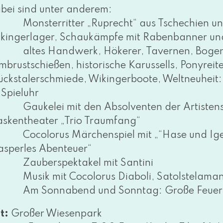
bei sind unter ande­rem:
Monsterritter „Ruprecht“ aus Tschechien und 
kingerlager, Schaukämpfe mit Rabenbanner und
altes Handwerk, Hökerer, Tavernen, Bogens
mbrustschießen, his­to­ri­sche Karussells, Ponyreit
ückstalerschmiede, Wikingerboote, Weltneuheit
 Spieluhr
Gaukelei mit den Absolventen der Artistens
skentheater „Trio Traumfang“
Cocolorus Märchenspiel mit „“Hase und Igel“
asperles Abenteuer“
Zauberspektakel mit Santini
Musik mit Cocolorus Diaboli, Satolstelaman
Am Sonnabend und Sonntag: Große Feuersh
t:
Großer Wiesenpark