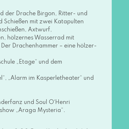
der Drache Birgon, Ritter- und
 Schießen mit zwei Katapulten
chießen, Axtwurf,
en, höl­zer­nes Wasserrad mit
: Der Drachenhammer – eine höl­zer­
chule „Etage“ und dem
, „Alarm im Kasperletheater“ und
derfanz und Soul O´Henri
ow „Araga Mysteria“.