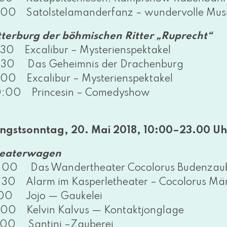
:00 Satolstelamanderfanz – wun­der­vol­le Mus
tterburg der böh­mi­schen Ritter „Ruprecht“
:30 Excalibur – Mysterienspektakel
:30 Das Geheimnis der Drachenburg
:00 Excalibur – Mysterienspektakel
:00 Princesin – Comedyshow
ingstsonntag, 20. Mai 2018, 10:00–23.00 Uh
eaterwagen
:00 Das Wandertheater Cocolorus Budenzauber 
:30 Alarm im Kasperletheater – Cocolorus Mär
:00 Jojo — Gaukelei
:00 Kelvin Kalvus — Kontaktjonglage
3:00 Santini –Zauberei