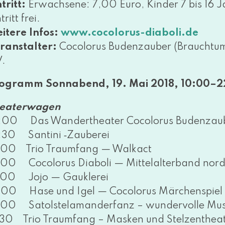
tritt:
Erwachsene: 7,00 Euro, Kinder 7 bis 16 J
tritt frei.
itere Infos:
www​.coco​lo​rus​-dia​bo​li​.de
ranstalter:
Cocolorus Budenzauber (Brauchtu
V.
rogramm
Sonnabend, 19. Mai 2018, 10:00–2
eaterwagen
:00 Das Wandertheater Cocolorus Budenzauber 
:30 Santini ‑Zauberei
:00 Trio Traumfang — Walkact
:00 Cocolorus Diaboli — Mittelalterband nor­dis
:00 Jojo — Gauklerei
:00 Hase und Igel — Cocolorus Märchenspiel
:00 Satolstelamanderfanz – wun­der­vol­le Mus
:30 Trio Traumfang – Masken und Stelzenthea