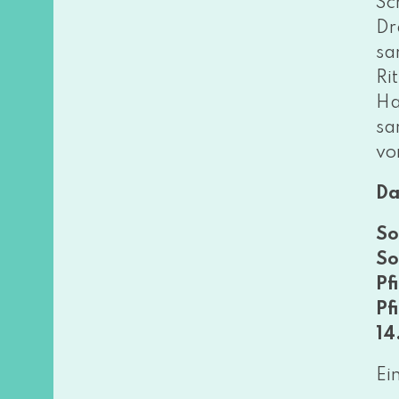
Sc
Dr
sa
Ri
Ha
sa
vo
Da
So
So
Pf
Pf
14
Ei