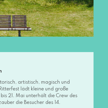
m
to­risch, artis­tisch, magisch und
Ritterfest lädt klei­ne und gro­ße
. bis 21. Mai unter­hält die Crew des
uber die Besucher des 14.