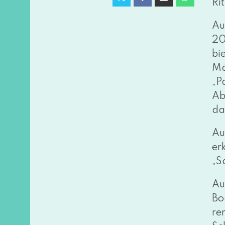
Rit
Au
20
bi
Mä
„P
Ab
da
Au
er
„S
Au
Bo
re