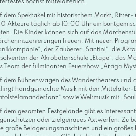
terfestes höchst mittelalterlich.
f dem Spektakel mit his­to­ri­schem Markt, Ritter
0 Akteure täg­lich ab 10:00 Uhr ein bunt­ge­mis
e­ten. Die Kinder kön­nen sich auf das Märchenst
rcheninszenierungen freu­en. Mit neu­en Program
anikkompanie“, der Zauberer „Santini“, die Ak
solventen der Akrobatenschule „Etage“, das Ma
s Team der ful­mi­nan­ten Feuershow „Araga Myst
f dem Bühnenwagen des Wandertheaters und auc
klingt hand­ge­mach­te Musik mit den Mittelalter
atolstelamanderfanz“ sowie Weltmusik mit „Soul
f dem gesam­ten Festgelände gibt es inter­es­san­t
genschützen oder ziel­ge­nau­es Axtwerfen. Zu b
­re gro­ße Belagerungsmaschinen und ein gro­ßes 