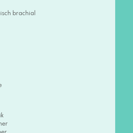
ch bra­chi­al
rie
e
ik
ner
ner