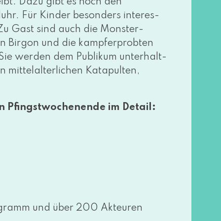
bt. Dazu gibt es noch den
hr. Für Kinder beson­ders inter­es­
. Zu Gast sind auch die Monster-
en Birgon und die kampf­erprob­ten
 wer­den dem Publikum unter­halt­
t­tel­al­ter­li­chen Katapulten,
n Pfingstwochenende im Detail:
Programm und über 200 Akteuren