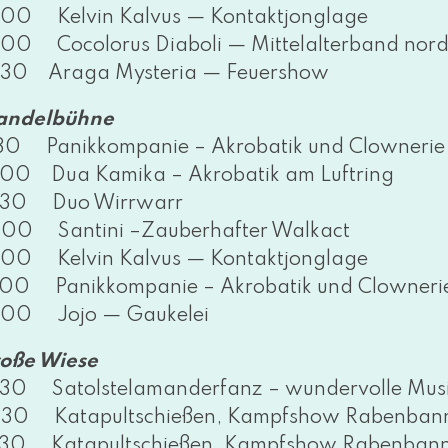
:00 Kelvin Kalvus — Kontaktjonglage
:00 Cocolorus Diaboli — Mittelalterband nor­dis
:30 Araga Mysteria — Feuershow
ndelbühne
:30 Panikkompanie – Akrobatik und Clowne
:00 Dua Kamika – Akrobatik am Luftring
:30 Duo Wirrwarr
:00 Santini –Zauberhafter Walkact
:00 Kelvin Kalvus — Kontaktjonglage
:00 Panikkompanie – Akrobatik und Clowneri
:00 Jojo — Gaukelei
oße Wiese
:30 Satolstelamanderfanz – wun­der­vol­le Mus
:30 Katapultschießen, Kampfshow Rabenban
:30 Katapultschießen, Kampfshow Rabenban