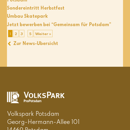
Potsdam
Sondereintritt Herbstfest
Umbau Skatepark
Jetzt bewerben bei “Gemeinsam für Potsdam”
…
1
2
3
5
Weiter »
Zur News-Übersicht
Volkspark Potsdam
Georg-Hermann-Allee 101