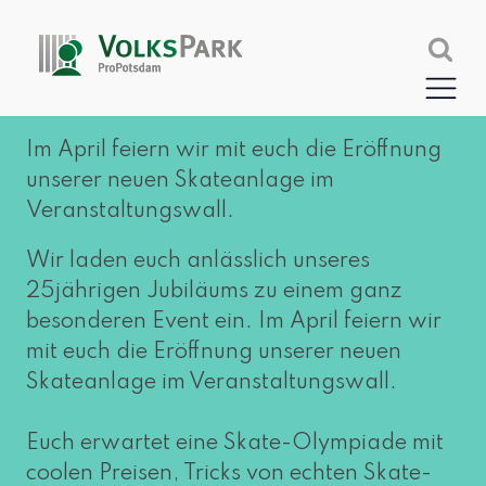
Im April fei­ern wir mit euch die Eröffnung
unse­rer neu­en Skateanlage im
Veranstaltungswall.
Wir laden euch anläss­lich unse­res
25jährigen Jubiläums zu einem ganz
beson­de­ren Event ein. Im April fei­ern wir
mit euch die Eröffnung unse­rer neu­en
Skateanlage im Veranstaltungswall.
Euch erwar­tet eine Skate-Olympiade mit
coo­len Preisen, Tricks von ech­ten Skate-