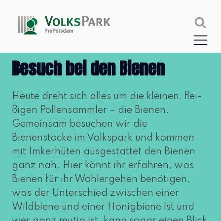
Besuch bei den Bienen
Heute dreht sich alles um die klei­nen, flei­
ßi­gen Pollensammler – die Bienen.
Gemeinsam besu­chen wir die
Bienenstöcke im Volkspark und kom­men
mit Imkerhüten aus­ge­stat­tet den Bienen
ganz nah. Hier könnt ihr erfah­ren, was
Bienen für ihr Wohlergehen benö­ti­gen,
was der Unterschied zwi­schen einer
Wildbiene und einer Honigbiene ist und