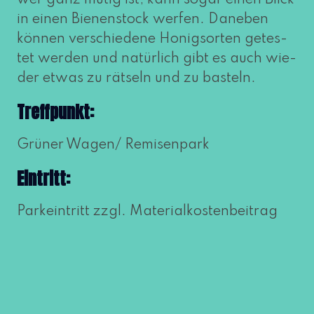
wer ganz mutig ist, kann sogar einen Blick
in einen Bienenstock wer­fen. Daneben
kön­nen ver­schie­de­ne Honigsorten getes­
tet wer­den und natür­lich gibt es auch wie­
der etwas zu rät­seln und zu basteln.
Treffpunkt:
Grüner Wagen/ Remisenpark
Eintritt:
Parkeintritt zzgl. Materialkostenbeitrag