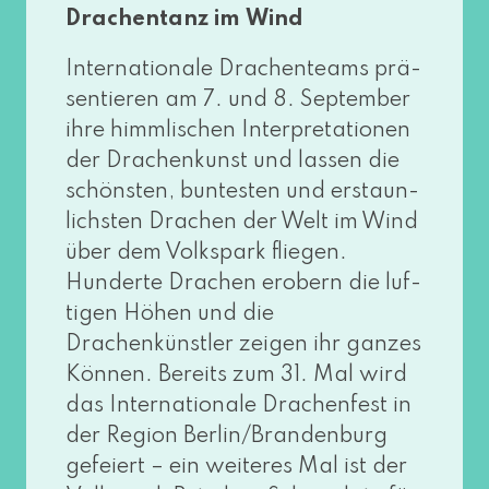
Drachentanz im Wind
Internationale Drachenteams prä­
sen­tie­ren am 7. und 8. September
ihre himm­li­schen Interpretationen
der Drachenkunst und las­sen die
schöns­ten, bun­tes­ten und erstaun­
lichs­ten Drachen der Welt im Wind
über dem Volkspark flie­gen.
Hunderte Drachen erobern die luf­
ti­gen Höhen und die
Drachenkünstler zei­gen ihr gan­zes
Können. Bereits zum 31. Mal wird
das Internationale Drachenfest in
der Region Berlin/Brandenburg
gefei­ert – ein wei­te­res Mal ist der