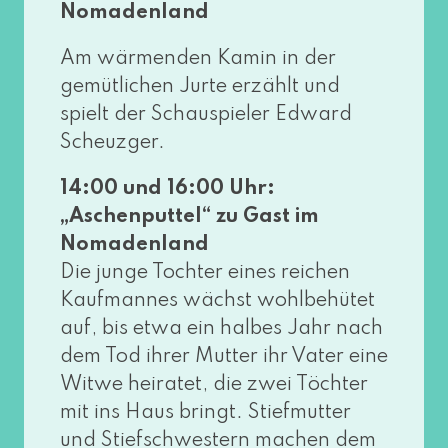
Nomadenland
Am wär­men­den Kamin in der
gemüt­li­chen Jurte erzählt und
spielt der Schauspieler Edward
Scheuzger.
14:00 und 16:00 Uhr:
„Aschenputtel“ zu Gast im
Nomadenland
Die jun­ge Tochter eines rei­chen
Kaufmannes wächst wohl­be­hü­tet
auf, bis etwa ein hal­bes Jahr nach
dem Tod ihrer Mutter ihr Vater eine
Witwe hei­ra­tet, die zwei Töchter
mit ins Haus bringt. Stiefmutter
und Stiefschwestern machen dem