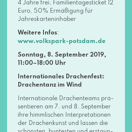
4 Jahre frei, Familientagesticket 12
Euro, 50% Ermäßigung für
Jahreskarteninhaber
Weitere Infos
:
www​.volks​park​-pots​dam​.de
Sonntag, 8. September 2019,
11:00–18:00 Uhr
Internationales Drachenfest:
Drachentanz im Wind
Internationale Drachenteams prä­
sen­tie­ren am 7. und 8. September
ihre himm­li­schen Interpretationen
der Drachenkunst und las­sen die
schöns­ten, bun­tes­ten und erstaun­