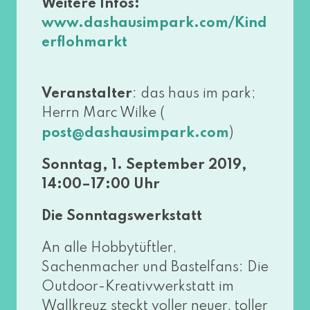
Weitere Infos:
www​.dashau​sim​park​.com/​K​i​n​d​
e​r​f​l​o​h​m​a​rkt
Veranstalter
: das haus im park;
Herrn Marc Wilke (
)
post@​dashausimpark.​com
Sonntag, 1. September 2019,
14:00–17:00 Uhr
Die Sonntagswerkstatt
An alle Hobbytüftler,
Sachenmacher und Bastelfans: Die
Outdoor-Kreativwerkstatt im
Wallkreuz steckt vol­ler neu­er, tol­ler