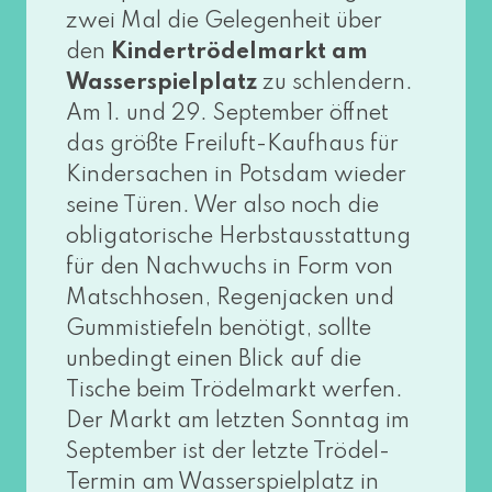
zwei Mal die Gelegenheit über
den
Kindertrödelmarkt am
Wasserspielplatz
zu schlen­dern.
Am 1. und 29. September öff­net
das größ­te Freiluft-Kaufhaus für
Kindersachen in Potsdam wie­der
sei­ne Türen. Wer also noch die
obli­ga­to­ri­sche Herbstausstattung
für den Nachwuchs in Form von
Matschhosen, Regenjacken und
Gummistiefeln benö­tigt, soll­te
unbe­dingt einen Blick auf die
Tische beim Trödelmarkt wer­fen.
Der Markt am letz­ten Sonntag im
September ist der letz­te Trödel-
Termin am Wasserspielplatz in