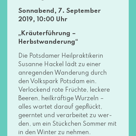
Sonnabend, 7. September
2019, 10:00 Uhr
„Kräuterführung –
Herbstwanderung“
Die Potsdamer Heilpraktikerin
Susanne Hackel lädt zu einer
anre­gen­den Wanderung durch
den Volkspark Potsdam ein.
Verlockend rote Früchte, lecke­re
Beeren, heil­kräf­ti­ge Wurzeln –
alles war­tet dar­auf gepflückt,
geern­tet und ver­ar­bei­tet zu wer­
den, um ein Stückchen Sommer mit
in den Winter zu nehmen.