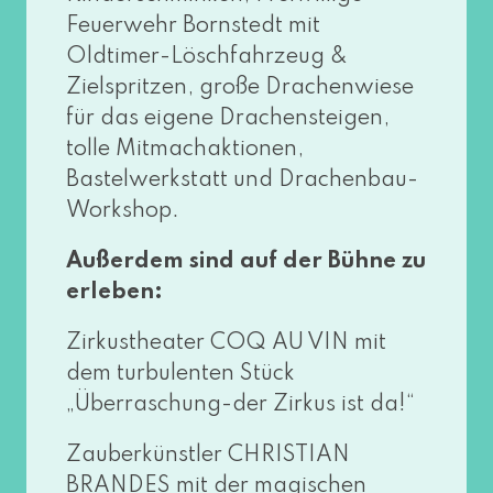
Feuerwehr Bornstedt mit
Oldtimer-Löschfahrzeug &
Zielspritzen, gro­ße Drachenwiese
für das eige­ne Drachensteigen,
tol­le Mitmachaktionen,
Bastelwerkstatt und Drachenbau-
Workshop.
Außerdem sind auf der Bühne zu
erleben:
Zirkustheater COQ AU VIN mit
dem tur­bu­len­ten Stück
„Überraschung-der Zirkus ist da!“
Zauberkünstler CHRISTIAN
BRANDES mit der magi­schen