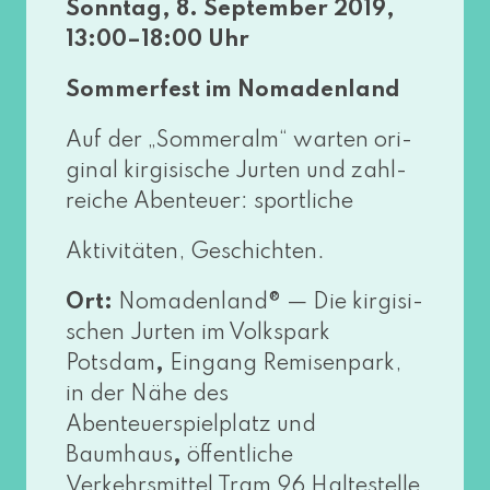
Sonntag, 8. September 2019,
13:00–18:00 Uhr
Sommerfest im Nomadenland
Auf der „Sommeralm“ war­ten ori­
gi­nal kir­gi­si­sche Jurten und zahl­
rei­che Abenteuer: sportliche
Aktivitäten, Geschichten.
Ort:
Nomadenland® — Die kir­gi­si­
schen Jurten im Volkspark
Potsdam
,
Eingang Remisenpark,
in der Nähe des
Abenteuerspielplatz und
Baumhaus
,
öffent­li­che
Verkehrsmittel Tram 96 Haltestelle