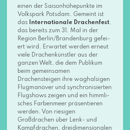
einen der Saisonhöhepunkte im
Volkspark Potsdam. Gemeint ist
das
Internationale Drachenfest
,
das bereits zum 31. Mal in der
Region Berlin/Brandenburg gefei­
ert wird. Erwartet wer­den erneut
vie­le Drachenkünstler aus der
gan­zen Welt, die dem Publikum
beim gemein­sa­men
Drachensteigen ihre wag­hal­si­gen
Flugmanöver und syn­chro­ni­sier­ten
Flugshows zei­gen und ein himm­li­
sches Farbenmeer prä­sen­tie­ren
wer­den. Von rie­si­gen
Großdrachen über Lenk- und
Kampfdrachen, drei­di­men­sio­na­len