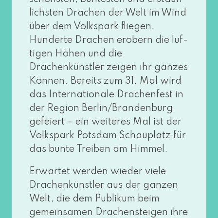
lichs­ten Drachen der Welt im Wind
über dem Volkspark flie­gen.
Hunderte Drachen erobern die luf­
ti­gen Höhen und die
Drachenkünstler zei­gen ihr gan­zes
Können. Bereits zum 31. Mal wird
das Internationale Drachenfest in
der Region Berlin/Brandenburg
gefei­ert – ein wei­te­res Mal ist der
Volkspark Potsdam Schauplatz für
das bun­te Treiben am Himmel.
Erwartet wer­den wie­der vie­le
Drachenkünstler aus der gan­zen
Welt, die dem Publikum beim
gemein­sa­men Drachensteigen ihre