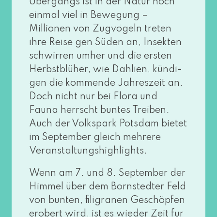
Übergangs ist in der Natur noch
ein­mal viel in Bewegung –
Millionen von Zugvögeln tre­ten
ihre Reise gen Süden an, Insekten
schwir­ren umher und die ers­ten
Herbstblüher, wie Dahlien, kün­di­
gen die kom­men­de Jahreszeit an.
Doch nicht nur bei Flora und
Fauna herrscht bun­tes Treiben.
Auch der Volkspark Potsdam bie­tet
im September gleich meh­re­re
Veranstaltungshighlights.
Wenn am 7. und 8. September der
Himmel über dem Bornstedter Feld
von bun­ten, fili­gra­nen Geschöpfen
erobert wird, ist es wie­der Zeit für