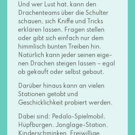
Und wer Lust hat, kann den
Drachenteams über die Schulter
schau­en, sich Kniffe und Tricks
erklä­ren las­sen, Fragen stel­len
oder gibt sich ein­fach nur dem
himm­lisch bun­ten Treiben hin.
Natürlich kann jeder sei­nen eige­
nen Drachen stei­gen las­sen – egal
ob gekauft oder selbst gebaut.
Darüber hin­aus kann an vie­len
Stationen getobt und
Geschicklichkeit pro­biert werden.
Dabei sind: Pedalo-Spielmobil,
Hüpfburgen, Jonglage-Station,
Kinderschminken, Freiwillige