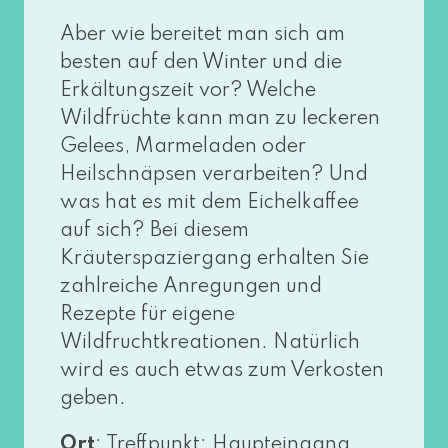
Aber wie berei­tet man sich am
bes­ten auf den Winter und die
Erkältungszeit vor? Welche
Wildfrüchte kann man zu lecke­ren
Gelees, Marmeladen oder
Heilschnäpsen ver­ar­bei­ten? Und
was hat es mit dem Eichelkaffee
auf sich? Bei die­sem
Kräuterspaziergang erhal­ten Sie
zahl­rei­che Anregungen und
Rezepte für eige­ne
Wildfruchtkreationen. Natürlich
wird es auch etwas zum Verkosten
geben.
Ort
: Treffpunkt: Haupteingang