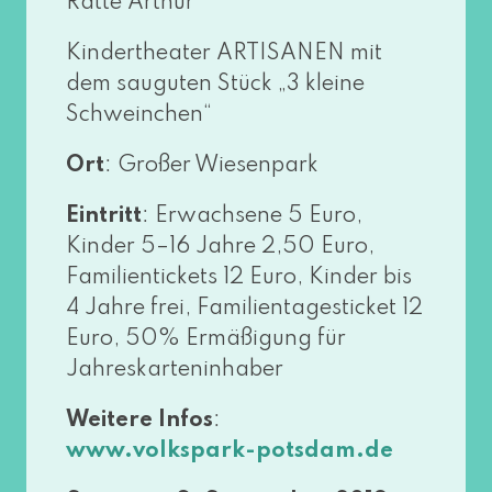
Ratte Arthur“
Kindertheater ARTISANEN mit
dem sau­gu­ten Stück „3 klei­ne
Schweinchen“
Ort
: Großer Wiesenpark
Eintritt
: Erwachsene 5 Euro,
Kinder 5–16 Jahre 2,50 Euro,
Familientickets 12 Euro, Kinder bis
4 Jahre frei, Familientagesticket 12
Euro, 50% Ermäßigung für
Jahreskarteninhaber
Weitere Infos
:
www​.volks​park​-pots​dam​.de