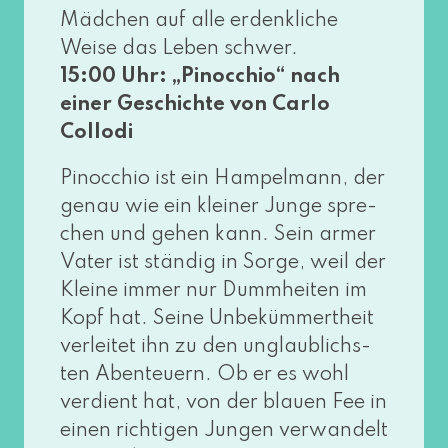
Mädchen auf alle erdenk­li­che
Weise das Leben schwer.
15:00 Uhr: „Pinocchio“ nach
einer Geschichte von Carlo
Collodi
Pinocchio ist ein Hampelmann, der
genau wie ein klei­ner Junge spre­
chen und gehen kann. Sein armer
Vater ist stän­dig in Sorge, weil der
Kleine immer nur Dummheiten im
Kopf hat. Seine Unbekümmertheit
ver­lei­tet ihn zu den unglaub­lichs­
ten Abenteuern. Ob er es wohl
ver­dient hat, von der blau­en Fee in
einen rich­ti­gen Jungen ver­wan­delt