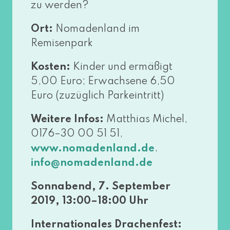
zu werden?
Ort:
Nomadenland im
Remisenpark
Kosten:
Kinder und ermä­ßigt
5,00 Euro; Erwachsene 6,50
Euro (zuzüg­lich Parkeintritt)
Weitere Infos:
Matthias Michel,
0176–30 00 51 51,
,
www​.noma​den​land​.de
info@​nomadenland.​de
Sonnabend, 7. September
2019, 13:00–18:00 Uhr
Internationales Drachenfest: