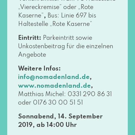
„Viereckremise” oder „Rote
Kaserne”
,
Bus: Linie 697 bis
Haltestelle „Rote Kaserne”
Eintritt:
Parkeintritt sowie
Unkostenbeitrag für die ein­zel­nen
Angebote
Weitere Infos:
,
info@​nomadenland.​de
,
www​.noma​den​land​.de
Matthias Michel: 0331 290 86 31
oder 0176 30 00 51 51
Sonnabend, 14. September
2019, ab 14:00 Uhr