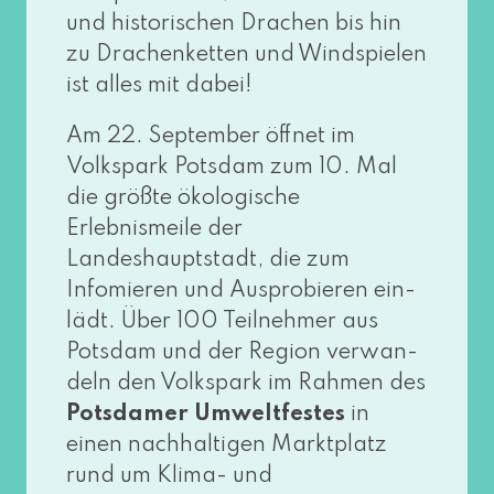
und his­to­ri­schen Drachen bis hin
zu Drachenketten und Windspielen
ist alles mit dabei!
Am 22. September öff­net im
Volkspark Potsdam zum 10. Mal
die größ­te öko­lo­gi­sche
Erlebnismeile der
Landeshauptstadt, die zum
Infomieren und Ausprobieren ein­
lädt. Über 100 Teilnehmer aus
Potsdam und der Region ver­wan­
deln den Volkspark im Rahmen des
Potsdamer Umweltfestes
in
einen nach­hal­ti­gen Marktplatz
rund um Klima- und