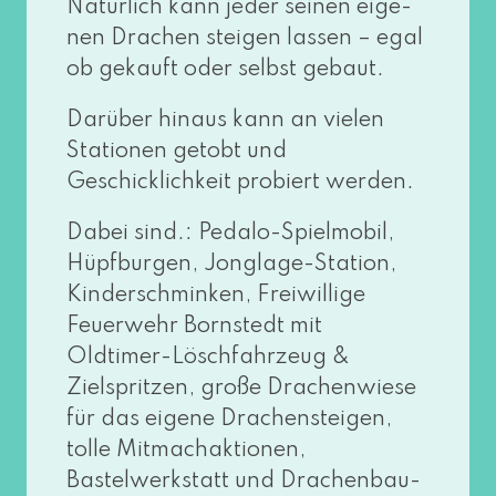
Natürlich kann jeder sei­nen eige­
nen Drachen stei­gen las­sen – egal
ob gekauft oder selbst gebaut.
Darüber hin­aus kann an vie­len
Stationen getobt und
Geschicklichkeit pro­biert werden.
Dabei sind.: Pedalo-Spielmobil,
Hüpfburgen, Jonglage-Station,
Kinderschminken, Freiwillige
Feuerwehr Bornstedt mit
Oldtimer-Löschfahrzeug &
Zielspritzen, gro­ße Drachenwiese
für das eige­ne Drachensteigen,
tol­le Mitmachaktionen,
Bastelwerkstatt und Drachenbau-