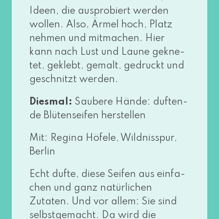
Ideen, die aus­pro­biert wer­den
wol­len. Also, Ärmel hoch, Platz
neh­men und mit­ma­chen. Hier
kann nach Lust und Laune gekne­
tet, geklebt, gemalt, gedruckt und
geschnitzt werden.
Diesmal:
Saubere Hände: duf­ten­
de Blütenseifen herstellen
Mit: Regina Höfele, Wildnisspur,
Berlin
Echt duf­te, die­se Seifen aus ein­fa­
chen und ganz natür­li­chen
Zutaten. Und vor allem: Sie sind
selbst­ge­macht. Da wird die