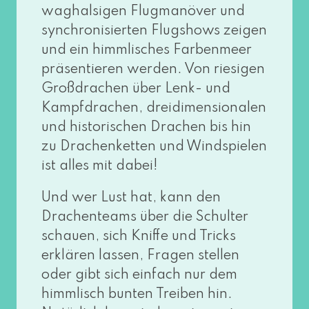
wag­hal­si­gen Flugmanöver und
syn­chro­ni­sier­ten Flugshows zei­gen
und ein himm­li­sches Farbenmeer
prä­sen­tie­ren wer­den. Von rie­si­gen
Großdrachen über Lenk- und
Kampfdrachen, drei­di­men­sio­na­len
und his­to­ri­schen Drachen bis hin
zu Drachenketten und Windspielen
ist alles mit dabei!
Und wer Lust hat, kann den
Drachenteams über die Schulter
schau­en, sich Kniffe und Tricks
erklä­ren las­sen, Fragen stel­len
oder gibt sich ein­fach nur dem
himm­lisch bun­ten Treiben hin.