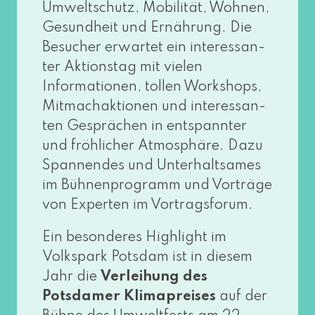
Umweltschutz, Mobilität, Wohnen,
Gesundheit und Ernährung. Die
Besucher erwar­tet ein inter­es­san­
ter Aktionstag mit vie­len
Informationen, tol­len Workshops,
Mitmachaktionen und inter­es­san­
ten Gesprächen in ent­spann­ter
und fröh­li­cher Atmosphäre. Dazu
Spannendes und Unterhaltsames
im Bühnenprogramm und Vorträge
von Experten im Vortragsforum.
Ein beson­de­res Highlight im
Volkspark Potsdam ist in die­sem
Jahr die
Verleihung des
Potsdamer Klimapreises
auf der