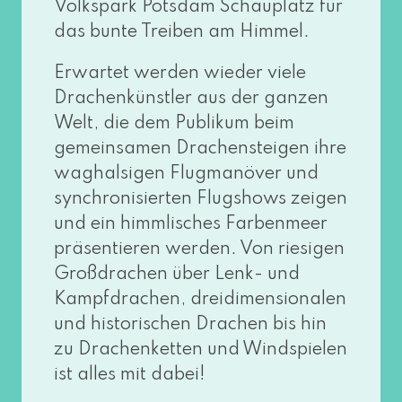
Volkspark Potsdam Schauplatz für
das bun­te Treiben am Himmel.
Erwartet wer­den wie­der vie­le
Drachenkünstler aus der gan­zen
Welt, die dem Publikum beim
gemein­sa­men Drachensteigen ihre
wag­hal­si­gen Flugmanöver und
syn­chro­ni­sier­ten Flugshows zei­gen
und ein himm­li­sches Farbenmeer
prä­sen­tie­ren wer­den. Von rie­si­gen
Großdrachen über Lenk- und
Kampfdrachen, drei­di­men­sio­na­len
und his­to­ri­schen Drachen bis hin
zu Drachenketten und Windspielen
ist alles mit dabei!