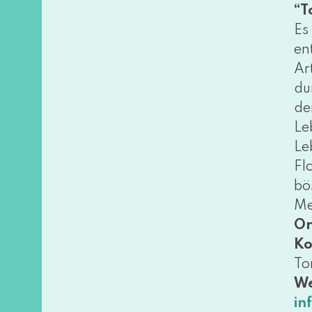
“T
Es
en
Ar
du
de
Le
Le
Fl
bö
Me
Or
Ko
To
We
in