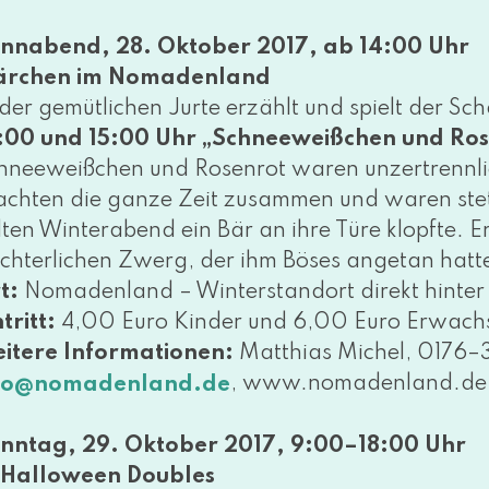
nnabend, 28. Oktober 2017, ab 14:00 Uhr
rchen im Nomadenland
 der gemüt­li­chen Jurte erzählt und spielt der 
:00 und 15:00 Uhr „Schneeweißchen und Ros
hneeweißchen und Rosenrot waren unzer­trenn­li
ach­ten die gan­ze Zeit zusam­men und waren stets
l­ten Winterabend ein Bär an ihre Türe klopf­te.
rch­ter­li­chen Zwerg, der ihm Böses ange­tan hat­t
t:
Nomadenland – Winterstandort direkt hin­ter
tritt:
4,00 Euro Kinder und 6,00 Euro Erwachsen
itere Informationen:
Matthias Michel, 0176
, www​.noma​den​land​.de
fo@​nomadenland.​de
nntag, 29. Oktober 2017, 9:00–18:00 Uhr
 Halloween Doubles