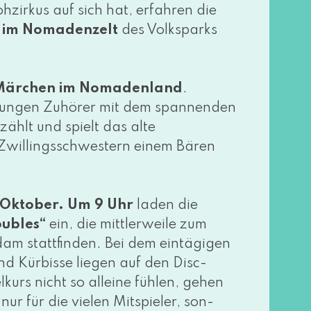
lohzirkus auf sich hat, erfah­ren die
, im Nomadenzelt
des Volksparks
Märchen im Nomadenland
.
jun­gen Zuhörer mit dem span­nen­den
rzählt und spielt das alte
Zwillingsschwestern einem Bären
 Oktober. Um 9 Uhr
laden die
ubles“
ein, die mitt­ler­wei­le zum
 statt­fin­den. Bei dem ein­tä­gi­gen
 Kürbisse lie­gen auf den Disc-
urs nicht so allei­ne füh­len, gehen
nur für die vie­len Mitspieler, son­