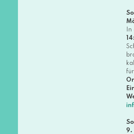
So
Mä
In
14
Sc
br
ka
fü
Or
Ein
We
in
So
9.