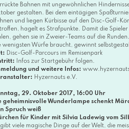
rrückte Bahnen mit unge­wöhn­li­chen Hindernis
tober gestal­ten. Bei dem ein­tä­gi­gen Spaßturn
hnen und lie­gen Kürbisse auf den Disc-Golf-Kö
trof­fen, hagelt es Strafpunkte. Damit die Spieler 
h­len, gehen sie in Zweier-Teams auf die Runde
e wenigs­ten Würfe braucht, gewinnt selbst­ge­stal­
t:
Disc-Golf-Parcours im Remisenpark
tritt:
Infos zur Startgebühr fol­gen.
meldung und wei­te­re Infos:
www​.hyzer​n​auts
ranstalter:
Hyzernauts e.V.
nntag, 29. Oktober 2017, 16:00 Uhr
e geheim­nis­vol­le Wunderlampe schenkt Mär
n Spruch weiß
rchen für Kinder mit Silvia Ladewig vom Si
 gibt vie­le magi­sche Dinge auf der Welt, die mei