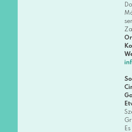
Do
Mä
se
Za
Or
Ko
We
in
So
Ci
Ga
Et
Sz
Gr
Es