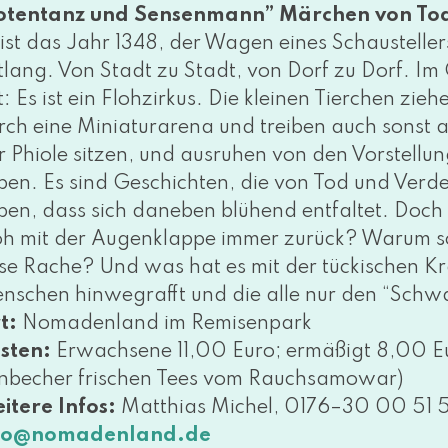
otentanz und Sensenmann” Märchen von To
 ist das Jahr 1348, der Wagen eines Schaustellers
t­lang. Von Stadt zu Stadt, von Dorf zu Dorf. Im
t: Es ist ein Flohzirkus. Die klei­nen Tierchen zie­
rch eine Miniaturarena und trei­ben auch sonst al
r Phiole sit­zen, und aus­ru­hen von den Vorstellun
ben. Es sind Geschichten, die von Tod und Verd
ben, dass sich dane­ben blü­hend ent­fal­tet. Doch 
oh mit der Augenklappe immer zurück? Warum s
se Rache? Und was hat es mit der tücki­schen Kran
nschen hin­weg­rafft und die alle nur den “Sch
t:
Nomadenland im Remisenpark
sten:
Erwachsene 11,00 Euro; ermä­ßigt 8,00 Eur
nbecher fri­schen Tees vom Rauchsamowar)
itere Infos:
Matthias Michel, 0176–30 00 51 51
fo@​nomadenland.​de