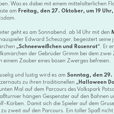
en. Was es dabei mit einem mit­tel­al­ter­li­chen F
ste am
Freitag, den 27. Oktober, um 19 Uhr
tsdam.
iter geht es am Sonnabend, ab 14 Uhr mit den
hauspieler Edward Scheuzger, begeis­tert sei­ne 
rchen
„Schneeweißchen und Rosenrot“
. Er e
lksmärchen der Gebrüder Grimm bei dem zwei 
n einem Zauber eines bösen Zwerges befrei­en.
uselig und lus­tig wird es am
Sonntag, den 29.
ernauts zu ihren tra­di­tio­nel­len
„Halloween Do
un­ten Mal auf dem Parcours des Volkspark Potsdam
aßturnier hän­gen Gespenster auf den Bahnen und
lf-Körben. Damit sich die Spieler auf dem Gruselk
e zu zweit auf den Parcours. Ein tol­ler Spaß nicht 