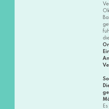
Ve
Ok
Ba
ge
fü
di
Or
Ein
An
Ve
So
Di
ge
Mä
Es