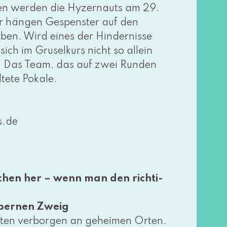
sen wer­den die Hyzernauts am 29.
ier hän­gen Gespenster auf den
rben. Wird eines der Hindernisse
sich im Gruselkurs nicht so allein
n. Das Team, das auf zwei Runden
te­te Pokale.
​.de
chen her – wenn man den rich­ti­
lbernen Zweig
s­ten ver­bor­gen an gehei­men Orten.