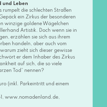
d und Leben
 rum­pelt die schlech­ten Straßen
 Gepäck ein Zirkus der beson­de­ren
hen win­zi­ge gol­de­ne Wägelchen
ler­hand Artistik. Doch wenn sie in
gen, erzäh­len sie sich aus ihrem
erben han­deln, aber auch vom
war­um zieht sich die­ser gewis­se
chwört er dem Inhaber des Zirkus
kheit auf sich, die so vie­le
warzen Tod” nen­nen?
o (inkl. Parkeintritt und einem
, www​.noma​den​land​.de,