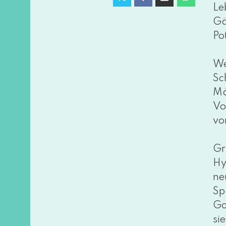
Leb
Gä
Po
We
Sc
Mä
Vo
vo
Gr
Hyz
ne
Sp
Go
si