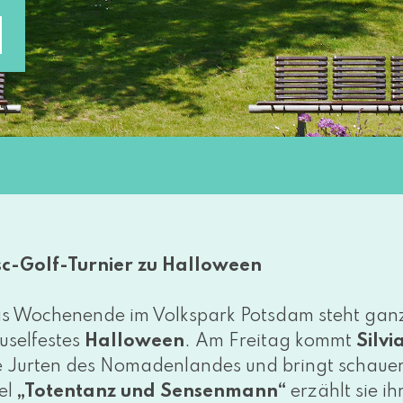
N
sc-Golf-Turnier zu Halloween
s Wochenende im Volkspark Potsdam steht ganz 
uselfestes
Halloween
. Am Freitag kommt
Silv
e Jurten des Nomadenlandes und bringt schau­er­
tel
„Totentanz und Sensenmann“
erzählt sie i