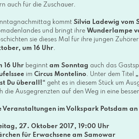
rn auch für die Zuschauer.
nntagnachmittag kommt
Silvia Ladewig vom 
madenlandes und bringt ihre
Wunderlampe vo
schichten sie die­ses Mal für ihre jun­gen Zuhörer
tober, um 16 Uhr
.
 16 Uhr
beginnt
am Sonntag
auch das Gastsp
ufelssee
im
Circus Montelino
. Unter dem Titel
„
st Du über­all!“
geht es in die­sem Stück um A
ch die Ausgegrenzten auf den Weg in eine bes­se
e Veranstaltungen im Volkspark Potsdam an 
eitag, 27. Oktober 2017, 19:00 Uhr
rchen für Erwachsene am Samowar