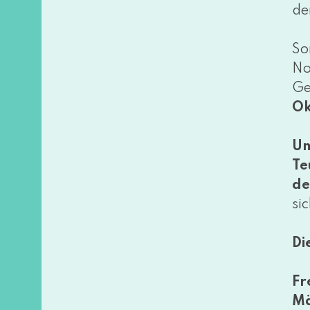
de
So
No
Ge
Ok
Um
Te
de
si
Di
Fr
Mä