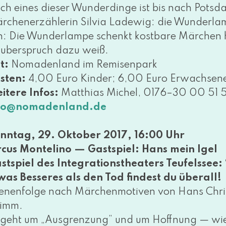
ch eines die­ser Wunderdinge ist bis nach Potsda
rchenerzählerin Silvia Ladewig: die Wunderlam
n: Die Wunderlampe schenkt kost­ba­re Märchen 
uberspruch dazu weiß.
t:
Nomadenland im Remisenpark
sten:
4,00 Euro Kinder; 6,00 Euro Erwachsene (z
itere Infos:
Matthias Michel, 0176–30 00 51 51
fo@​nomadenland.​de
nntag, 29. Oktober 2017, 16:00 Uhr
rcus Montelino — Gastspiel: Hans mein Igel
stspiel des Integrationstheaters Teufelssee:
was Besseres als den Tod fin­dest du über­all!
enenfolge nach Märchenmotiven von Hans Chri
imm.
 geht um „Ausgrenzung” und um Hoffnung — wie