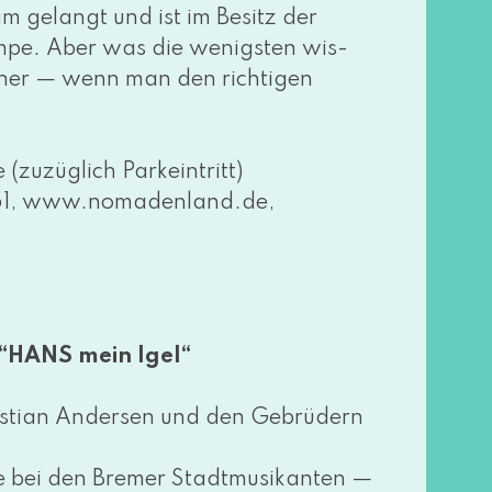
m gelangt und ist im Besitz der
pe. Aber was die wenigs­ten wis­
her — wenn man den rich­ti­gen
uzüg­lich Parkeintritt)
, www​.noma​den​land​.de,
 “HANS mein Igel“
stian Andersen und den Gebrüdern
 bei den Bremer Stadtmusikanten —