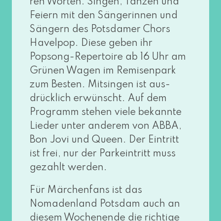
ren Worten: Singen, Tanzen und
Feiern mit den Sängerinnen und
Sängern des Potsdamer Chors
Havelpop. Diese geben ihr
Popsong-Repertoire ab 16 Uhr am
Grünen Wagen im Remisenpark
zum Besten. Mitsingen ist aus­
drück­lich erwünscht. Auf dem
Programm ste­hen vie­le bekann­te
Lieder unter ande­rem von ABBA,
Bon Jovi und Queen. Der Eintritt
ist frei, nur der Parkeintritt muss
gezahlt werden.
Für Märchenfans ist das
Nomadenland Potsdam auch an
die­sem Wochenende die rich­ti­ge