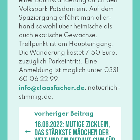
einer Baumwanderung durch den
Volkspark Potsdam ein. Auf dem
Spaziergang erfährt man aller­
hand sowohl über hei­mi­sche als
auch exo­ti­sche Gewächse.
Treffpunkt ist am Haupteingang.
Die Wanderung kos­tet 7,50 Euro,
zuzüg­lich Parkeintritt. Eine
Anmeldung ist mög­lich unter 0331
60 06 22 99,
, natuer​lich​-
info@​claasfischer.​de
stim​mig​.de.
vorheriger Beitrag
16.06.2022: Mutige Zicklein,
das stärkste Mädchen der