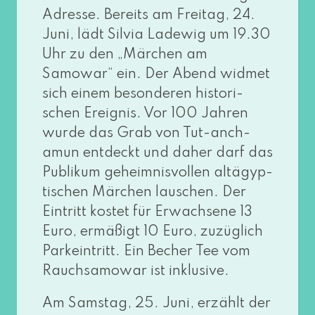
Adresse. Bereits am Freitag, 24.
Juni, lädt Silvia Ladewig um 19.30
Uhr zu den „Märchen am
Samowar“ ein. Der Abend wid­met
sich einem beson­de­ren his­to­ri­
schen Ereignis. Vor 100 Jahren
wur­de das Grab von Tut-anch-
amun ent­deckt und daher darf das
Publikum geheim­nis­vol­len alt­ägyp­
ti­schen Märchen lau­schen. Der
Eintritt kos­tet für Erwachsene 13
Euro, ermä­ßigt 10 Euro, zuzüg­lich
Parkeintritt. Ein Becher Tee vom
Rauchsamowar ist inklusive.
Am Samstag, 25. Juni, erzählt der