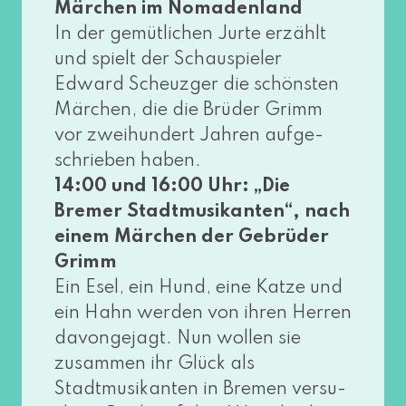
Märchen im Nomadenland
In der gemüt­li­chen Jurte erzählt
und spielt der Schauspieler
Edward Scheuzger die schöns­ten
Märchen, die die Brüder Grimm
vor zwei­hun­dert Jahren auf­ge­
schrie­ben haben.
14:00 und 16:00 Uhr: „Die
Bremer Stadtmusikanten“, nach
einem Märchen der Gebrüder
Grimm
Ein Esel, ein Hund, eine Katze und
ein Hahn wer­den von ihren Herren
davon­ge­jagt. Nun wol­len sie
zusam­men ihr Glück als
Stadtmusikanten in Bremen ver­su­