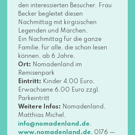
den inter­es­sier­ten Besucher. Frau
Becker beglei­tet die­sen
Nachmittag mit kir­gi­si­schen
Legenden und Märchen.
Ein Nachmittag für die gan­ze
Familie, für alle, die schon lesen
kön­nen, ab 6 Jahre.
Ort:
Nomadenland im
Remisenpark
Eintritt:
Kinder 4,00 Euro,
Erwachsene 6,00 Euro zzgl.
Parkeintritt
Weitere Infos:
Nomadenland,
Matthias Michel,
,
info@​nomadenland.​de
, 0176 —
www​.noma​den​land​.de