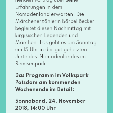
nen­den Vortrag über sei­ne
Erfahrungen in dem
Nomadenland erwar­ten. Die
Märchenerzählerin Bärbel Becker
beglei­tet die­sen Nachmittag mit
kir­gi­si­schen Legenden und
Märchen. Los geht es am Sonntag
um 15 Uhr in der gut geheiz­ten
Jurte des Nomadenlandes im
Remisenpark.
Das Programm im Volkspark
Potsdam am kom­men­den
Wochenende im Detail:
Sonnabend, 24. November
2018, 14:00 Uhr