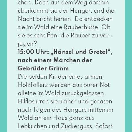
chen. Doch auf dem Weg dort­hin
über­kommt sie der Hunger, und die
Nacht bricht her­ein. Da ent­de­cken
sie im Wald eine Räuberhütte. Ob
sie es schaf­fen, die Räuber zu ver­
ja­gen?
15:00 Uhr: „Hänsel und Gretel“,
nach einem Märchen der
Gebrüder Grimm
Die bei­den Kinder eines armen
Holzfällers wer­den aus purer Not
allei­ne im Wald zurück­ge­las­sen.
Hilflos irren sie umher und gera­ten
nach Tagen des Hungers mit­ten im
Wald an ein Haus ganz aus
Lebkuchen und Zuckerguss. Sofort