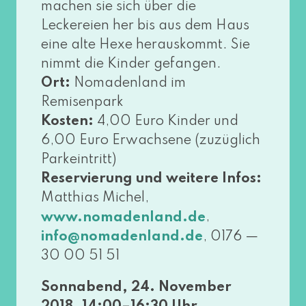
machen sie sich über die
Leckereien her bis aus dem Haus
eine alte Hexe her­aus­kommt. Sie
nimmt die Kinder gefan­gen.
Ort:
Nomadenland im
Remisenpark
Kosten:
4,00 Euro Kinder und
6,00 Euro Erwachsene (zuzüg­lich
Parkeintritt)
Reservierung und wei­te­re Infos:
Matthias Michel,
,
www​.noma​den​land​.de
, 0176 —
info@​nomadenland.​de
30 00 51 51
Sonnabend, 24. November