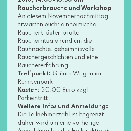
2018, 14:00–16:30 Uhr
Räucherbräuche und Workshop
An die­sem Novembernachmittag
erwar­ten euch: ein­hei­mi­sche
Räucherkräuter, uralte
Räucherrituale rund um die
Rauhnächte, geheim­nis­vol­le
Räuchergeschichten und eine
Räuchererfahrung.
Treffpunkt:
Grüner Wagen im
Remisenpark
Kosten:
30,00 Euro zzgl.
Parkeintritt
Weitere Infos und Anmeldung:
Die Teilnehmerzahl ist begrenzt,
daher wird um eine vor­he­ri­ge