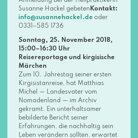
Anmeldung bei der Heilpraktikerin
Susanne Hackel gebe­ten
Kontakt:
oder
info@​susannehackel.​de
0331–585 1736
Sonntag, 25. November 2018,
15:00–16:30 Uhr
Reisereportage und kir­gi­si­sche
Märchen
Zum 10. Jahrestag sei­ner ers­ten
Kirgisistanreise, hat Matthias
Michel — Landesvater vom
Nomadenland — im Archiv
gekramt. Ein unter­halt­sa­mer
bebil­der­te Bericht sei­ner
Erfahrungen, die nach­hal­tig sein
Leben ver­än­dern soll­ten, erwar­tet