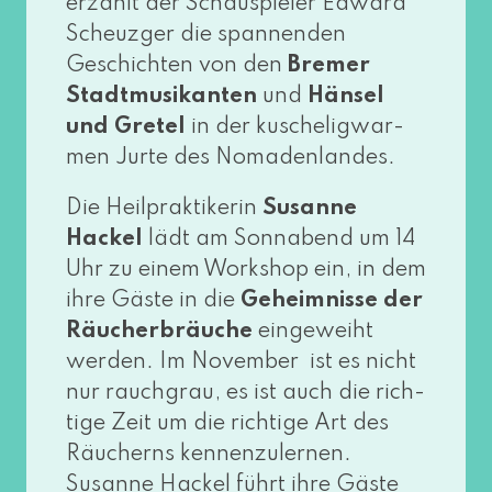
erzählt der Schauspieler Edward
Scheuzger die span­nen­den
Geschichten von den
Bremer
Stadtmusikanten
und
Hänsel
und Gretel
in der kusche­lig­war­
men Jurte des Nomadenlandes.
Die Heilpraktikerin
Susanne
Hackel
lädt am Sonnabend um 14
Uhr zu einem Workshop ein, in dem
ihre Gäste in die
Geheimnisse der
Räucherbräuche
ein­ge­weiht
wer­den. Im November ist es nicht
nur rauch­grau, es ist auch die rich­
ti­ge Zeit um die rich­ti­ge Art des
Räucherns ken­nen­zu­ler­nen.
Susanne Hackel führt ihre Gäste