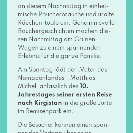
an die­sem Nachmittag in ein­hei­
mi­sche Räucherbräuche und uralte
Räucherrituale ein. Geheimnisvolle
Räuchergeschichten machen die­
sen Nachmittag am Grünen
Wagen zu einem span­nen­den
Erlebnis für die gan­ze Familie.
Am Sonntag lädt der „Vater des
Nomadenlandes“, Matthias
Michel, anläss­lich des
10.
Jahrestages sei­ner ers­ten Reise
nach Kirgistan
in die gro­ße Jurte
im Remisenpark ein.
Die Besucher kön­nen einen span­