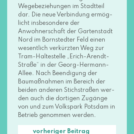
Wegebeziehungen im Stadtteil
dar. Die neue Verbindung ermög­
licht ins­be­son­de­re der
Anwohnerschaft der Gartenstadt
Nord im Bornstedter Feld einen
wesent­lich ver­kürz­ten Weg zur
Tram-Haltestelle „Erich-Arendt-
Straße“ in der Georg-Hermann-
Allee. Nach Beendigung der
Baumaßnahmen im Bereich der
bei­den ande­ren Stichstraßen wer­
den auch die dor­ti­gen Zugänge
von und zum Volkspark Potsdam in
Betrieb genom­men werden.
vorheriger Beitrag