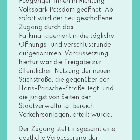
Fußgänger*innen in Richtung
Volkspark Potsdam geöff­net. Ab
sofort wird der neu geschaf­fe­ne
Zugang durch das
Parkmanagement in die täg­li­che
Öffnungs- und Verschlussrunde
auf­ge­nom­men. Voraussetzung
hier­für war die Freigabe zur
öffent­li­chen Nutzung der neu­en
Stichstraße, die gegen­über der
Hans-Paasche-Straße liegt, und
die jüngst von Seiten der
Stadtverwaltung, Bereich
Verkehrsanlagen, erteilt wurde.
Der Zugang stellt ins­ge­samt eine
deut­li­che Verbesserung der