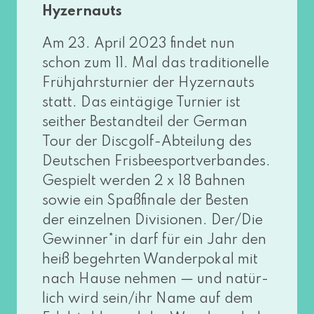
Hyzernauts
Am 23. April 2023 fin­det nun
schon zum 11. Mal das tra­di­tio­nel­le
Frühjahrsturnier der Hyzernauts
statt. Das ein­tä­gi­ge Turnier ist
seit­her Bestandteil der German
Tour der Discgolf-Abteilung des
Deutschen Frisbeesportverbandes.
Gespielt wer­den 2 x 18 Bahnen
sowie ein Spaßfinale der Besten
der ein­zel­nen Divisionen. Der/Die
Gewinner*in darf für ein Jahr den
heiß begehr­ten Wanderpokal mit
nach Hause neh­men — und natür­
lich wird sein/ihr Name auf dem