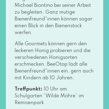
Michael Biontino bei sei­ner Arbeit
zu beglei­ten. Ganz muti­ge
Bienenfreund*innen kön­nen sogar
einen Blick in den Bienenstock
werfen.
Alle Gourmets kön­nen gern den
lecke­ren Honig pro­bie­ren und die
ver­schie­de­nen Honigsorten
erschme­cken. BeeOtop lädt alle
Bienenfreund*innen ein, gern auch
mit Kindern ab 10 Jahren.
Treffpunkt:
10 Uhr am
Schulgarten “Wilde Möhre” im
Remisenpark