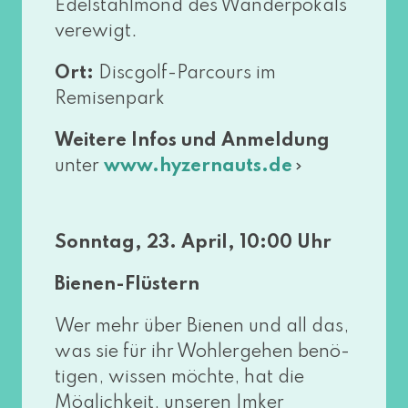
Edelstahlmond des Wanderpokals
verewigt.
Ort:
Discgolf-Parcours im
Remisenpark
Weitere Infos und Anmeldung
unter
www​.hyzer​n​auts​.de
Sonntag, 23. April, 10:00 Uhr
Bienen-Flüstern
Wer mehr über Bienen und all das,
was sie für ihr Wohlergehen benö­
ti­gen, wis­sen möch­te, hat die
Möglichkeit, unse­ren Imker