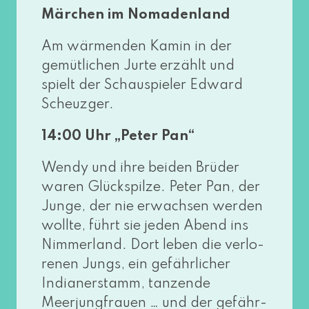
Märchen im Nomadenland
Am wär­men­den Kamin in der
gemüt­li­chen Jurte erzählt und
spielt der Schauspieler Edward
Scheuzger.
14:00 Uhr „Peter Pan“
Wendy und ihre bei­den Brüder
waren Glückspilze. Peter Pan, der
Junge, der nie erwach­sen wer­den
woll­te, führt sie jeden Abend ins
Nimmerland. Dort leben die ver­lo­
re­nen Jungs, ein gefähr­li­cher
Indianerstamm, tan­zen­de
Meerjungfrauen … und der gefähr­