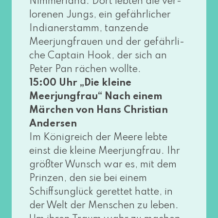
Nimmerland. Dort leb­ten die ver­
lo­re­nen Jungs, ein gefähr­li­cher
Indianerstamm, tan­zen­de
Meerjungfrauen und der gefähr­li­
che Captain Hook, der sich an
Peter Pan rächen woll­te.
15:00 Uhr „Die klei­ne
Meerjungfrau“ Nach einem
Märchen von Hans Christian
Andersen
Im Königreich der Meere leb­te
einst die klei­ne Meerjungfrau. Ihr
größ­ter Wunsch war es, mit dem
Prinzen, den sie bei einem
Schiffsunglück geret­tet hat­te, in
der Welt der Menschen zu leben.