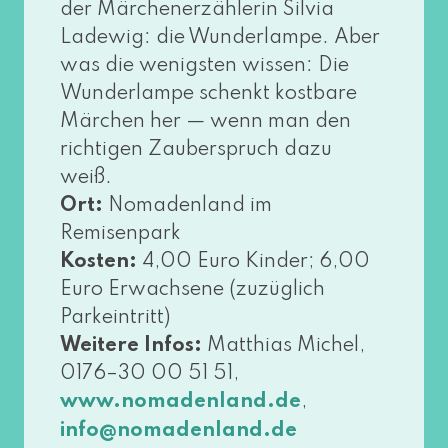
der Märchenerzählerin Silvia
Ladewig: die Wunderlampe. Aber
was die wenigs­ten wis­sen: Die
Wunderlampe schenkt kost­ba­re
Märchen her — wenn man den
rich­ti­gen Zauberspruch dazu
weiß.
Ort:
Nomadenland im
Remisenpark
Kosten:
4,00 Euro Kinder; 6,00
Euro Erwachsene (zuzüg­lich
Parkeintritt)
Weitere Infos:
Matthias Michel,
0176–30 00 51 51,
,
www​.noma​den​land​.de
info@​nomadenland.​de