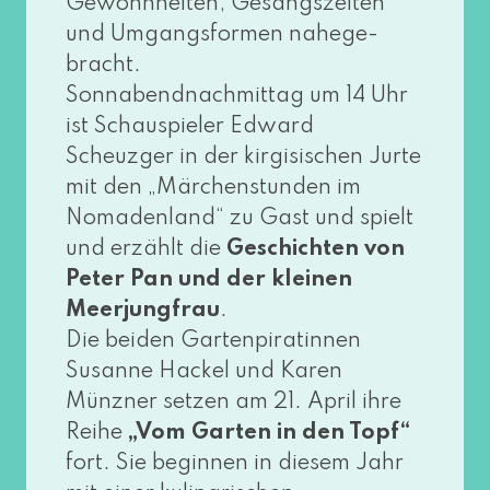
Gewohnheiten, Gesangszeiten
und Umgangsformen nahe­ge­
bracht.
Sonnabendnachmittag um 14 Uhr
ist Schauspieler Edward
Scheuzger in der kir­gi­si­schen Jurte
mit den „Märchenstunden im
Nomadenland“ zu Gast und spielt
und erzählt die
Geschichten von
Peter Pan und der klei­nen
Meerjungfrau
.
Die bei­den Gartenpiratinnen
Susanne Hackel und Karen
Münzner set­zen am 21. April ihre
Reihe
„Vom Garten in den Topf“
fort. Sie begin­nen in die­sem Jahr