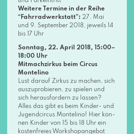
und Parkeintritt
Weitere Termine in der Reihe
“Fahrradwerkstatt”:
27. Mai
und 9. September 2018, jeweils 14
bis 17 Uhr
Sonntag, 22. April 2018, 15:00–
18:00 Uhr
Mitmachzirkus beim Circus
Montelino
Lust dar­auf Zirkus zu machen, sich
aus­zu­pro­bie­ren, zu spie­len und
sich her­aus­for­dern zu las­sen?
Alles das gibt es beim Kinder- und
Jugendcircus Montelino! Hier kön­
nen Kinder von 15 bis 18 Uhr ein
kos­ten­frei­es Workshopangebot