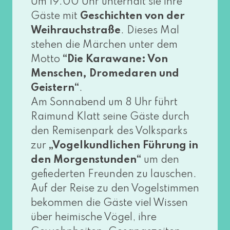
Um 19:00 Uhr unter­hält sie ihre
Gäste mit
Geschichten von der
Weihrauchstraße
. Dieses Mal
ste­hen die Märchen unter dem
Motto
“Die Karawane: Von
Menschen, Dromedaren und
Geistern“
.
Am Sonnabend um 8 Uhr führt
Raimund Klatt sei­ne Gäste durch
den Remisenpark des Volksparks
zur
„Vogelkundlichen Führung in
den Morgenstunden“
um den
gefie­der­ten Freunden zu lau­schen.
Auf der Reise zu den Vogelstimmen
bekom­men die Gäste viel Wissen
über hei­mi­sche Vögel, ihre