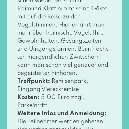
schon wie­der ver­stummt.
Raimund Klatt nimmt sei­ne Gäste
mit auf die Reise zu den
Vogelstimmen. Hier erfährt man
mehr über hei­mi­sche Vögel, Ihre
Gewohnheiten, Gesangszeiten
und Umgangsformen. Beim nächs­
ten mor­gend­li­chen Zwitschern
kann man schon viel genau­er und
begeis­ter­ter hin­hö­ren.
Treffpunkt:
Remisenpark,
Eingang Viereckremise
Kosten:
5,00 Euro zzgl.
Parkeintritt
Weitere Infos und Anmeldung:
Die Teilnehmer wer­den gebe­ten,