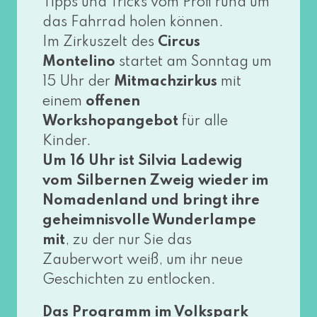
Tipps und Tricks vom Profi rund um
das Fahrrad holen kön­nen.
Im Zirkuszelt des
Circus
Montelino
star­tet am Sonntag um
15 Uhr der
Mitmachzirkus
mit
einem
offe­nen
Workshopangebot
für alle
Kinder.
Um 16 Uhr ist Silvia Ladewig
vom Silbernen Zweig wie­der im
Nomadenland und bringt ihre
geheim­nis­vol­le Wunderlampe
mit
, zu der nur Sie das
Zauberwort weiß, um ihr neue
Geschichten zu entlocken.
Das Programm im Volkspark