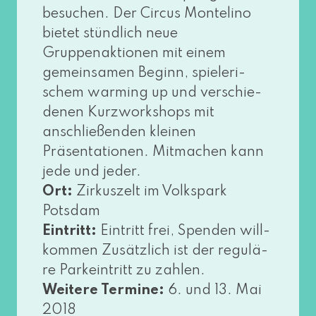
besu­chen. Der Circus Montelino
bie­tet stünd­lich neue
Gruppenaktionen mit einem
gemein­sa­men Beginn, spie­le­ri­
schem warm­ing up und ver­schie­
de­nen Kurzworkshops mit
anschlie­ßen­den klei­nen
Präsentationen. Mitmachen kann
jede und jeder.
Ort:
Zirkuszelt im Volkspark
Potsdam
Eintritt:
Eintritt frei, Spenden will­
kom­men Zusätzlich ist der regu­lä­
re Parkeintritt zu zah­len.
Weitere Termine:
6. und 13. Mai
2018