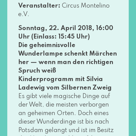
Veranstalter:
Circus Montelino
e.V.
Sonntag, 22. April 2018, 16:00
Uhr (Einlass: 15:45 Uhr)
Die geheim­nis­vol­le
Wunderlampe schenkt Märchen
her — wenn man den rich­ti­gen
Spruch weiß
Kinderprogramm mit Silvia
Ladewig vom Silbernen Zweig
Es gibt vie­le magi­sche Dinge auf
der Welt, die meis­ten ver­bor­gen
an gehei­men Orten. Doch eines
die­ser Wunderdinge ist bis nach
Potsdam gelangt und ist im Besitz