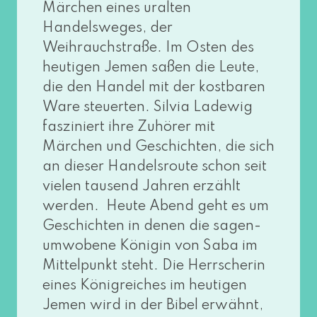
Märchen eines uralten
Handelsweges, der
Weihrauchstraße. Im Osten des
heu­ti­gen Jemen saßen die Leute,
die den Handel mit der kost­ba­ren
Ware steu­er­ten. Silvia Ladewig
fas­zi­niert ihre Zuhörer mit
Märchen und Geschichten, die sich
an die­ser Handelsroute schon seit
vie­len tau­send Jahren erzählt
wer­den. Heute Abend geht es um
Geschichten in denen die sagen­
um­wo­be­ne Königin von Saba im
Mittelpunkt steht. Die Herrscherin
eines Königreiches im heu­ti­gen
Jemen wird in der Bibel erwähnt,