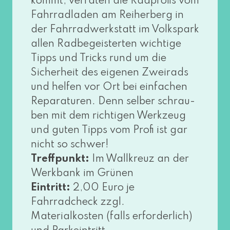
kommt, ver­ra­ten die Radprofis vom
Fahrradladen am Reiherberg in
der Fahrradwerkstatt im Volkspark
allen Radbegeisterten wich­ti­ge
Tipps und Tricks rund um die
Sicherheit des eige­nen Zweirads
und hel­fen vor Ort bei ein­fa­chen
Reparaturen. Denn sel­ber schrau­
ben mit dem rich­ti­gen Werkzeug
und guten Tipps vom Profi ist gar
nicht so schwer!
Treffpunkt:
Im Wallkreuz an der
Werkbank im Grünen
Eintritt:
2,00 Euro je
Fahrradcheck zzgl.
Materialkosten (falls erfor­der­lich)