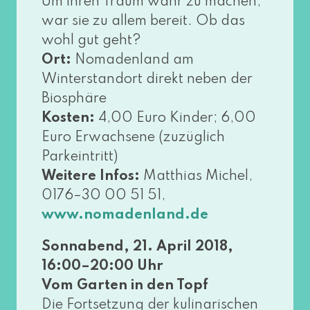
Um ihren Traum wahr zu machen,
war sie zu allem bereit. Ob das
wohl gut geht?
Ort:
Nomadenland am
Winterstandort direkt neben der
Biosphäre
Kosten:
4,00 Euro Kinder; 6,00
Euro Erwachsene (zuzüg­lich
Parkeintritt)
Weitere Infos:
Matthias Michel,
0176–30 00 51 51,
www​.noma​den​land​.de
Sonnabend, 21. April 2018,
16:00–20:00 Uhr
Vom Garten in den Topf
Die Fortsetzung der kuli­na­ri­schen