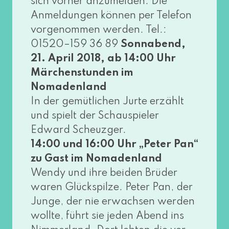
sich vor­her anzu­mel­den. Die
Anmeldungen kön­nen per Telefon
vor­ge­nom­men wer­den. Tel.:
01520–159 36 89
Sonnabend,
21. April 2018, ab 14:00 Uhr
Märchenstunden im
Nomadenland
In der gemüt­li­chen Jurte erzählt
und spielt der Schauspieler
Edward Scheuzger.
14:00 und 16:00 Uhr „Peter Pan“
zu Gast im Nomadenland
Wendy und ihre bei­den Brüder
waren Glückspilze. Peter Pan, der
Junge, der nie erwach­sen wer­den
woll­te, führt sie jeden Abend ins