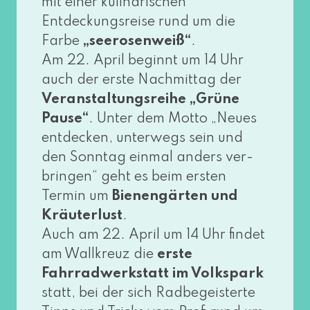
mit einer kuli­na­ri­schen
Entdeckungsreise rund um die
Farbe
„see­ro­sen­weiß“
.
Am 22. April beginnt um 14 Uhr
auch der ers­te Nachmittag der
Veranstaltungsreihe „Grüne
Pause“
. Unter dem Motto „Neues
ent­de­cken, unter­wegs sein und
den Sonntag ein­mal anders ver­
brin­gen“ geht es beim ers­ten
Termin um
Bienengärten und
Kräuterlust
.
Auch am 22. April um 14 Uhr fin­det
am Wallkreuz die
ers­te
Fahrradwerkstatt im Volkspark
statt, bei der sich Radbegeisterte