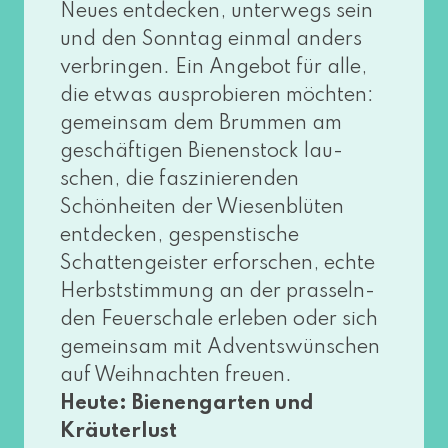
Neues ent­de­cken, unter­wegs sein
und den Sonntag ein­mal anders
ver­brin­gen. Ein Angebot für alle,
die etwas aus­pro­bie­ren möch­ten:
gemein­sam dem Brummen am
geschäf­ti­gen Bienenstock lau­
schen, die fas­zi­nie­ren­den
Schönheiten der Wiesenblüten
ent­de­cken, gespens­ti­sche
Schattengeister erfor­schen, ech­te
Herbststimmung an der pras­seln­
den Feuerschale erle­ben oder sich
gemein­sam mit Adventswünschen
auf Weihnachten freu­en.
Heute: Bienengarten und
Kräuterlust