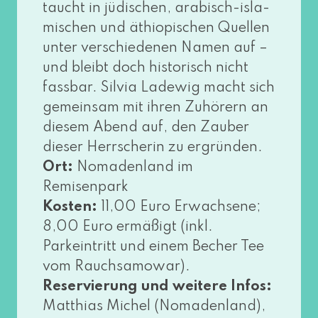
taucht in jüdi­schen, ara­bisch-isla­
mi­schen und äthio­pi­schen Quellen
unter ver­schie­de­nen Namen auf –
und bleibt doch his­to­risch nicht
fass­bar. Silvia Ladewig macht sich
gemein­sam mit ihren Zuhörern an
die­sem Abend auf, den Zauber
die­ser Herrscherin zu ergrün­den.
Ort:
Nomadenland im
Remisenpark
Kosten:
11,00 Euro Erwachsene;
8,00 Euro ermä­ßigt (inkl.
Parkeintritt und einem Becher Tee
vom Rauchsamowar).
Reservierung und wei­te­re Infos:
Matthias Michel (Nomadenland),