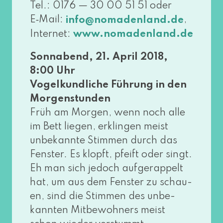
Tel.: 0176 — 30 00 51 51 oder
E‑Mail:
,
info@​nomadenland.​de
Internet:
www​.noma​den​land​.de
Sonnabend, 21. April 2018,
8:00 Uhr
Vogelkundliche Führung in den
Morgenstunden
Früh am Morgen, wenn noch alle
im Bett lie­gen, erklin­gen meist
unbe­kann­te Stimmen durch das
Fenster. Es klopft, pfeift oder singt.
Eh man sich jedoch auf­ge­rap­pelt
hat, um aus dem Fenster zu schau­
en, sind die Stimmen des unbe­
kann­ten Mitbewohners meist