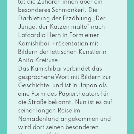
tet die Zuhörer*innen aber ein
beson­de­res Schmankerl: Die
Darbietung der Erzählung „Der
Junge, der Katzen mal­te“ nach
Lafcardio Hern in Form einer
Kamishibai-Präsentation mit
Bildern der let­ti­schen Künstlerin
Anita Kreituse.
Das Kamishibai ver­bin­det das
gespro­che­ne Wort mit Bildern zur
Geschichte, und ist in Japan als
eine Form des Papiertheaters für
die Straße bekannt. Nun ist es auf
sei­ner lan­gen Reise im
Nomadenland ange­kom­men und
wird dort sei­nen beson­de­ren