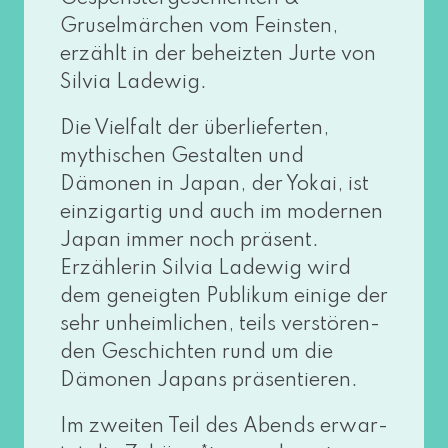
Gruselmärchen vom Feinsten,
erzählt in der beheiz­ten Jurte von
Silvia Ladewig.
Die Vielfalt der über­lie­fer­ten,
mythi­schen Gestalten und
Dämonen in Japan, der Yokai, ist
ein­zig­ar­tig und auch im moder­nen
Japan immer noch prä­sent.
Erzählerin Silvia Ladewig wird
dem geneig­ten Publikum eini­ge der
sehr unheim­li­chen, teils ver­stö­ren­
den Geschichten rund um die
Dämonen Japans präsentieren.
Im zwei­ten Teil des Abends erwar­