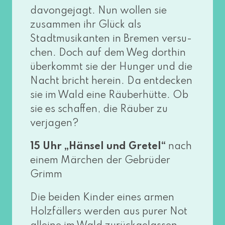
davon­ge­jagt. Nun wol­len sie
zusam­men ihr Glück als
Stadtmusikanten in Bremen ver­su­
chen. Doch auf dem Weg dort­hin
über­kommt sie der Hunger und die
Nacht bricht her­ein. Da ent­de­cken
sie im Wald eine Räuberhütte. Ob
sie es schaf­fen, die Räuber zu
verjagen?
15 Uhr
„Hänsel und Gretel“
nach
einem Märchen der Gebrüder
Grimm
Die bei­den Kinder eines armen
Holzfällers wer­den aus purer Not