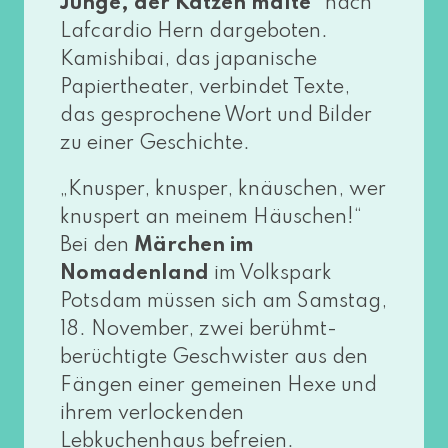
Junge, der Katzen mal­te“
nach
Lafcardio Hern dar­ge­bo­ten.
Kamishibai, das japa­ni­sche
Papiertheater, ver­bin­det Texte,
das gespro­che­ne Wort und Bilder
zu einer Geschichte.
„Knusper, knus­per, knäu­schen, wer
knus­pert an mei­nem Häuschen!“
Bei den
Märchen im
Nomadenland
im Volkspark
Potsdam müs­sen sich am Samstag,
18. November, zwei berühmt-
berüch­tig­te Geschwister aus den
Fängen einer gemei­nen Hexe und
ihrem ver­lo­cken­den
Lebkuchenhaus befrei­en.