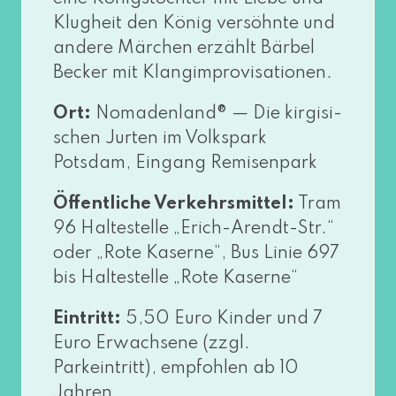
Klugheit den König ver­söhn­te und
ande­re Märchen erzählt Bärbel
Becker mit Klangimprovisationen.
Ort:
Nomadenland® — Die kir­gi­si­
schen Jurten im Volkspark
Potsdam, Eingang Remisenpark
Öffentliche Verkehrsmittel:
Tram
96 Haltestelle „Erich-Arendt-Str.“
oder „Rote Kaserne“, Bus Linie 697
bis Haltestelle „Rote Kaserne“
Eintritt:
5,50 Euro Kinder und 7
Euro Erwachsene (zzgl.
Parkeintritt), emp­foh­len ab 10
Jahren