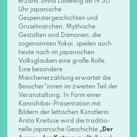
erzählt Silvia Ladewig ab 19:30
Uhr japa­ni­sche
Gespenstergeschichten und
Gruselmärchen. Mythische
Gestalten und Dämonen, die
soge­nann­ten Yokai, spie­len auch
heu­te noch im japa­ni­schen
Volksglauben eine gro­ße Rolle.
Eine beson­de­re
Märchenerzählung erwar­tet die
Besucher*innen im zwei­ten Teil der
Veranstaltung. In Form einer
Kamishibai-Präsentation mit
Bildern der let­ti­schen Künstlerin
Anita Kreituse wird die tra­di­tio­
nel­le japa­ni­sche Geschichte
„Der