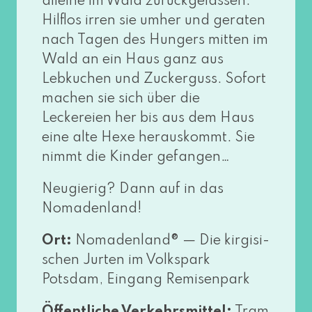
allei­ne im Wald zurück­ge­las­sen.
Hilflos irren sie umher und gera­ten
nach Tagen des Hungers mit­ten im
Wald an ein Haus ganz aus
Lebkuchen und Zuckerguss. Sofort
machen sie sich über die
Leckereien her bis aus dem Haus
eine alte Hexe her­aus­kommt. Sie
nimmt die Kinder gefangen…
Neugierig? Dann auf in das
Nomadenland!
Ort:
Nomadenland® — Die kir­gi­si­
schen Jurten im Volkspark
Potsdam, Eingang Remisenpark
Öffentliche Verkehrsmittel:
Tram