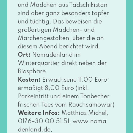
und Mädchen aus Tadschikistan
sind aber ganz beson­ders tap­fer
und tüch­tig. Das bewei­sen die
groß­ar­ti­gen Mädchen- und
Märchengestalten, über die an
die­sem Abend berich­tet wird.
Ort:
Nomadenland im
Winterquartier direkt neben der
Biosphäre
Kosten:
Erwachsene 11,00 Euro;
ermä­ßigt 8,00 Euro (inkl.
Parkeintritt und einem Tonbecher
fri­schen Tees vom Rauchsamowar)
Weitere Infos:
Matthias Michel,
0176–30 00 51 51, www​.noma​
den​land​.de,