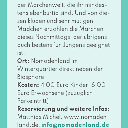
der Märchenwelt, die ihr min­des­
tens eben­bür­tig sind. Und von die­
sen klu­gen und sehr muti­gen
Mädchen erzäh­len die Märchen
die­ses Nachmittags, der übri­gens
auch bes­tens für Jungens geeig­net
ist.
Ort:
Nomadenland im
Winterquartier direkt neben der
Biosphäre
Kosten:
4,00 Euro Kinder; 6,00
Euro Erwachsene (zuzüg­lich
Parkeintritt)
Reservierung und wei­te­re Infos:
Matthias Michel, www​.noma​den​
land​.de,
,
info@​nomadenland.​de