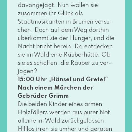
davon­ge­jagt. Nun wol­len sie
zusam­men ihr Glück als
Stadtmusikanten in Bremen ver­su­
chen. Doch auf dem Weg dort­hin
über­kommt sie der Hunger, und die
Nacht bricht her­ein. Da ent­de­cken
sie im Wald eine Räuberhütte. Ob
sie es schaf­fen, die Räuber zu ver­
ja­gen?
15:00 Uhr „Hänsel und Gretel“
Nach einem Märchen der
Gebrüder Grimm
Die bei­den Kinder eines armen
Holzfällers wer­den aus purer Not
allei­ne im Wald zurück­ge­las­sen.
Hilflos irren sie umher und gera­ten