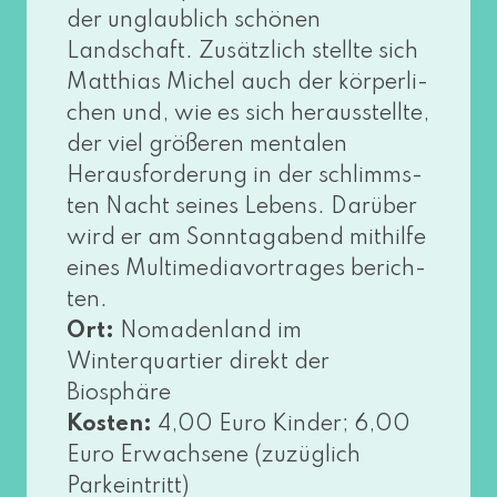
der unglaub­lich schö­nen
Landschaft. Zusätzlich stell­te sich
Matthias Michel auch der kör­per­li­
chen und, wie es sich her­aus­stell­te,
der viel grö­ße­ren men­ta­len
Herausforderung in der schlimms­
ten Nacht sei­nes Lebens. Darüber
wird er am Sonntagabend mit­hil­fe
eines Multimediavortrages berich­
ten.
Ort:
Nomadenland im
Winterquartier direkt der
Biosphäre
Kosten:
4,00 Euro Kinder; 6,00
Euro Erwachsene (zuzüg­lich
Parkeintritt)