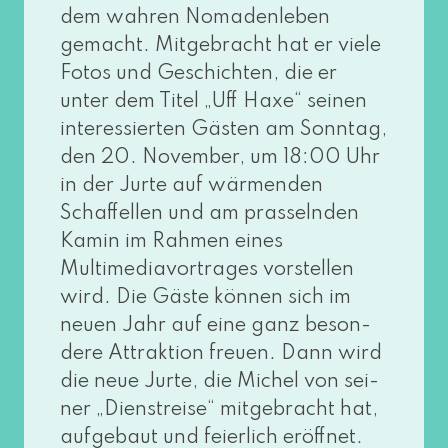
dem wah­ren Nomadenleben
gemacht. Mitgebracht hat er vie­le
Fotos und Geschichten, die er
unter dem Titel „Uff Haxe“ sei­nen
inter­es­sier­ten Gästen am Sonntag,
den 20. November, um 18:00 Uhr
in der Jurte auf wär­men­den
Schaffellen und am pras­seln­den
Kamin im Rahmen eines
Multimediavortrages vor­stel­len
wird. Die Gäste kön­nen sich im
neu­en Jahr auf eine ganz beson­
de­re Attraktion freu­en. Dann wird
die neue Jurte, die Michel von sei­
ner „Dienstreise“ mit­ge­bracht hat,
auf­ge­baut und fei­er­lich eröff­net.