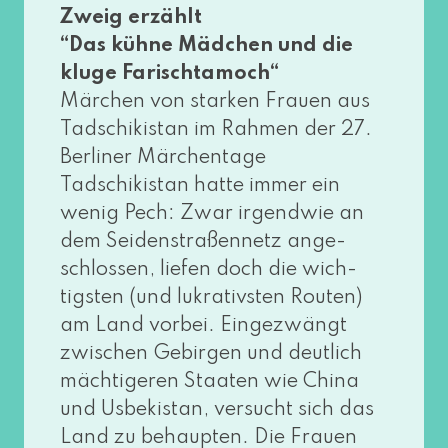
Zweig erzählt
“Das küh­ne Mädchen und die
klu­ge Farischtamoch“
Märchen von star­ken Frauen aus
Tadschikistan im Rahmen der 27.
Berliner Märchentage
Tadschikistan hat­te immer ein
wenig Pech: Zwar irgend­wie an
dem Seidenstraßennetz ange­
schlos­sen, lie­fen doch die wich­
tigs­ten (und lukra­tivs­ten Routen)
am Land vor­bei. Eingezwängt
zwi­schen Gebirgen und deut­lich
mäch­ti­ge­ren Staaten wie China
und Usbekistan, ver­sucht sich das
Land zu behaup­ten. Die Frauen