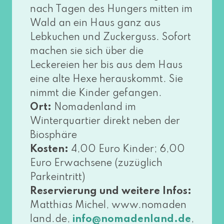
nach Tagen des Hungers mit­ten im
Wald an ein Haus ganz aus
Lebkuchen und Zuckerguss. Sofort
machen sie sich über die
Leckereien her bis aus dem Haus
eine alte Hexe her­aus­kommt. Sie
nimmt die Kinder gefan­gen.
Ort:
Nomadenland im
Winterquartier direkt neben der
Biosphäre
Kosten:
4,00 Euro Kinder; 6,00
Euro Erwachsene (zuzüg­lich
Parkeintritt)
Reservierung und wei­te­re Infos:
Matthias Michel, www​.noma​den​
land​.de,
,
info@​nomadenland.​de