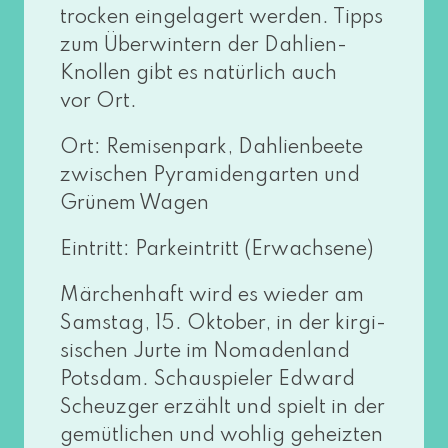
tro­cken ein­ge­la­gert wer­den. Tipps
zum Überwintern der Dahlien-
Knollen gibt es natür­lich auch
vor Ort.
Ort: Remisenpark, Dahlienbeete
zwi­schen Pyramidengarten und
Grünem Wagen
Eintritt: Parkeintritt (Erwachsene)
Märchenhaft wird es wie­der am
Samstag, 15. Oktober, in der kir­gi­
si­schen Jurte im Nomadenland
Potsdam. Schauspieler Edward
Scheuzger erzählt und spielt in der
gemüt­li­chen und woh­lig geheiz­ten