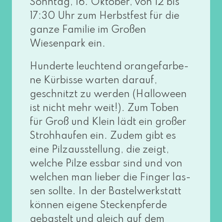
Sonntag, 16. Oktober, von 12 bis
17:30 Uhr zum Herbstfest für die
gan­ze Familie im Großen
Wiesenpark ein.
Hunderte leuch­tend oran­ge­far­be­
ne Kürbisse war­ten dar­auf,
geschnitzt zu wer­den (Halloween
ist nicht mehr weit!). Zum Toben
für Groß und Klein lädt ein gro­ßer
Strohhaufen ein. Zudem gibt es
eine Pilzausstellung, die zeigt,
wel­che Pilze ess­bar sind und von
wel­chen man lie­ber die Finger las­
sen soll­te. In der Bastelwerkstatt
kön­nen eige­ne Steckenpferde
gebas­telt und gleich auf dem