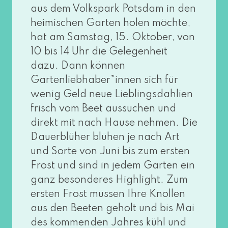
aus dem Volkspark Potsdam in den
hei­mi­schen Garten holen möch­te,
hat am Samstag, 15. Oktober, von
10 bis 14 Uhr die Gelegenheit
dazu. Dann kön­nen
Gartenliebhaber*innen sich für
wenig Geld neue Lieblingsdahlien
frisch vom Beet aus­su­chen und
direkt mit nach Hause neh­men. Die
Dauerblüher blü­hen je nach Art
und Sorte von Juni bis zum ers­ten
Frost und sind in jedem Garten ein
ganz beson­de­res Highlight. Zum
ers­ten Frost müs­sen Ihre Knollen
aus den Beeten geholt und bis Mai
des kom­men­den Jahres kühl und