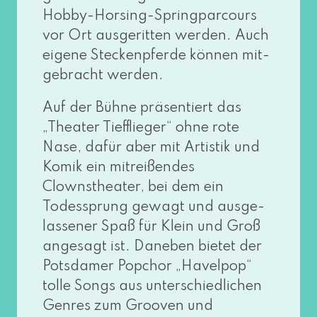
Hobby-Horsing-Springparcours
vor Ort aus­ge­rit­ten wer­den. Auch
eige­ne Steckenpferde kön­nen mit­
ge­bracht werden.
Auf der Bühne prä­sen­tiert das
„Theater Tiefflieger“ ohne rote
Nase, dafür aber mit Artistik und
Komik ein mit­rei­ßen­des
Clownstheater, bei dem ein
Todessprung gewagt und aus­ge­
las­se­ner Spaß für Klein und Groß
ange­sagt ist. Daneben bie­tet der
Potsdamer Popchor „Havelpop“
tol­le Songs aus unter­schied­li­chen
Genres zum Grooven und