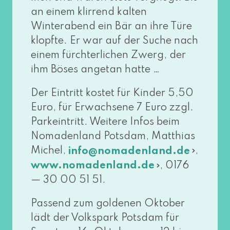
an einem klir­rend kal­ten
Winterabend ein Bär an ihre Türe
klopf­te. Er war auf der Suche nach
einem fürch­ter­li­chen Zwerg, der
ihm Böses ange­tan hatte …
Der Eintritt kos­tet für Kinder 5,50
Euro, für Erwachsene 7 Euro zzgl.
Parkeintritt. Weitere Infos beim
Nomadenland Potsdam, Matthias
Michel,
,
info@​nomadenland.​de
, 0176
www​.noma​den​land​.de
— 30 00 51 51.
Passend zum gol­de­nen Oktober
lädt der Volkspark Potsdam für