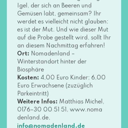
Igel, der sich an Beeren und
Gemüsen labt, gemein­sam? Ihr
wer­det es viel­leicht nicht glau­ben:
es ist der Mut. Und wie die­ser Mut
auf die Probe gestellt wird, sollt Ihr
an die­sem Nachmittag erfah­ren!
Ort:
Nomadenland –
Winterstandort hin­ter der
Biosphäre
Kosten:
4,00 Euro Kinder; 6,00
Euro Erwachsene (zuzüg­lich
Parkeintritt)
Weitere Infos:
Matthias Michel,
0176–30 00 51 51, www​.noma​
den​land​.de,
info@​nomadenland.​de