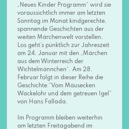
„Neues Kinder Programm“ wird sie
vor­aus­sicht­lich immer am letz­ten
Sonntag im Monat kind­ge­rech­te,
span­nen­de Geschichten aus der
wei­ten Märchenwelt vor­stel­len.
Los geht’s pünkt­lich zur Jahreszeit
am 24. Januar mit den „Märchen
aus dem Winterreich der
Wichtelmännchen“. Am 28.
Februar folgt in die­ser Reihe die
Geschichte “Vom Mäusecken
Wackelohr und dem getreu­en Igel”
von Hans Fallada.
Im Programm blei­ben wei­ter­hin
am letz­ten Freitagabend im