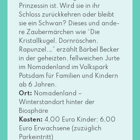
Prinzessin ist. Wird sie in ihr
Schloss zurück­keh­ren oder bleibt
sie ein Schwan? Dieses und ande­
re Zaubermärchen wie “Die
Kristallkugel, Dornröschen,
Rapunzel.…” erzählt Bärbel Becker
in der geheiz­ten, fell­wei­chen Jurte
im Nomadenland im Volkspark
Potsdam für Familien und Kindern
ab 6 Jahren.
Ort:
Nomadenland –
Winterstandort hin­ter der
Biosphäre
Kosten:
4,00 Euro Kinder; 6,00
Euro Erwachsene (zuzüg­lich
Parkeintritt)