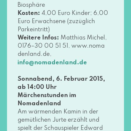
Biosphäre
Kosten:
4,00 Euro Kinder; 6,00
Euro Erwachsene (zuzüg­lich
Parkeintritt)
Weitere Infos:
Matthias Michel,
0176–30 00 51 51, www​.noma​
den​land​.de,
info@​nomadenland.​de
Sonnabend, 6. Februar 2015,
ab 14:00 Uhr
Märchenstunden im
Nomadenland
Am wär­men­den Kamin in der
gemüt­li­chen Jurte erzählt und
spielt der Schauspieler Edward