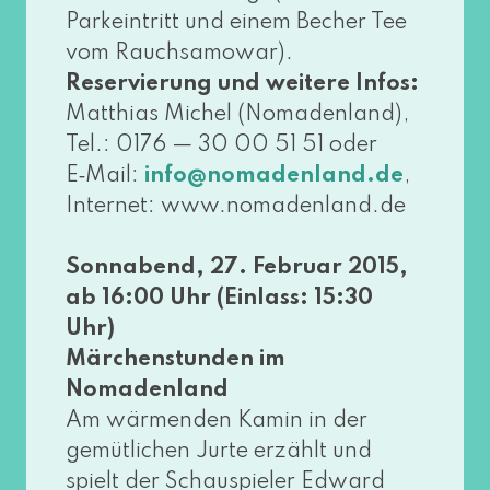
Parkeintritt und einem Becher Tee
vom Rauchsamowar).
Reservierung und wei­te­re Infos:
Matthias Michel (Nomadenland),
Tel.: 0176 — 30 00 51 51 oder
E‑Mail:
,
info@​nomadenland.​de
Internet: www​.noma​den​land​.de
Sonnabend, 27. Februar 2015,
ab 16:00 Uhr (Einlass: 15:30
Uhr)
Märchenstunden im
Nomadenland
Am wär­men­den Kamin in der
gemüt­li­chen Jurte erzählt und
spielt der Schauspieler Edward