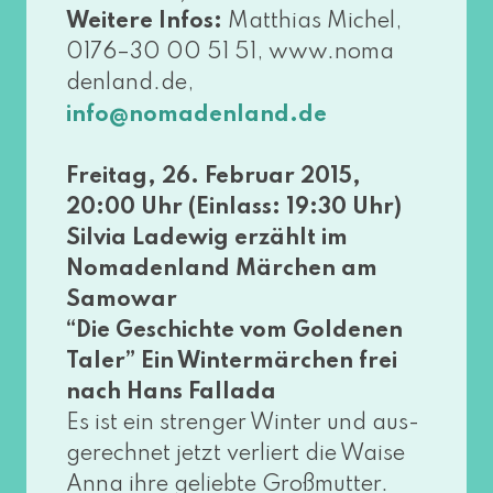
Weitere Infos:
Matthias Michel,
0176–30 00 51 51, www​.noma​
den​land​.de,
info@​nomadenland.​de
Freitag, 26. Februar 2015,
20:00 Uhr (Einlass: 19:30 Uhr)
Silvia Ladewig erzählt im
Nomadenland Märchen am
Samowar
“Die Geschichte vom Goldenen
Taler” Ein Wintermärchen frei
nach Hans Fallada
Es ist ein stren­ger Winter und aus­
ge­rech­net jetzt ver­liert die Waise
Anna ihre gelieb­te Großmutter.