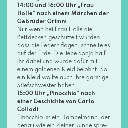
14:00 und 16:00 Uhr „Frau
Holle“ nach einem Märchen der
Gebrüder Grimm
Nur wenn bei Frau Holle die
Bettdecken geschüt­telt wur­den,
dass die Federn flo­gen, schnei­te es
auf der Erde. Die lie­be Sonja half
ihr dabei und wur­de dafür mit
einem gol­de­nen Kleid belohnt. So
ein Kleid woll­te auch ihre gars­ti­ge
Stiefschwester haben.
15:00 Uhr „Pinocchio“ nach
einer Geschichte von Carlo
Collodi
Pinocchio ist ein Hampelmann, der
genau wie ein klei­ner Junge spre­