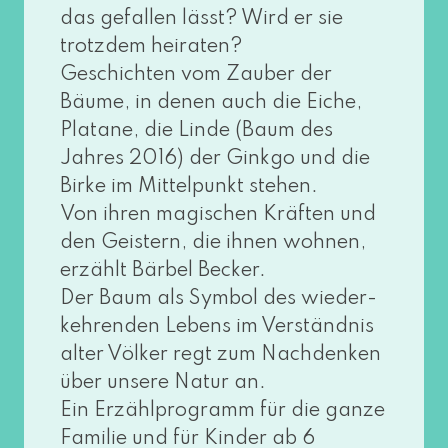
das gefal­len lässt? Wird er sie
trotz­dem hei­ra­ten?
Geschichten vom Zauber der
Bäume, in denen auch die Eiche,
Platane, die Linde (Baum des
Jahres 2016) der Ginkgo und die
Birke im Mittelpunkt ste­hen.
Von ihren magi­schen Kräften und
den Geistern, die ihnen woh­nen,
erzählt Bärbel Becker.
Der Baum als Symbol des wie­der­
keh­ren­den Lebens im Verständnis
alter Völker regt zum Nachdenken
über unse­re Natur an.
Ein Erzählprogramm für die gan­ze
Familie und für Kinder ab 6