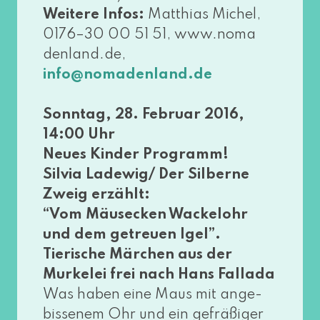
Weitere Infos:
Matthias Michel,
0176–30 00 51 51, www​.noma​
den​land​.de,
info@​nomadenland.​de
Sonntag, 28. Februar 2016,
14:00 Uhr
Neues Kinder Programm!
Silvia Ladewig/ Der Silberne
Zweig erzählt:
“Vom Mäusecken Wackelohr
und dem getreu­en Igel”.
Tierische Märchen aus der
Murkelei frei nach Hans Fallada
Was haben eine Maus mit ange­
bis­se­nem Ohr und ein gefrä­ßi­ger