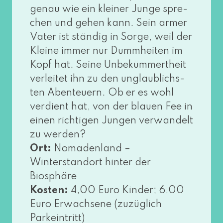
genau wie ein klei­ner Junge spre­
chen und gehen kann. Sein armer
Vater ist stän­dig in Sorge, weil der
Kleine immer nur Dummheiten im
Kopf hat. Seine Unbekümmertheit
ver­lei­tet ihn zu den unglaub­lichs­
ten Abenteuern. Ob er es wohl
ver­dient hat, von der blau­en Fee in
einen rich­ti­gen Jungen ver­wan­delt
zu wer­den?
Ort:
Nomadenland –
Winterstandort hin­ter der
Biosphäre
Kosten:
4,00 Euro Kinder; 6,00
Euro Erwachsene (zuzüg­lich
Parkeintritt)