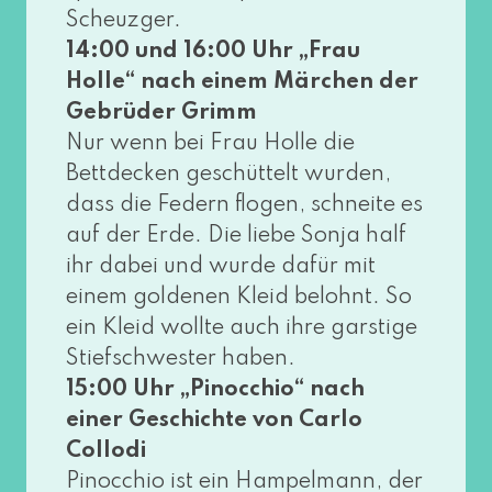
Scheuzger.
14:00 und 16:00 Uhr „Frau
Holle“ nach einem Märchen der
Gebrüder Grimm
Nur wenn bei Frau Holle die
Bettdecken geschüt­telt wur­den,
dass die Federn flo­gen, schnei­te es
auf der Erde. Die lie­be Sonja half
ihr dabei und wur­de dafür mit
einem gol­de­nen Kleid belohnt. So
ein Kleid woll­te auch ihre gars­ti­ge
Stiefschwester haben.
15:00 Uhr „Pinocchio“ nach
einer Geschichte von Carlo
Collodi
Pinocchio ist ein Hampelmann, der