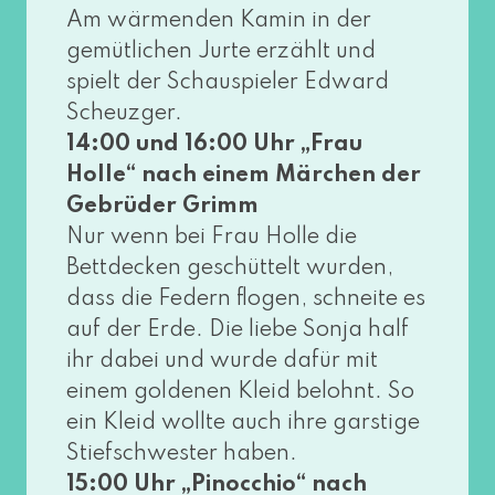
Am wär­men­den Kamin in der
gemüt­li­chen Jurte erzählt und
spielt der Schauspieler Edward
Scheuzger.
14:00 und 16:00 Uhr „Frau
Holle“ nach einem Märchen der
Gebrüder Grimm
Nur wenn bei Frau Holle die
Bettdecken geschüt­telt wur­den,
dass die Federn flo­gen, schnei­te es
auf der Erde. Die lie­be Sonja half
ihr dabei und wur­de dafür mit
einem gol­de­nen Kleid belohnt. So
ein Kleid woll­te auch ihre gars­ti­ge
Stiefschwester haben.
15:00 Uhr „Pinocchio“ nach