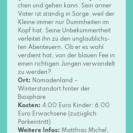
chen und gehen kann. Sein armer
Vater ist stän­dig in Sorge, weil der
Kleine immer nur Dummheiten im
Kopf hat. Seine Unbekümmertheit
ver­lei­tet ihn zu den unglaub­lichs­
ten Abenteuern. Ob er es wohl
ver­dient hat, von der blau­en Fee in
einen rich­ti­gen Jungen ver­wan­delt
zu wer­den?
Ort:
Nomadenland –
Winterstandort hin­ter der
Biosphäre
Kosten:
4,00 Euro Kinder; 6,00
Euro Erwachsene (zuzüg­lich
Parkeintritt)
Weitere Infos:
Matthias Michel,