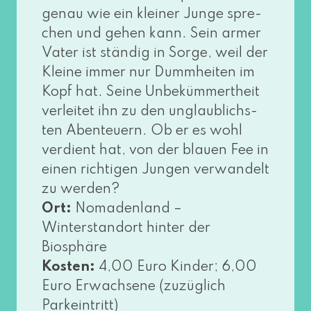
genau wie ein klei­ner Junge spre­
chen und gehen kann. Sein armer
Vater ist stän­dig in Sorge, weil der
Kleine immer nur Dummheiten im
Kopf hat. Seine Unbekümmertheit
ver­lei­tet ihn zu den unglaub­lichs­
ten Abenteuern. Ob er es wohl
ver­dient hat, von der blau­en Fee in
einen rich­ti­gen Jungen ver­wan­delt
zu wer­den?
Ort:
Nomadenland –
Winterstandort hin­ter der
Biosphäre
Kosten:
4,00 Euro Kinder; 6,00
Euro Erwachsene (zuzüg­lich
Parkeintritt)