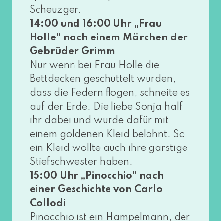
Scheuzger.
14:00 und 16:00 Uhr „Frau
Holle“ nach einem Märchen der
Gebrüder Grimm
Nur wenn bei Frau Holle die
Bettdecken geschüt­telt wur­den,
dass die Federn flo­gen, schnei­te es
auf der Erde. Die lie­be Sonja half
ihr dabei und wur­de dafür mit
einem gol­de­nen Kleid belohnt. So
ein Kleid woll­te auch ihre gars­ti­ge
Stiefschwester haben.
15:00 Uhr „Pinocchio“ nach
einer Geschichte von Carlo
Collodi
Pinocchio ist ein Hampelmann, der