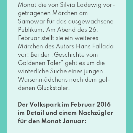
Monat die von Silvia Ladewig vor­
ge­tra­ge­nen Märchen am
Samowar für das aus­ge­wach­se­ne
Publikum. Am Abend des 26.
Februar stellt sie ein wei­te­res
Märchen des Autors Hans Fallada
vor: Bei der „Geschichte vom
Goldenen Taler” geht es um die
win­ter­li­che Suche eines jun­gen
Waisenmädchens nach dem gol­
de­nen Glückstaler.
Der Volkspark im Februar 2016
im Detail und einem Nachzügler
für den Monat Januar: