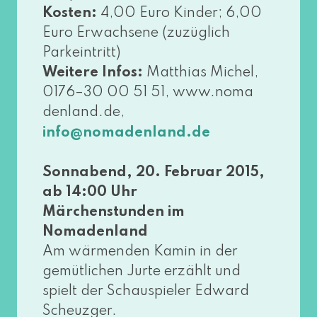
Kosten:
4,00 Euro Kinder; 6,00
Euro Erwachsene (zuzüg­lich
Parkeintritt)
Weitere Infos:
Matthias Michel,
0176–30 00 51 51, www​.noma​
den​land​.de,
info@​nomadenland.​de
Sonnabend, 20. Februar 2015,
ab 14:00 Uhr
Märchenstunden im
Nomadenland
Am wär­men­den Kamin in der
gemüt­li­chen Jurte erzählt und
spielt der Schauspieler Edward
Scheuzger.