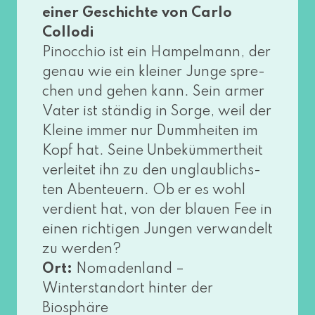
einer Geschichte von Carlo
Collodi
Pinocchio ist ein Hampelmann, der
genau wie ein klei­ner Junge spre­
chen und gehen kann. Sein armer
Vater ist stän­dig in Sorge, weil der
Kleine immer nur Dummheiten im
Kopf hat. Seine Unbekümmertheit
ver­lei­tet ihn zu den unglaub­lichs­
ten Abenteuern. Ob er es wohl
ver­dient hat, von der blau­en Fee in
einen rich­ti­gen Jungen ver­wan­delt
zu wer­den?
Ort:
Nomadenland –
Winterstandort hin­ter der
Biosphäre