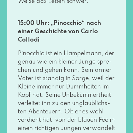
Weise das Leben schwer.
15:00 Uhr: „Pinocchio“ nach
einer Geschichte von Carlo
Collodi
Pinocchio ist ein Hampelmann, der
genau wie ein klei­ner Junge spre­
chen und gehen kann. Sein armer
Vater ist stän­dig in Sorge, weil der
Kleine immer nur Dummheiten im
Kopf hat. Seine Unbekümmertheit
ver­lei­tet ihn zu den unglaub­lichs­
ten Abenteuern. Ob er es wohl
ver­dient hat, von der blau­en Fee in
einen rich­ti­gen Jungen ver­wan­delt