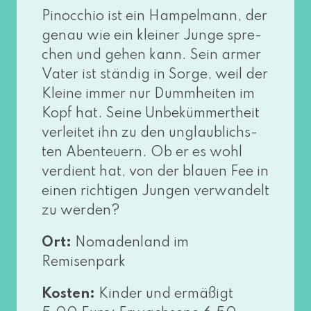
Pinocchio ist ein Hampelmann, der
genau wie ein klei­ner Junge spre­
chen und gehen kann. Sein armer
Vater ist stän­dig in Sorge, weil der
Kleine immer nur Dummheiten im
Kopf hat. Seine Unbekümmertheit
ver­lei­tet ihn zu den unglaub­lichs­
ten Abenteuern. Ob er es wohl
ver­dient hat, von der blau­en Fee in
einen rich­ti­gen Jungen ver­wan­delt
zu werden?
Ort:
Nomadenland im
Remisenpark
Kosten:
Kinder und ermä­ßigt