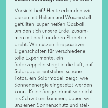
Vorsicht heiß! Heute erkun­den wir
die­sen mit Helium und Wasserstoff
gefüll­ten, super hei­ßen Gasball,
um den sich unse­re Erde, zusam­
men mit noch ande­ren Planeten,
dreht. Wir nut­zen ihre posi­ti­ven
Eigenschaften für ver­schie­de­ne
tol­le Experimente: ein
Solarzeppelin steigt in die Luft, auf
Solarpapier ent­ste­hen schö­ne
Fotos, ein Solarmodell zeigt, wie
Sonnenenergie ein­ge­setzt wer­den
kann. Keine Sorge, damit wir nicht
ins Schwitzen kom­men, bau­en wir
uns einen Sonnenschutz und stel­