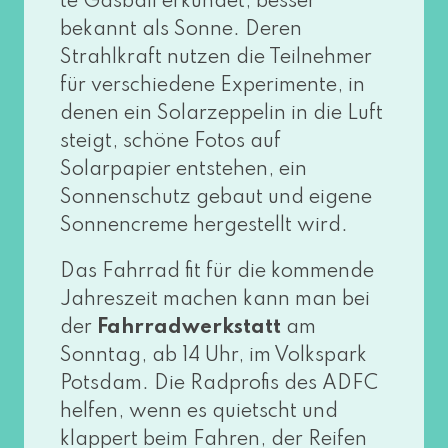
te Gasball erkun­det, bes­ser
bekannt als Sonne. Deren
Strahlkraft nut­zen die Teilnehmer
für ver­schie­de­ne Experimente, in
denen ein Solarzeppelin in die Luft
steigt, schö­ne Fotos auf
Solarpapier ent­ste­hen, ein
Sonnenschutz gebaut und eige­ne
Sonnencreme her­ge­stellt wird.
Das Fahrrad fit für die kom­men­de
Jahreszeit machen kann man bei
der
Fahrradwerkstatt
am
Sonntag, ab 14 Uhr, im Volkspark
Potsdam. Die Radprofis des ADFC
hel­fen, wenn es quietscht und
klap­pert beim Fahren, der Reifen