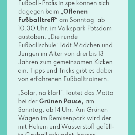
Fußball-Profis in spe kön­nen sich
dage­gen beim
„Offenen
Fußballtreff“
am Sonntag, ab
10.30 Uhr, im Volkspark Potsdam
aus­to­ben. „Die run­de
Fußballschule“ lädt Mädchen und
Jungen im Alter von drei bis 13
Jahren zum gemein­sa­men Kicken
ein. Tipps und Tricks gibt es dabei
von erfah­re­nen Fußballtrainern.
„Solar, na klar!“, lau­tet das Motto
bei der
Grünen Pause,
am
Sonntag, ab 14 Uhr. Am Grünen
Wagen im Remisenpark wird der
mit Helium und Wasserstoff gefüll­