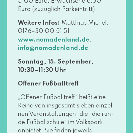
5,00 Euro; Erwachsene 6,50
Euro (zuzüg­lich Parkeintritt)
Weitere Infos:
Matthias Michel,
0176–30 00 51 51,
,
www​.noma​den​land​.de
info@​nomadenland.​de
Sonntag, 15. September,
10:30–11:30 Uhr
Offener Fußballtreff
„Offener Fußballtreff“ heißt eine
Reihe von ins­ge­samt sie­ben ein­zel­
nen Veranstaltungen, die „die run­
de Fußballschule“ im Volkspark
anbie­tet. Sie fin­den jeweils