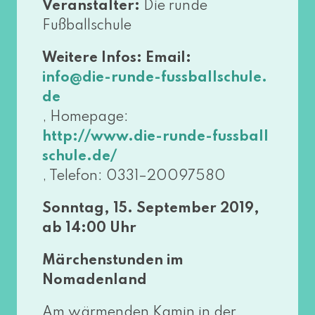
Veranstalter:
Die run­de
Fußballschule
Weitere Infos: Email:
info@​die-​runde-​fussballschule.​
de
, Homepage:
http://​www​.die​-run​de​-fuss​ball​
schu​le​.de/
, Telefon: 0331–20097580
Sonntag, 15. September 2019,
ab 14:00 Uhr
Märchenstunden im
Nomadenland
Am wär­men­den Kamin in der