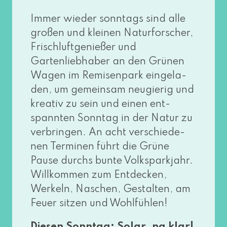
Immer wie­der sonn­tags sind alle
gro­ßen und klei­nen Naturforscher,
Frischluftgenießer und
Gartenliebhaber an den Grünen
Wagen im Remisenpark ein­ge­la­
den, um gemein­sam neu­gie­rig und
krea­tiv zu sein und einen ent­
spann­ten Sonntag in der Natur zu
ver­brin­gen. An acht ver­schie­de­
nen Terminen führt die Grüne
Pause durchs bun­te Volksparkjahr.
Willkommen zum Entdecken,
Werkeln, Naschen, Gestalten, am
Feuer sit­zen und Wohlfühlen!
Diesen Sonntag: Solar, na klar!