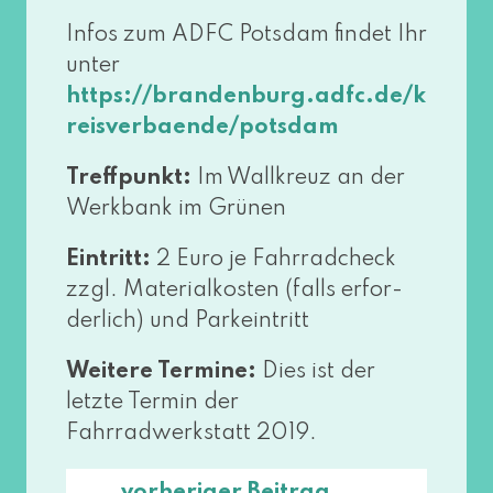
Infos zum ADFC Potsdam fin­det Ihr
unter
https://​bran​den​burg​.adfc​.de/​k​
r​e​i​s​v​e​r​b​a​e​n​d​e​/​p​o​t​s​dam
Treffpunkt:
Im Wallkreuz an der
Werkbank im Grünen
Eintritt:
2 Euro je Fahrradcheck
zzgl. Materialkosten (falls erfor­
der­lich) und Parkeintritt
Weitere Termine:
Dies ist der
letz­te Termin der
Fahrradwerkstatt 2019.
vorheriger Beitrag