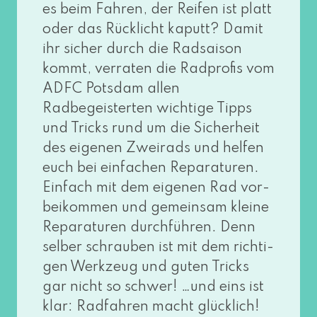
es beim Fahren, der Reifen ist platt
oder das Rücklicht kaputt? Damit
ihr sicher durch die Radsaison
kommt, ver­ra­ten die Radprofis vom
ADFC Potsdam allen
Radbegeisterten wich­ti­ge Tipps
und Tricks rund um die Sicherheit
des eige­nen Zweirads und hel­fen
euch bei ein­fa­chen Reparaturen.
Einfach mit dem eige­nen Rad vor­
bei­kom­men und gemein­sam klei­ne
Reparaturen durch­füh­ren. Denn
sel­ber schrau­ben ist mit dem rich­ti­
gen Werkzeug und guten Tricks
gar nicht so schwer! …und eins ist
klar: Radfahren macht glücklich!