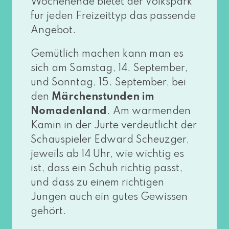
Wochenende bie­tet der Volkspark
für jeden Freizeittyp das pas­sen­de
Angebot.
Gemütlich machen kann man es
sich am Samstag, 14. September,
und Sonntag, 15. September, bei
den
Märchenstunden im
Nomadenland
. Am wär­men­den
Kamin in der Jurte ver­deut­licht der
Schauspieler Edward Scheuzger,
jeweils ab 14 Uhr, wie wich­tig es
ist, dass ein Schuh rich­tig passt,
und dass zu einem rich­ti­gen
Jungen auch ein gutes Gewissen
gehört.