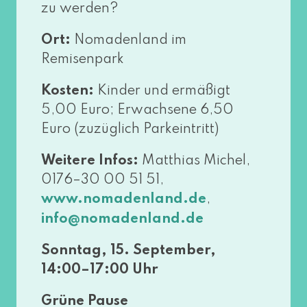
zu werden?
Ort:
Nomadenland im
Remisenpark
Kosten:
Kinder und ermä­ßigt
5,00 Euro; Erwachsene 6,50
Euro (zuzüg­lich Parkeintritt)
Weitere Infos:
Matthias Michel,
0176–30 00 51 51,
,
www​.noma​den​land​.de
info@​nomadenland.​de
Sonntag, 15. September,
14:00–17:00 Uhr
Grüne Pause