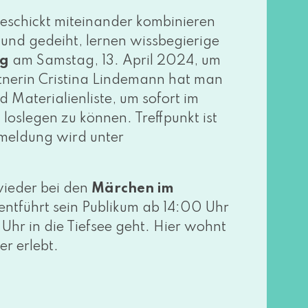
hickt mit­ein­an­der kom­bi­nie­ren
 gedeiht, ler­nen wiss­be­gie­ri­ge
ng
am Samstag, 13. April 2024, um
nerin Cristina Lindemann hat man
nd Materialienliste, um sofort im
s­le­gen zu kön­nen. Treffpunkt ist
meldung wird unter
ie­der bei den
Märchen im
nt­führt sein Publikum ab 14:00 Uhr
Uhr in die Tiefsee geht. Hier wohnt
er erlebt.