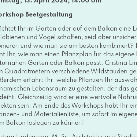
mstag, 13. April 2024, 14:00 Uhr
rkshop Beetgestaltung
chtet Ihr im Garten oder auf dem Balkon eine Le
ldbienen und Vögel schaf­fen, seid aber unsi­cher,
­nie­ren und wie man sie am bes­ten kom­bi­niert? 
rnt Ihr, wie man einen Pflanzplan für das eige­ne B
tur­na­hen Garten oder Balkon passt. Cristina 
n Quadratmetern ver­schie­de­ne Wildstauden gesc
ßerdem erfahrt Ihr, wel­che Pflanzen Ihr aus­wäh­le
na­mi­schen Lebensraum zu gestal­ten, der das ga
deiht. Gleichzeitig wird er eine wert­vol­le Nahrun
sekten sein. Am Ende des Workshops habt Ihr einen 
lanzen- und Materialienliste, um sofort im eige­
m Balkon los­le­gen zu können!