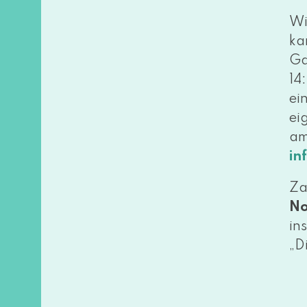
Wi
ka
Ga
14
ei
ei
am
in
Za
N
in
„D