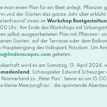
e man einen Plan für ein Beet anlegt, Pflanzen gesc
nn und der Garten das gan­ze Jahr über erblüht und
rtenfreund*innen im
Workshop Beetgestaltu
:00 Uhr. Am Ende des Workshops mit Urbangärt
nen selbst aus­ge­ar­bei­te­ten Plan mit Pflanzen- u
ge­nen Garten, auf der Terrasse oder dem Balkon lo
 Haupteingang des Volkspark Potsdam. Um An
gebeten.
fo@​lindenscapes.​com
uberhaft wird es am Samstag, 13. April 2024, w
omadenland
. Schauspieler Edward Scheuzger e
s Nimmerland zu „Peter Pan“, bevor es um 15:00 
ie klei­ne Meerjungfrau“, die span­nen­de Abenteu