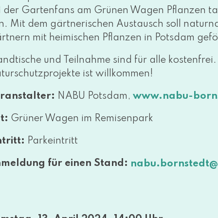
i der Gartenfans am Grünen Wagen Pflanzen tau­
n. Mit dem gärt­ne­ri­schen Austausch soll natur­na­
rtnern mit hei­mi­schen Pflanzen in Potsdam gefö
andtische und Teilnahme sind für alle kos­ten­frei
turschutzprojekte ist willkommen!
ranstalter:
NABU Potsdam,
www​.nabu​-born​
t:
Grüner Wagen im Remisenpark
tritt:
Parkeintritt
meldung für einen Stand:
nabu.​bornstedt@