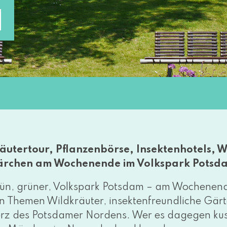
N
äutertour, Pflanzenbörse, Insektenhotels, 
rchen am Wochenende im Volkspark Potsd
ün, grü­ner, Volkspark Potsdam – am Wochenende
n Themen Wildkräuter, insek­ten­freund­li­che Gär
rz des Potsdamer Nordens. Wer es dage­gen kusc