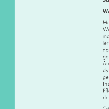
Sa
Wo
Mö
Wi
mo
le
na
ge
Au
dy
ge
In
Pf
de