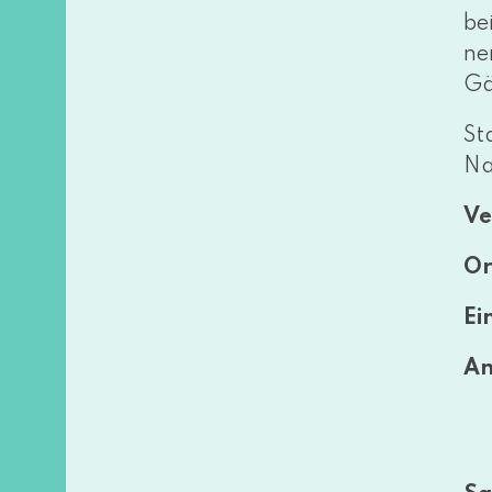
be
ne
Gä
St
Na
Ve
Or
Ein
An