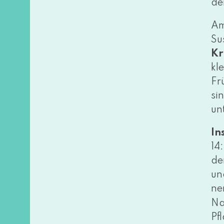
de
Am
Su
Kr
kl
Fr
si
un
In
14
de
un
ne
Na
Pf