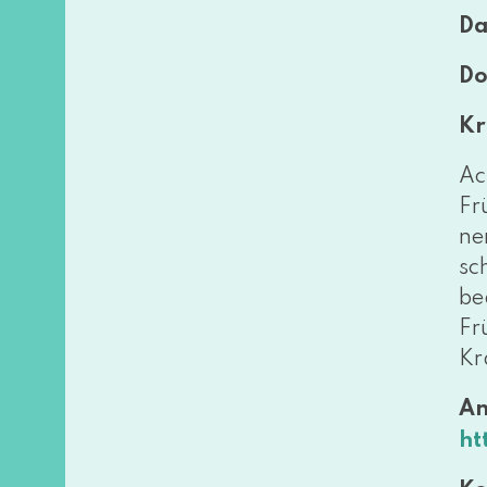
Da
Do
Kr
Ac
Fr
ne
sc
be
Fr
Kr
A
ht