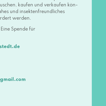
schen, kau­fen und ver­kau­fen kön­
hes und insek­ten­freund­li­ches
r­dert werden.
. Eine Spende für
stedt​.de
​gmail.​com