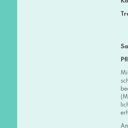
Ko
Tr
Sa
Pf
Mi
sc
be
(M
li
erh
Am