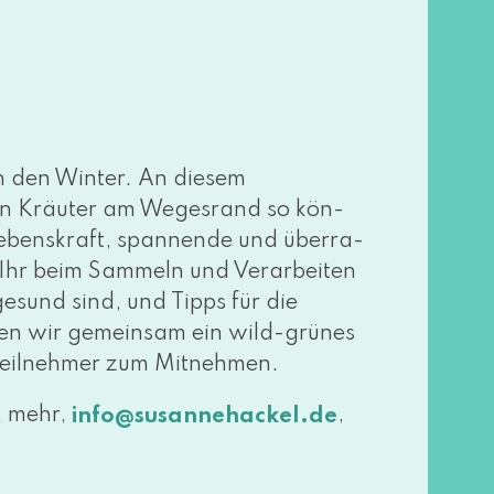
n den Winter. An die­sem
­den Kräuter am Wegesrand so kön­
Lebenskraft, span­nen­de und über­ra­
 Ihr beim Sammeln und Verarbeiten
gesund sind, und Tipps für die
len wir gemein­sam ein wild-grü­nes
le Teilnehmer zum Mitnehmen.
& mehr,
,
info@​susannehackel.​de