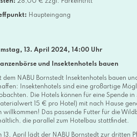
sten:
28,00 € zzgl. Parkeintritt
effpunkt:
Haupteingang
mstag, 13. April 2024, 14:00 Uhr
lanzenbörse und Insektenhotels bauen
t dem NABU Bornstedt Insektenhotels bau­en u
haf­fen: Insektenhotels sind eine groß­ar­ti­ge Mö
ob­ach­ten. Die Hotels kön­nen für eine Spende in
aterialwert 15 € pro Hotel) mit nach Hause gen
ch will­kom­men! Das pas­sen­de Futter für die Wil
ält­lich, die par­al­lel zum Hotelbau stattfindet.
 13. April lädt der NABU Bornstedt zur drit­ten 