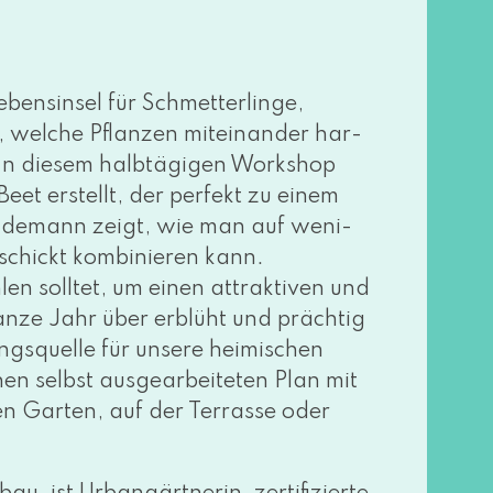
bensinsel für Schmetterlinge,
 wel­che Pflanzen mit­ein­an­der har­
In die­sem halb­tä­gi­gen Workshop
eet erstellt, der per­fekt zu einem
Lindemann zeigt, wie man auf weni­
hickt kom­bi­nie­ren kann.
n soll­tet, um einen attrak­ti­ven und
n­ze Jahr über erblüht und präch­tig
gsquelle für unse­re hei­mi­schen
selbst aus­ge­ar­bei­te­ten Plan mit
nen Garten, auf der Terrasse oder