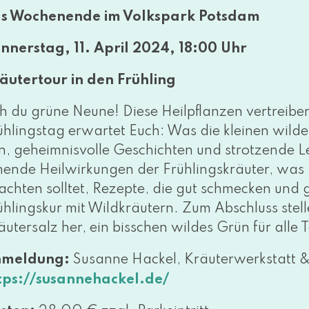
s Wochenende im Volkspark Potsdam
nnerstag, 11. April 2024, 18:00 Uhr
äutertour in den Frühling
h du grü­ne Neune! Diese Heilpflanzen ver­trei­be
ühlingstag erwar­tet Euch: Was die klei­nen wil
n, geheim­nis­vol­le Geschichten und strot­zen­de 
hen­de Heilwirkungen der Frühlingskräuter, was
ach­ten soll­tet, Rezepte, die gut schme­cken und 
ühlingskur mit Wildkräutern. Zum Abschluss stel­
äutersalz her, ein biss­chen wil­des Grün für al
nmeldung:
Susanne Hackel, Kräuterwerkstatt 
tps://​susan​ne​ha​ckel​.de/