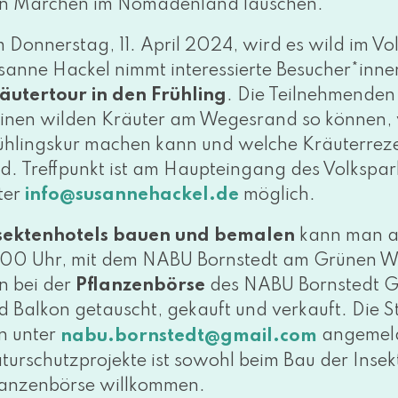
n Märchen im Nomadenland lauschen.
 Donnerstag, 11. April 2024, wird es wild im Vo
sanne Hackel nimmt inter­es­sier­te Besucher*inn
äutertour in den Frühling
. Die Teilnehmenden
ei­nen wil­den Kräuter am Wegesrand so kön­nen,
ühlingskur machen kann und wel­che Kräuterreze
nd. Treffpunkt ist am Haupteingang des Volkspa
ter
möglich.
info@​susannehackel.​de
sektenhotels bau­en und bema­len
kann man am
:00 Uhr, mit dem NABU Bornstedt am Grünen Wa
n bei der
Pflanzenbörse
des NABU Bornstedt Ge
d Balkon getauscht, gekauft und ver­kauft. Die St
n unter
ange­mel­
nabu.​bornstedt@​gmail.​com
turschutzprojekte ist sowohl beim Bau der Insekt
lanzenbörse willkommen.