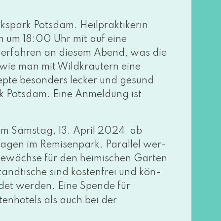
lkspark Potsdam. Heilpraktikerin
en um 18:00 Uhr mit auf eine
 erfah­ren an die­sem Abend, was die
 wie man mit Wildkräutern eine
pte beson­ders lecker und gesund
rk Potsdam. Eine Anmeldung ist
 Samstag, 13. April 2024, ab
gen im Remisenpark. Parallel wer­
wächse für den hei­mi­schen Garten
andtische sind kos­ten­frei und kön­
det wer­den. Eine Spende für
enhotels als auch bei der