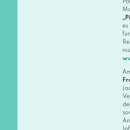
Po
Ma
„P
es
fü
Re
ni
ww
Am
Fr
(a
Ve
de
so
An
In