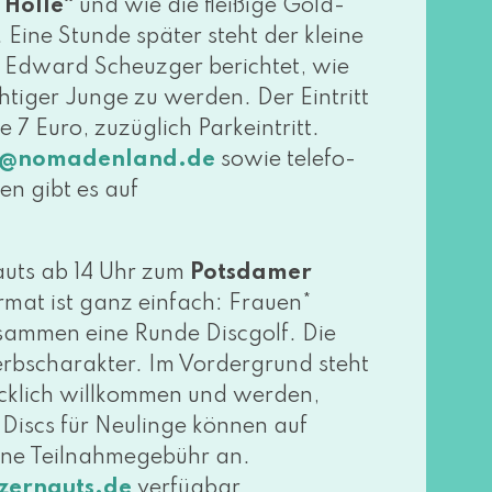
 Holle“
und wie die flei­ßi­ge Gold-
Eine Stunde spä­ter steht der klei­ne
e. Edward Scheuzger berich­tet, wie
ti­ger Junge zu wer­den. Der Eintritt
 7 Euro, zuzüg­lich Parkeintritt.
sowie tele­fo­
o@​nomadenland.​de
en gibt es auf
auts ab 14 Uhr zum
Potsdamer
mat ist ganz ein­fach: Frauen*
 zusam­men eine Runde Discgolf. Die
erbscharakter. Im Vordergrund steht
­lich will­kom­men und wer­den,
. Discs für Neulinge kön­nen auf
ei­ne Teilnahmegebühr an.
verfügbar.
er​n​auts​.de