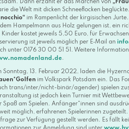
tsdam. Dann erzählt er das Märchen von
„Frau
rie die Welt mit dicken Schneeflocken beglück­te. 
inocchio“
im Rampenlicht der kir­gi­si­schen Jurt
 dem Hampelmann aus Holz gelun­gen ist, ein rich­
r Kinder kos­tet jeweils 5,50 Euro, für Erwachsene
servierung ist jeweils mög­lich per E‑Mail an
inf
sch unter 0176 30 00 51 51. Weitere Information
.
w​.noma​den​land​.de
 Sonntag, 13. Februar 2022, laden die Hyzern
auen*Golfen
im Volkspark Potsdam ein. Das For
uch tran­s/in­ter/­nicht-binär/a­gen­der) spie­len
ranstaltung ist jedoch kein Turnier mit Wettbew
r Spaß am Spielen. Anfänger*innen sind aus­drück
weit mög­lich, erfah­re­nen Spielerinnen zuge­teilt
frage zur Verfügung gestellt wer­den. Es fällt k
formationen zur Anmeldung sind unter
www​.hyz