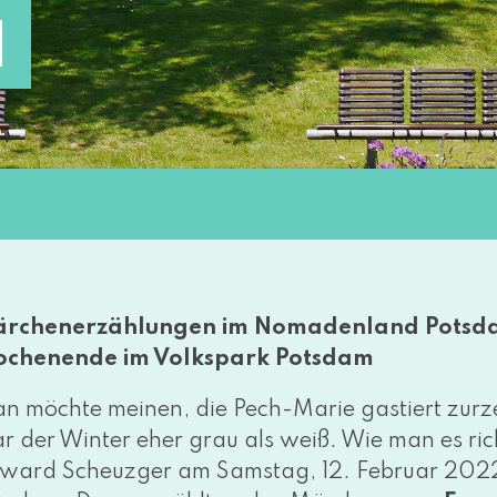
N
rchenerzählungen im Nomadenland Potsda
chenende im Volkspark Potsdam
n möch­te mei­nen, die Pech-Marie gas­tiert zur­z
r der Winter eher grau als weiß. Wie man es rich
ward Scheuzger am Samstag, 12. Februar 2022