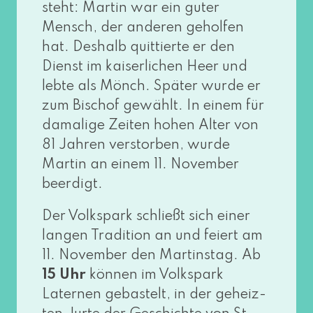
steht: Martin war ein guter
Mensch, der ande­ren gehol­fen
hat. Deshalb quit­tier­te er den
Dienst im kai­ser­li­chen Heer und
leb­te als Mönch. Später wur­de er
zum Bischof gewählt. In einem für
dama­li­ge Zeiten hohen Alter von
81 Jahren ver­stor­ben, wur­de
Martin an einem 11. November
beerdigt.
Der Volkspark schließt sich einer
lan­gen Tradition an und fei­ert am
11. November den Martinstag. Ab
15 Uhr
kön­nen im Volkspark
Laternen gebas­telt, in der geheiz­