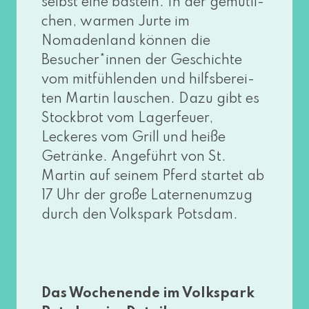
selbst eine bas­teln. In der gemüt­li­
chen, war­men Jurte im
Nomadenland kön­nen die
Besucher*innen der Geschichte
vom mit­füh­len­den und hilfs­be­rei­
ten Martin lau­schen. Dazu gibt es
Stockbrot vom Lagerfeuer,
Leckeres vom Grill und hei­ße
Getränke. Angeführt von St.
Martin auf sei­nem Pferd star­tet ab
17 Uhr der gro­ße Laternenumzug
durch den Volkspark Potsdam.
Das Wochenende im Volkspark