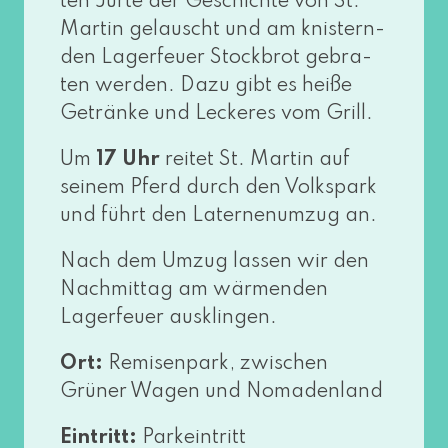
ten Jurte der Geschichte von St.
Martin gelauscht und am knis­tern­
den Lagerfeuer Stockbrot gebra­
ten wer­den. Dazu gibt es hei­ße
Getränke und Leckeres vom Grill.
Um
17 Uhr
rei­tet St. Martin auf
sei­nem Pferd durch den Volkspark
und führt den Laternenumzug an.
Nach dem Umzug las­sen wir den
Nachmittag am wär­men­den
Lagerfeuer ausklingen.
Ort:
Remisenpark, zwi­schen
Grüner Wagen und Nomadenland
Eintritt:
Parkeintritt