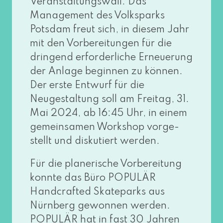
Veranstaltungswall. Das
Management des Volksparks
Potsdam freut sich, in die­sem Jahr
mit den Vorbereitungen für die
drin­gend erfor­der­li­che Erneuerung
der Anlage begin­nen zu kön­nen.
Der ers­te Entwurf für die
Neugestaltung soll am Freitag, 31.
Mai 2024, ab 16:45 Uhr, in einem
gemein­sa­men Workshop vor­ge­
stellt und dis­ku­tiert werden.
Für die pla­ne­ri­sche Vorbereitung
konn­te das Büro POPULÄR
Handcrafted Skateparks aus
Nürnberg gewon­nen wer­den.
POPULÄR hat in fast 30 Jahren