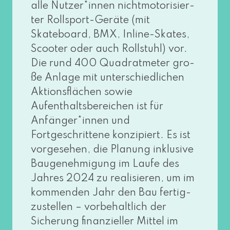
alle Nutzer*innen nicht­mo­to­ri­sier­
ter Rollsport-Geräte (mit
Skateboard, BMX, Inline-Skates,
Scooter oder auch Rollstuhl) vor.
Die rund 400 Quadratmeter gro­
ße Anlage mit unter­schied­li­chen
Aktionsflächen sowie
Aufenthaltsbereichen ist für
Anfänger*innen und
Fortgeschrittene kon­zi­piert. Es ist
vor­ge­se­hen, die Planung inklu­si­ve
Baugenehmigung im Laufe des
Jahres 2024 zu rea­li­sie­ren, um im
kom­men­den Jahr den Bau fer­tig­
zu­stel­len – vor­be­halt­lich der
Sicherung finan­zi­el­ler Mittel im