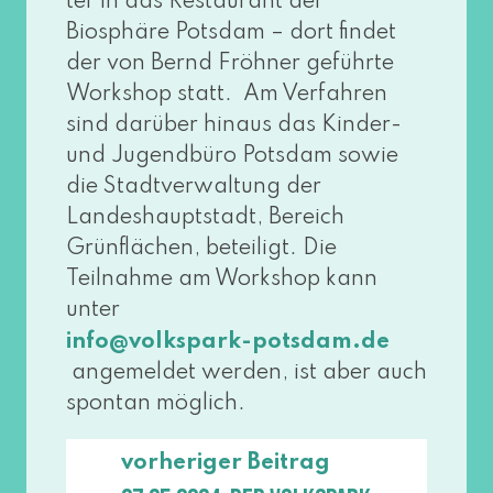
ter in das Restaurant der
Biosphäre Potsdam – dort fin­det
der von Bernd Fröhner geführ­te
Workshop statt. Am Verfahren
sind dar­über hin­aus das Kinder-
und Jugendbüro Potsdam sowie
die Stadtverwaltung der
Landeshauptstadt, Bereich
Grünflächen, betei­ligt. Die
Teilnahme am Workshop kann
unter
info@​volkspark-​potsdam.​de
ange­mel­det wer­den, ist aber auch
spon­tan möglich.
vorheriger Beitrag