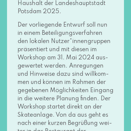
Haushalt der Landeshauptstadt
Potsdam 2025.
Der vor­lie­gen­de Entwurf soll nun
in einem Beteiligungsverfahren
den loka­len Nutzer*innengruppen
prä­sen­tiert und mit die­sen im
Workshop am 31. Mai 2024 aus­
ge­wer­tet wer­den. Anregungen
und Hinweise dazu sind will­kom­
men und kön­nen im Rahmen der
gege­be­nen Möglichkeiten Eingang
in die wei­te­re Planung fin­den. Der
Workshop star­tet direkt an der
Skateanlage. Von da aus geht es
nach einer kur­zen Begrüßung wei­