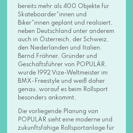
bereits mehr als 400 Objekte für
Skateboarder*innen und
Biker*innen geplant und rea­li­siert,
neben Deutschland unter ande­rem
auch in Österreich, der Schweiz,
den Niederlanden und Italien.
Bernd Fröhner, Gründer und
Geschäftsführer von POPULÄR,
wur­de 1992 Vize-Weltmeister im
BMX-Freestyle und weiß daher
genau, wor­auf es beim Rollsport
beson­ders ankommt.
Die vor­lie­gen­de Planung von
POPULÄR sieht eine moder­ne und
zukunfts­fä­hi­ge Rollsportanlage für