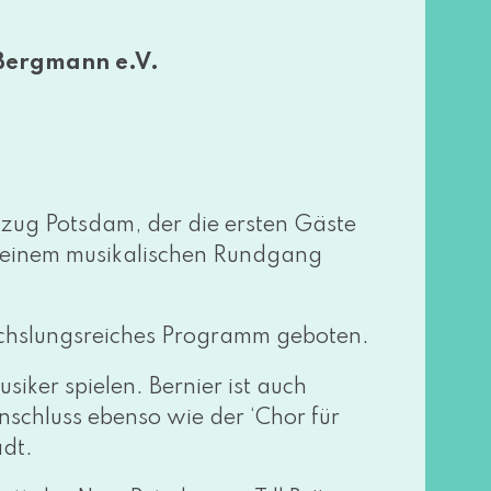
 Bergmann e.V.
nzug Potsdam, der die ers­ten Gäste
sei­nem musi­ka­li­schen Rundgang
hs­lungs­rei­ches Programm geboten.
iker spie­len. Bernier ist auch
schluss eben­so wie der ‘Chor für
ädt.