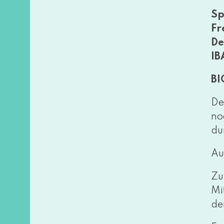
Sp
Fr
De
IB
BI
De
no
du
Au
Zu
Mi
de