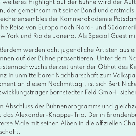
n wei­te­res Highlight auf der Bühne wird der Auf
in, der gemein­sam mit sei­ner Band und erst­mals
reicherensembles der Kammerakademie Potsdam auf
­sche Reise von Europa nach Nord- und Südamerik
w York und Rio de Janeiro. Als Special Guest mit 
ßerdem wer­den acht jugend­li­che Artisten aus ei
nnen auf der Bühne prä­sen­tie­ren. Unter dem Name
tistennachwuchs der­zeit unter der Obhut des K
nz in unmit­tel­ba­rer Nachbarschaft zum Volkspa
ment an die­sem Nachmittag“, ist sich Bert Nick
twicklungsträger Bornstedter Feld GmbH, sicher
n Abschluss des Bühnenprogramms und gleich­zei­
t das Alexander-Knappe-Trio. Der in Brandenbu
ver­se Male mit sei­nen Alben in die offi­zi­el­len
schafft.