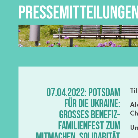
PRESSEMITTEILUNGE
07.04.2022: POTSDAM
Ti
FÜR DIE UKRAINE:
Al
GROSSES BENEFIZ-F
Ch
AMILIENFEST ZUM M
Un
ITMACHEN, SOLIDARITÄT Z