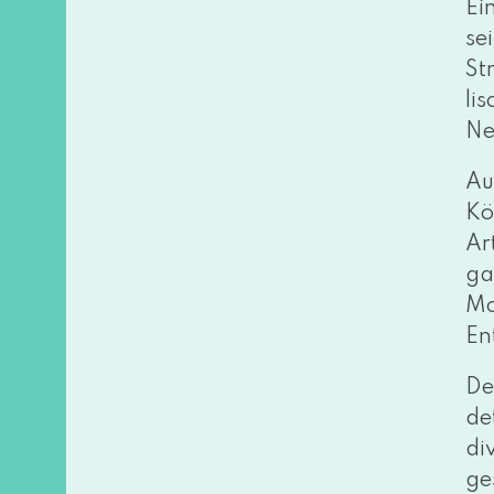
Ei
se
St
li
Ne
Au
Kö
Ar
ga
Mo
En
De
de
di
ge