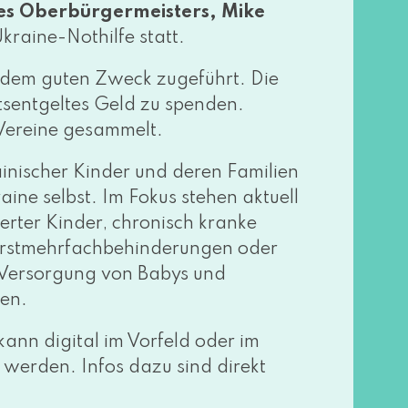
es Oberbürgermeisters, Mike
Ukraine-Nothilfe statt.
en dem guten Zweck zuge­führt. Die
ittsentgeltes Geld zu spen­den.
Vereine gesammelt.
ai­ni­scher Kinder und deren Familien
ine selbst. Im Fokus ste­hen aktu­ell
er­ter Kinder, chro­nisch kran­ke
werstmehrfachbehinderungen oder
ie Versorgung von Babys und
ten.
nn digi­tal im Vorfeld oder im
wer­den. Infos dazu sind direkt