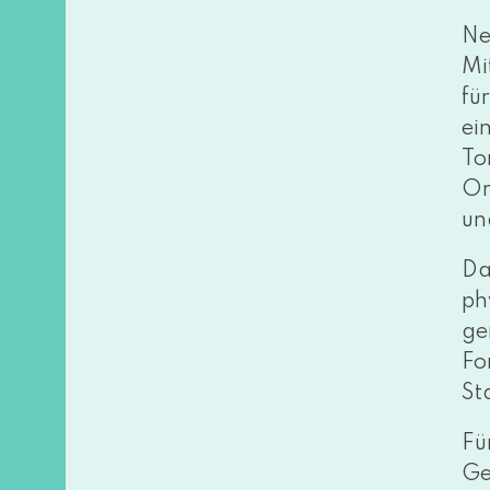
Ne
Mi
fü
ei
To
Or
un
Da
phy
ge
Fo
St
Fü
Ge