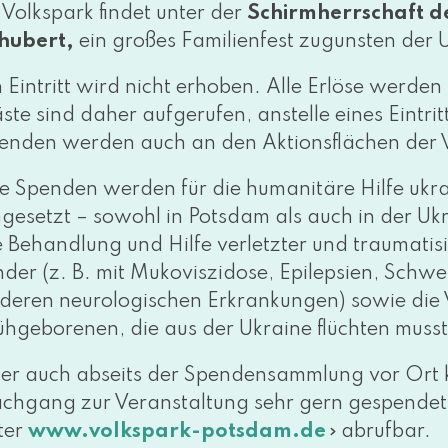
 Volkspark fin­det unter der
Schirmherrschaft d
hubert,
ein gro­ßes Familienfest zuguns­ten der 
n Eintritt wird nicht erho­ben. Alle Erlöse wer­d
ste sind daher auf­ge­ru­fen, anstel­le eines Eintr
enden wer­den auch an den Aktionsflächen der 
le Spenden wer­den für die huma­ni­tä­re Hilfe ukr
n­ge­setzt – sowohl in Potsdam als auch in der Ukra
 Behandlung und Hilfe ver­letz­ter und trau­ma­ti­si
nder (z. B. mit Mukoviszidose, Epilepsien, Sch
de­ren neu­ro­lo­gi­schen Erkrankungen) sowie d
ühgeborenen, die aus der Ukraine flüch­ten muss
er auch abseits der Spendensammlung vor Ort ka
chgang zur Veranstaltung sehr gern gespen­det 
ter
abrufbar.
www​.volks​park​-pots​dam​.de