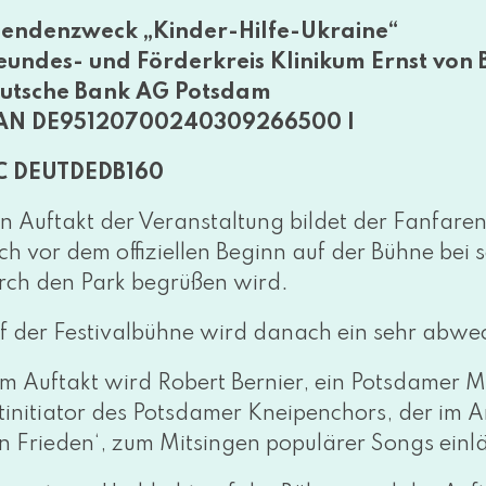
endenzweck „Kinder-Hilfe-Ukraine“
eundes- und Förderkreis Klinikum Ernst von
utsche Bank AG Potsdam
AN DE95120700240309266500 |
C DEUTDEDB160
n Auftakt der Veranstaltung bil­det der Fanfare
ch vor dem offi­zi­el­len Beginn auf der Bühne bei 
rch den Park begrü­ßen wird.
f der Festivalbühne wird danach ein sehr abwec
m Auftakt wird Robert Bernier, ein Potsdamer Mus
tinitiator des Potsdamer Kneipenchors, der im An
n Frieden‘, zum Mitsingen popu­lä­rer Songs einl