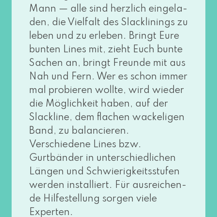
Mann — alle sind herz­lich ein­ge­la­
den, die Vielfalt des Slacklinings zu
leben und zu erle­ben. Bringt Eure
bun­ten Lines mit, zieht Euch bun­te
Sachen an, bringt Freunde mit aus
Nah und Fern. Wer es schon immer
mal pro­bie­ren woll­te, wird wie­der
die Möglichkeit haben, auf der
Slackline, dem fla­chen wacke­li­gen
Band, zu balan­cie­ren.
Verschiedene Lines bzw.
Gurtbänder in unter­schied­li­chen
Längen und Schwierigkeitsstufen
wer­den instal­liert. Für aus­rei­chen­
de Hilfestellung sor­gen vie­le
Experten.