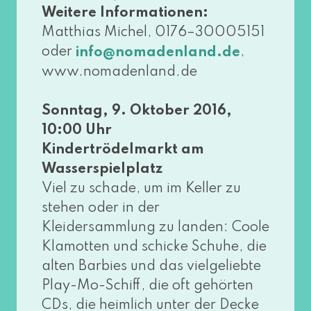
Weitere Informationen:
Matthias Michel, 0176–30005151
oder
,
info@​nomadenland.​de
www​.noma​den​land​.de
Sonntag, 9. Oktober 2016,
10:00 Uhr
Kindertrödelmarkt am
Wasserspielplatz
Viel zu scha­de, um im Keller zu
ste­hen oder in der
Kleidersammlung zu lan­den: Coole
Klamotten und schi­cke Schuhe, die
alten Barbies und das viel­ge­lieb­te
Play-Mo-Schiff, die oft gehör­ten
CDs, die heim­lich unter der Decke