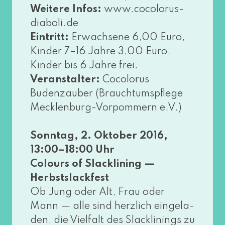
Weitere Infos:
www​.coco​lo​rus​-
dia​bo​li​.de
Eintritt:
Erwachsene 6,00 Euro,
Kinder 7–16 Jahre 3,00 Euro,
Kinder bis 6 Jahre frei.
Veranstalter:
Cocolorus
Budenzauber (Brauchtumspflege
Mecklenburg-Vorpommern e.V.)
Sonntag, 2. Oktober 2016,
13:00–18:00 Uhr
Colours of Slacklining —
Herbstslackfest
Ob Jung oder Alt, Frau oder
Mann — alle sind herz­lich ein­ge­la­
den, die Vielfalt des Slacklinings zu