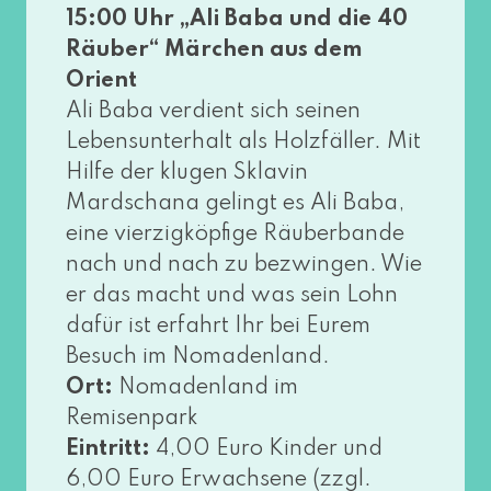
15:00 Uhr „Ali Baba und die 40
Räuber“ Märchen aus dem
Orient
Ali Baba ver­dient sich sei­nen
Lebensunterhalt als Holzfäller. Mit
Hilfe der klu­gen Sklavin
Mardschana gelingt es Ali Baba,
eine vier­zig­köp­fi­ge Räuberbande
nach und nach zu bezwin­gen. Wie
er das macht und was sein Lohn
dafür ist erfahrt Ihr bei Eurem
Besuch im Nomadenland.
Ort:
Nomadenland im
Remisenpark
Eintritt:
4,00 Euro Kinder und
6,00 Euro Erwachsene (zzgl.