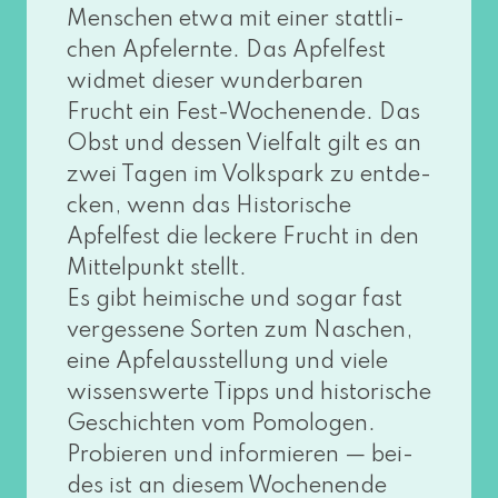
Menschen etwa mit einer statt­li­
chen Apfelernte. Das Apfelfest
wid­met die­ser wun­der­ba­ren
Frucht ein Fest-Wochenende. Das
Obst und des­sen Vielfalt gilt es an
zwei Tagen im Volkspark zu ent­de­
cken, wenn das Historische
Apfelfest die lecke­re Frucht in den
Mittelpunkt stellt.
Es gibt hei­mi­sche und sogar fast
ver­ges­se­ne Sorten zum Naschen,
eine Apfelausstellung und vie­le
wis­sens­wer­te Tipps und his­to­ri­sche
Geschichten vom Pomologen.
Probieren und infor­mie­ren — bei­
des ist an die­sem Wochenende