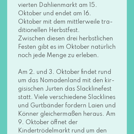
vier­ten Dahlienmarkt am 15.
Oktober und endet am 16.
Oktober mit dem mitt­ler­wei­le tra­
di­tio­nel­len Herbstfest.
Zwischen die­sen drei herbst­li­chen
Festen gibt es im Oktober natür­lich
noch jede Menge zu erle­ben.
Am 2. und 3. Oktober fin­det rund
um das Nomadenland mit den kir­
gi­si­schen Jurten das Slacklinefest
statt. Viele ver­schie­de­ne Slacklines
und Gurtbänder for­dern Laien und
Könner glei­cher­ma­ßen her­aus. Am
9. Oktober öff­net der
Kindertrödelmarkt rund um den