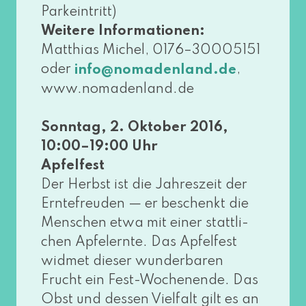
Parkeintritt)
Weitere Informationen:
Matthias Michel, 0176–30005151
oder
,
info@​nomadenland.​de
www​.noma​den​land​.de
Sonntag, 2. Oktober 2016,
10:00–19:00 Uhr
Apfelfest
Der Herbst ist die Jahreszeit der
Erntefreuden — er beschenkt die
Menschen etwa mit einer statt­li­
chen Apfelernte. Das Apfelfest
wid­met die­ser wun­der­ba­ren
Frucht ein Fest-Wochenende. Das
Obst und des­sen Vielfalt gilt es an