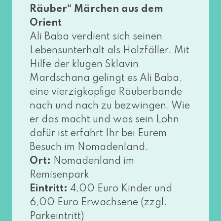
Räuber“ Märchen aus dem
Orient
Ali Baba ver­dient sich sei­nen
Lebensunterhalt als Holzfäller. Mit
Hilfe der klu­gen Sklavin
Mardschana gelingt es Ali Baba,
eine vier­zig­köp­fi­ge Räuberbande
nach und nach zu bezwin­gen. Wie
er das macht und was sein Lohn
dafür ist erfahrt Ihr bei Eurem
Besuch im Nomadenland.
Ort:
Nomadenland im
Remisenpark
Eintritt:
4,00 Euro Kinder und
6,00 Euro Erwachsene (zzgl.
Parkeintritt)