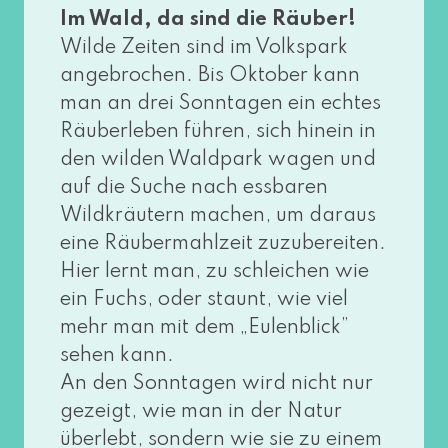
Im Wald, da sind die Räuber!
Wilde Zeiten sind im Volkspark
ange­bro­chen. Bis Oktober kann
man an drei Sonntagen ein ech­tes
Räuberleben füh­ren, sich hin­ein in
den wil­den Waldpark wagen und
auf die Suche nach ess­ba­ren
Wildkräutern machen, um dar­aus
eine Räubermahlzeit zuzu­be­rei­ten.
Hier lernt man, zu schlei­chen wie
ein Fuchs, oder staunt, wie viel
mehr man mit dem „Eulenblick”
sehen kann.
An den Sonntagen wird nicht nur
gezeigt, wie man in der Natur
über­lebt, son­dern wie sie zu einem