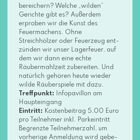
berei­chern? Welche „wil­den”
Gerichte gibt es? Außerdem
erpro­ben wir die Kunst des
Feuermachens. Ohne
Streichhölzer oder Feuerzeug ent­
zün­den wir unser Lagerfeuer, auf
dem wir dann eine ech­te
Räubermahlzeit zube­rei­ten. Und
natür­lich gehö­ren heu­te wie­der
wil­de Räuberspiele mit dazu.
Treffpunkt:
Infopavillon am
Haupteingang
Eintritt:
Kostenbeitrag 5,00 Euro
pro Teilnehmer inkl. Parkeintritt
Begrenzte Teilnehmerzahl, um
vor­he­ri­ge Anmeldung wird gebe­