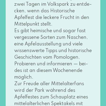
zwei Tagen im Volkspark zu ent­de­
cken, wenn das Historische
Apfelfest die lecke­re Frucht in den
Mittelpunkt stellt.
Es gibt hei­mi­sche und sogar fast
ver­ges­se­ne Sorten zum Naschen,
eine Apfelausstellung und vie­le
wis­sens­wer­te Tipps und his­to­ri­sche
Geschichten vom Pomologen.
Probieren und infor­mie­ren — bei­
des ist an die­sem Wochenende
mög­lich.
Zur Freude aller Mittelalterfans
wird der Park wäh­rend des
Apfelfestes zum Schauplatz eines
mit­tel­al­ter­li­chen Spektakels mit