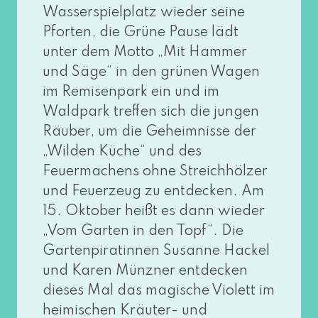
Wasserspielplatz wie­der sei­ne
Pforten, die Grüne Pause lädt
unter dem Motto „Mit Hammer
und Säge“ in den grü­nen Wagen
im Remisenpark ein und im
Waldpark tref­fen sich die jun­gen
Räuber, um die Geheimnisse der
„Wilden Küche“ und des
Feuermachens ohne Streichhölzer
und Feuerzeug zu ent­de­cken. Am
15. Oktober heißt es dann wie­der
„Vom Garten in den Topf“. Die
Gartenpiratinnen Susanne Hackel
und Karen Münzner ent­de­cken
die­ses Mal das magi­sche Violett im
hei­mi­schen Kräuter- und