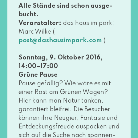
Alle Stände sind schon aus­ge­
bucht.
Veranstalter:
das haus im park;
Marc Wilke (
)
post@​dashausimpark.​com
Sonntag, 9. Oktober 2016,
14:00–17:00
Grüne Pause
Pause gefäl­lig? Wie wäre es mit
einer Rast am Grünen Wagen?
Hier kann man Natur tan­ken,
garan­tiert blei­frei. Die Besucher
kön­nen ihre Neugier, Fantasie und
Entdeckungsfreude aus­pa­cken und
sich auf die Suche nach span­nen­