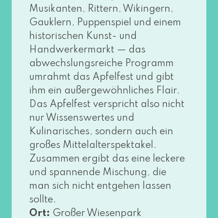
Musikanten, Rittern, Wikingern,
Gauklern, Puppenspiel und einem
his­to­ri­schen Kunst- und
Handwerkermarkt — das
abwechs­lungs­rei­che Programm
umrahmt das Apfelfest und gibt
ihm ein außer­ge­wöhn­li­ches Flair.
Das Apfelfest ver­spricht also nicht
nur Wissenswertes und
Kulinarisches, son­dern auch ein
gro­ßes Mittelalterspektakel.
Zusammen ergibt das eine lecke­re
und span­nen­de Mischung, die
man sich nicht ent­ge­hen las­sen
soll­te.
Ort:
Großer Wiesenpark