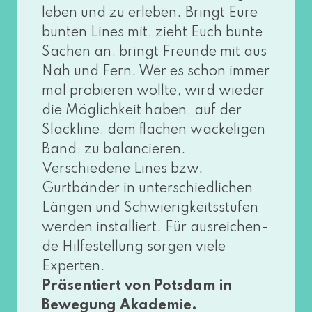
leben und zu erle­ben. Bringt Eure
bun­ten Lines mit, zieht Euch bun­te
Sachen an, bringt Freunde mit aus
Nah und Fern. Wer es schon immer
mal pro­bie­ren woll­te, wird wie­der
die Möglichkeit haben, auf der
Slackline, dem fla­chen wacke­li­gen
Band, zu balan­cie­ren.
Verschiedene Lines bzw.
Gurtbänder in unter­schied­li­chen
Längen und Schwierigkeitsstufen
wer­den instal­liert. Für aus­rei­chen­
de Hilfestellung sor­gen vie­le
Experten.
Präsentiert von Potsdam in
Bewegung Akademie.