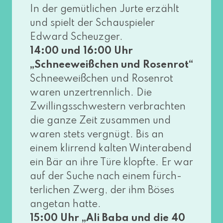
In der gemüt­li­chen Jurte erzählt
und spielt der Schauspieler
Edward Scheuzger.
14:00 und 16:00 Uhr
„Schneeweißchen und Rosenrot“
Schneeweißchen und Rosenrot
waren unzer­trenn­lich. Die
Zwillingsschwestern ver­brach­ten
die gan­ze Zeit zusam­men und
waren stets ver­gnügt. Bis an
einem klir­rend kal­ten Winterabend
ein Bär an ihre Türe klopf­te. Er war
auf der Suche nach einem fürch­
ter­li­chen Zwerg, der ihm Böses
ange­tan hat­te.
15:00 Uhr „Ali Baba und die 40