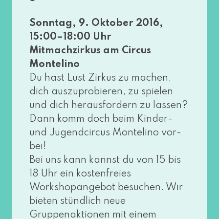
Sonntag, 9. Oktober 2016,
15:00–18:00 Uhr
Mitmachzirkus am Circus
Montelino
Du hast Lust Zirkus zu machen,
dich aus­zu­pro­bie­ren, zu spie­len
und dich her­aus­for­dern zu las­sen?
Dann komm doch beim Kinder-
und Jugendcircus Montelino vor­
bei!
Bei uns kann kannst du von 15 bis
18 Uhr ein kos­ten­frei­es
Workshopangebot besu­chen. Wir
bie­ten stünd­lich neue
Gruppenaktionen mit einem