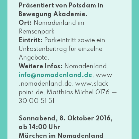
Präsentiert von Potsdam in
Bewegung Akademie.
Ort:
Nomadenland im
Remsenpark
Eintritt:
Parkeintritt sowie ein
Unkostenbeitrag für ein­zel­ne
Angebote.
Weitere Infos:
Nomadenland,
, www​
info@​nomadenland.​de
.noma​den​land​.de, www​.slack​
point​.de, Matthias Michel 0176 —
30 00 51 51
Sonnabend, 8. Oktober 2016,
ab 14:00 Uhr
Märchen im Nomadenland