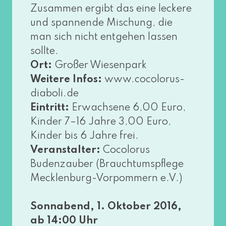
Zusammen ergibt das eine lecke­re
und span­nen­de Mischung, die
man sich nicht ent­ge­hen las­sen
soll­te.
Ort:
Großer Wiesenpark
Weitere Infos:
www​.coco​lo​rus​-
dia​bo​li​.de
Eintritt:
Erwachsene 6,00 Euro,
Kinder 7–16 Jahre 3,00 Euro,
Kinder bis 6 Jahre frei.
Veranstalter:
Cocolorus
Budenzauber (Brauchtumspflege
Mecklenburg-Vorpommern e.V.)
Sonnabend, 1. Oktober 2016,
ab 14:00 Uhr