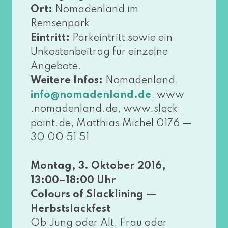
Ort:
Nomadenland im
Remsenpark
Eintritt:
Parkeintritt sowie ein
Unkostenbeitrag für ein­zel­ne
Angebote.
Weitere Infos:
Nomadenland,
, www​
info@​nomadenland.​de
.noma​den​land​.de, www​.slack​
point​.de, Matthias Michel 0176 —
30 00 51 51
Montag, 3. Oktober 2016,
13:00–18:00 Uhr
Colours of Slacklining —
Herbstslackfest
Ob Jung oder Alt, Frau oder