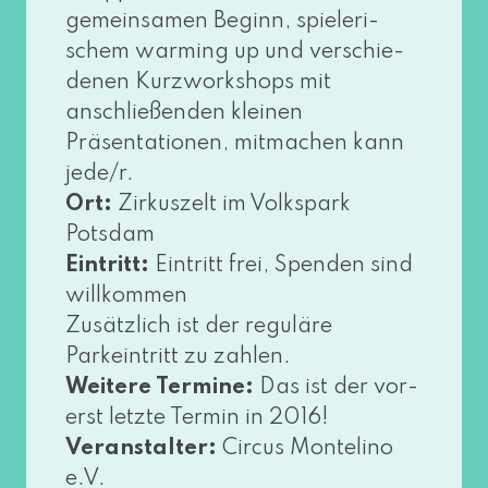
gemein­sa­men Beginn, spie­le­ri­
schem warm­ing up und ver­schie­
de­nen Kurzworkshops mit
anschlie­ßen­den klei­nen
Präsentationen, mit­ma­chen kann
jede/r.
Ort:
Zirkuszelt im Volkspark
Potsdam
Eintritt:
Eintritt frei, Spenden sind
will­kom­men
Zusätzlich ist der regu­lä­re
Parkeintritt zu zah­len.
Weitere Termine:
Das ist der vor­
erst letz­te Termin in 2016!
Veranstalter:
Circus Montelino
e.V.