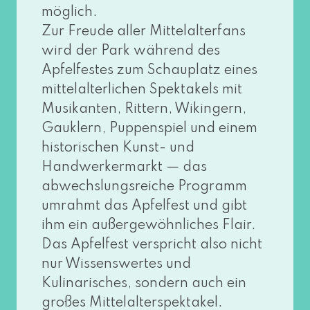
mög­lich.
Zur Freude aller Mittelalterfans
wird der Park wäh­rend des
Apfelfestes zum Schauplatz eines
mit­tel­al­ter­li­chen Spektakels mit
Musikanten, Rittern, Wikingern,
Gauklern, Puppenspiel und einem
his­to­ri­schen Kunst- und
Handwerkermarkt — das
abwechs­lungs­rei­che Programm
umrahmt das Apfelfest und gibt
ihm ein außer­ge­wöhn­li­ches Flair.
Das Apfelfest ver­spricht also nicht
nur Wissenswertes und
Kulinarisches, son­dern auch ein
gro­ßes Mittelalterspektakel.