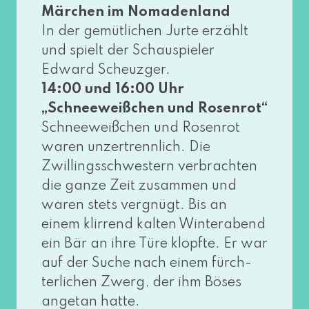
Märchen im Nomadenland
In der gemüt­li­chen Jurte erzählt
und spielt der Schauspieler
Edward Scheuzger.
14:00 und 16:00 Uhr
„Schneeweißchen und Rosenrot“
Schneeweißchen und Rosenrot
waren unzer­trenn­lich. Die
Zwillingsschwestern ver­brach­ten
die gan­ze Zeit zusam­men und
waren stets ver­gnügt. Bis an
einem klir­rend kal­ten Winterabend
ein Bär an ihre Türe klopf­te. Er war
auf der Suche nach einem fürch­
ter­li­chen Zwerg, der ihm Böses
ange­tan hat­te.