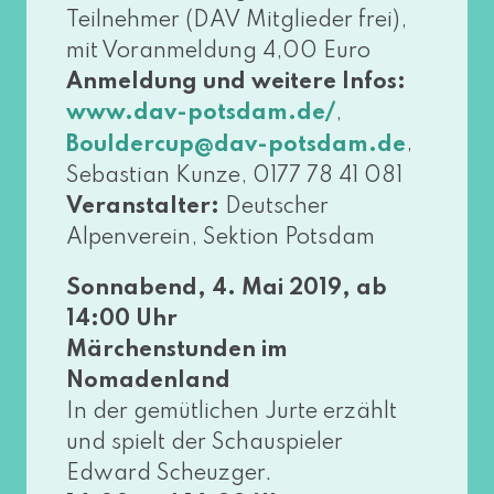
Teilnehmer (DAV Mitglieder frei),
mit Voranmeldung 4,00 Euro
Anmeldung und wei­te­re Infos:
,
www​.dav​-pots​dam​.de/
,
Bouldercup@​dav-​potsdam.​de
Sebastian Kunze, 0177 78 41 081
Veranstalter:
Deutscher
Alpenverein, Sektion Potsdam
Sonnabend, 4. Mai 2019, ab
14:00 Uhr
Märchenstunden im
Nomadenland
In der gemüt­li­chen Jurte erzählt
und spielt der Schauspieler
Edward Scheuzger.