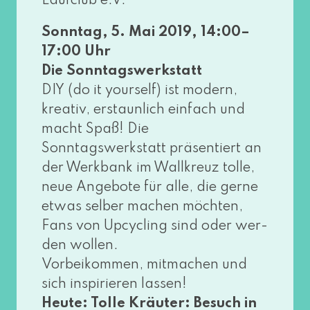
Laufclub e.V.
Sonntag, 5. Mai 2019, 14:00–
17:00 Uhr
Die Sonntagswerkstatt
DIY (do it yours­elf) ist modern,
krea­tiv, erstaun­lich ein­fach und
macht Spaß! Die
Sonntagswerkstatt prä­sen­tiert an
der Werkbank im Wallkreuz tol­le,
neue Angebote für alle, die ger­ne
etwas sel­ber machen möch­ten,
Fans von Upcycling sind oder wer­
den wol­len.
Vorbeikommen, mit­ma­chen und
sich inspi­rie­ren las­sen!
Heute: Tolle Kräuter: Besuch in