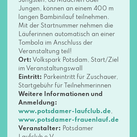
Jüngsten, ob Mädchen oder
Jungen, kön­nen an einem 400 m
lan­gen Bambinilauf teil­neh­men.
Mit der Startnummer neh­men die
Läuferinnen auto­ma­tisch an einer
Tombola im Anschluss der
Veranstaltung teil!
Ort:
Volkspark Potsdam, Start/Ziel
im Veranstaltungswall
Eintritt:
Parkeintritt für Zuschauer,
Startgebühr für Teilnehmerinnen
Weitere Informationen und
Anmeldung:
,
www​.pots​da​mer​-lauf​club​.de
www​.pots​da​mer​-frau​en​lauf​.de
Veranstalter:
Potsdamer