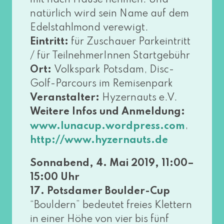
mit nach Hause neh­men. Und
natür­lich wird sein Name auf dem
Edelstahlmond ver­ewigt.
Eintritt:
für Zuschauer Parkeintritt
/ für TeilnehmerInnen Startgebühr
Ort:
Volkspark Potsdam, Disc-
Golf-Parcours im Remisenpark
Veranstalter:
Hyzernauts e.V.
Weitere Infos und Anmeldung:
,
www​.luna​cup​.word​press​.com
http://​www​.hyzer​n​auts​.de
Sonnabend, 4. Mai 2019, 11:00–
15:00 Uhr
17. Potsdamer Boulder-Cup
“Bouldern” bedeu­tet frei­es Klettern
in einer Höhe von vier bis fünf