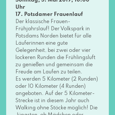
Sonntag, 5. Mai 2019, 10:00
Uhr
17. Potsdamer Frauenlauf
Der klas­si­sche Frauen-
Frühjahrslauf! Der Volkspark in
Potsdams Norden bie­tet für alle
Läuferinnen eine gute
Gelegenheit, bei zwei oder vier
locke­ren Runden die Frühlingsluft
zu genie­ßen und gemein­sam die
Freude am Laufen zu tei­len.
Es wer­den 5 Kilometer (2 Runden)
oder 10 Kilometer (4 Runden)
ange­bo­ten. Auf der 5 Kilometer-
Strecke ist in die­sem Jahr auch
Walking ohne Stöcke mög­lich! Die