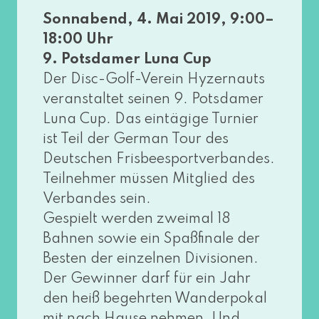
Sonnabend, 4. Mai 2019, 9:00–
18:00 Uhr
9. Potsdamer Luna Cup
Der Disc-Golf-Verein Hyzernauts
ver­an­stal­tet sei­nen 9. Potsdamer
Luna Cup. Das ein­tä­gi­ge Turnier
ist Teil der German Tour des
Deutschen Frisbeesportverbandes.
Teilnehmer müs­sen Mitglied des
Verbandes sein.
Gespielt wer­den zwei­mal 18
Bahnen sowie ein Spaßfinale der
Besten der ein­zel­nen Divisionen.
Der Gewinner darf für ein Jahr
den heiß begehr­ten Wanderpokal