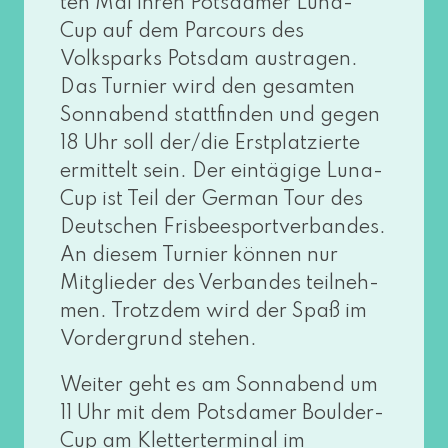
ten Mal ihren Potsdamer Luna-
Cup auf dem Parcours des
Volksparks Potsdam aus­tra­gen.
Das Turnier wird den gesam­ten
Sonnabend statt­fin­den und gegen
18 Uhr soll der/die Erstplatzierte
ermit­telt sein. Der ein­tä­gi­ge Luna-
Cup ist Teil der German Tour des
Deutschen Frisbeesportverbandes.
An die­sem Turnier kön­nen nur
Mitglieder des Verbandes teil­neh­
men. Trotzdem wird der Spaß im
Vordergrund stehen.
Weiter geht es am Sonnabend um
11 Uhr mit dem Potsdamer Boulder-
Cup am Kletterterminal im