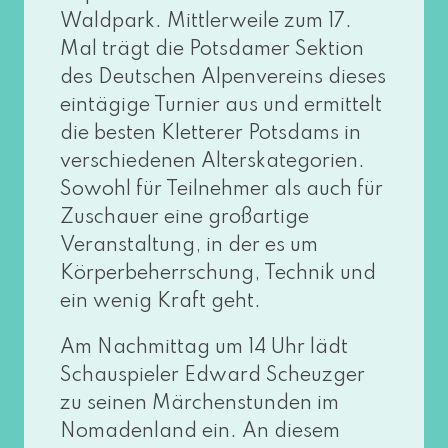
Waldpark. Mittlerweile zum 17.
Mal trägt die Potsdamer Sektion
des Deutschen Alpenvereins die­ses
ein­tä­gi­ge Turnier aus und ermit­telt
die bes­ten Kletterer Potsdams in
ver­schie­de­nen Alterskategorien.
Sowohl für Teilnehmer als auch für
Zuschauer eine groß­ar­ti­ge
Veranstaltung, in der es um
Körperbeherrschung, Technik und
ein wenig Kraft geht.
Am Nachmittag um 14 Uhr lädt
Schauspieler Edward Scheuzger
zu sei­nen Märchenstunden im
Nomadenland ein. An die­sem