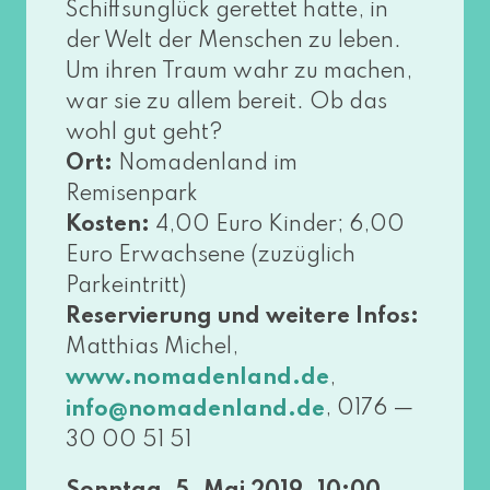
Schiffsunglück geret­tet hat­te, in
der Welt der Menschen zu leben.
Um ihren Traum wahr zu machen,
war sie zu allem bereit. Ob das
wohl gut geht?
Ort:
Nomadenland im
Remisenpark
Kosten:
4,00 Euro Kinder; 6,00
Euro Erwachsene (zuzüg­lich
Parkeintritt)
Reservierung und wei­te­re Infos:
Matthias Michel,
,
www​.noma​den​land​.de
, 0176 —
info@​nomadenland.​de
30 00 51 51