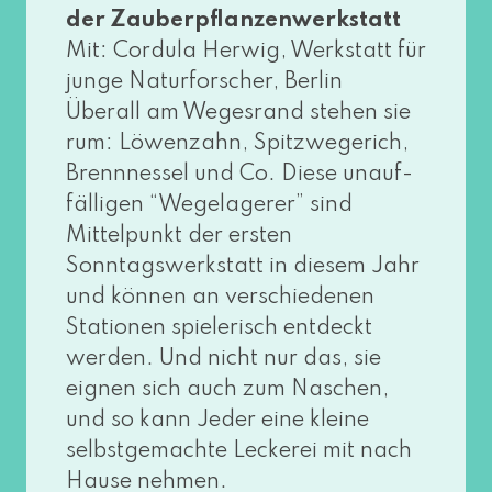
der Zauberpflanzenwerkstatt
Mit: Cordula Herwig, Werkstatt für
jun­ge Naturforscher, Berlin
Überall am Wegesrand ste­hen sie
rum: Löwenzahn, Spitzwegerich,
Brennnessel und Co. Diese unauf­
fäl­li­gen “Wegelagerer” sind
Mittelpunkt der ers­ten
Sonntagswerkstatt in die­sem Jahr
und kön­nen an ver­schie­de­nen
Stationen spie­le­risch ent­deckt
wer­den. Und nicht nur das, sie
eig­nen sich auch zum Naschen,
und so kann Jeder eine klei­ne
selbst­ge­mach­te Leckerei mit nach
Hause neh­men.