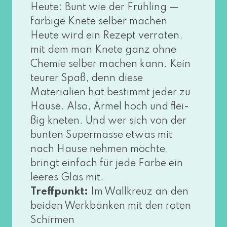
Heute: Bunt wie der Frühling —
far­bi­ge Knete sel­ber machen
Heute wird ein Rezept ver­ra­ten,
mit dem man Knete ganz ohne
Chemie sel­ber machen kann. Kein
teu­rer Spaß, denn die­se
Materialien hat bestimmt jeder zu
Hause. Also, Ärmel hoch und flei­
ßig kne­ten. Und wer sich von der
bun­ten Supermasse etwas mit
nach Hause neh­men möch­te,
bringt ein­fach für jede Farbe ein
lee­res Glas mit.
Treffpunkt:
Im Wallkreuz an den
bei­den Werkbänken mit den roten
Schirmen