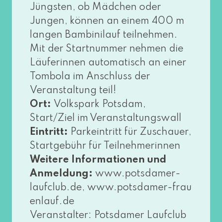
Jüngsten, ob Mädchen oder
Jungen, kön­nen an einem 400 m
lan­gen Bambinilauf teil­neh­men.
Mit der Startnummer neh­men die
Läuferinnen auto­ma­tisch an einer
Tombola im Anschluss der
Veranstaltung teil!
Ort:
Volkspark Potsdam,
Start/Ziel im Veranstaltungswall
Eintritt:
Parkeintritt für Zuschauer,
Startgebühr für Teilnehmerinnen
Weitere Informationen und
Anmeldung:
www​.pots​da​mer​-
lauf​club​.de, www​.pots​da​mer​-frau​
en​lauf​.de
Veranstalter: Potsdamer Laufclub