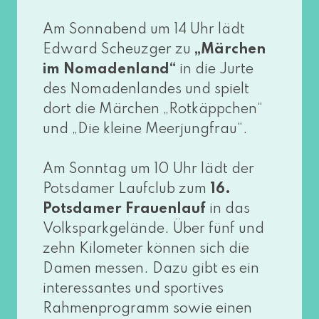
Am Sonnabend um 14 Uhr lädt
Edward Scheuzger zu
„Märchen
im Nomadenland“
in die Jurte
des Nomadenlandes und spielt
dort die Märchen „Rotkäppchen“
und „Die klei­ne Meerjungfrau“.
Am Sonntag um 10 Uhr lädt der
Potsdamer Laufclub zum
16.
Potsdamer Frauenlauf
in das
Volksparkgelände. Über fünf und
zehn Kilometer kön­nen sich die
Damen mes­sen. Dazu gibt es ein
inter­es­san­tes und spor­ti­ves
Rahmenprogramm sowie einen