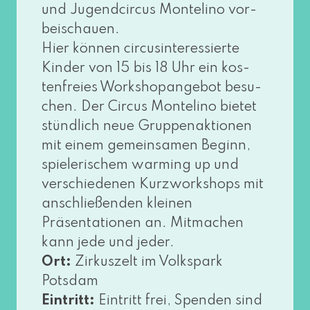
und Jugendcircus Montelino vor­
bei­schau­en.
Hier kön­nen cir­cu­s­in­ter­es­sier­te
Kinder von 15 bis 18 Uhr ein kos­
ten­frei­es Workshopangebot besu­
chen. Der Circus Montelino bie­tet
stünd­lich neue Gruppenaktionen
mit einem gemein­sa­men Beginn,
spie­le­ri­schem warm­ing up und
ver­schie­de­nen Kurzworkshops mit
anschlie­ßen­den klei­nen
Präsentationen an. Mitmachen
kann jede und jeder.
Ort:
Zirkuszelt im Volkspark
Potsdam
Eintritt:
Eintritt frei, Spenden sind