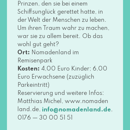
Prinzen, den sie bei einem
Schiffsunglück geret­tet hat­te, in
der Welt der Menschen zu leben.
Um ihren Traum wahr zu machen,
war sie zu allem bereit. Ob das
wohl gut geht?
Ort:
Nomadenland im
Remisenpark
Kosten:
4,00 Euro Kinder; 6,00
Euro Erwachsene (zuzüg­lich
Parkeintritt)
Reservierung und wei­te­re Infos:
Matthias Michel, www​.noma​den​
land​.de,
,
info@​nomadenland.​de
0176 — 30 00 51 51