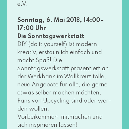
e.V.
Sonntag, 6. Mai 2018, 14:00–
17:00 Uhr
Die Sonntagswerkstatt
DIY (do it yours­elf) ist modern,
krea­tiv, erstaun­lich ein­fach und
macht Spaß! Die
Sonntagswerkstatt prä­sen­tiert an
der Werkbank im Wallkreuz tol­le,
neue Angebote für alle, die ger­ne
etwas sel­ber machen möch­ten,
Fans von Upcycling sind oder wer­
den wol­len.
Vorbeikommen, mit­ma­chen und
sich inspi­rie­ren las­sen!