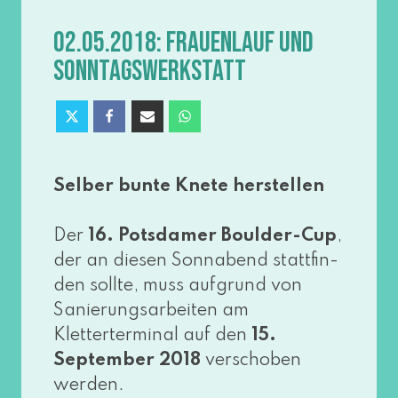
02.05.2018: FRAUENLAUF UND
SONNTAGSWERKSTATT
Selber bun­te Knete her­stel­len
Der
16. Potsdamer Boulder-Cup
,
der an die­sen Sonnabend statt­fin­
den soll­te, muss auf­grund von
Sanierungsarbeiten am
Kletterterminal auf den
15.
September 2018
ver­scho­ben
wer­den.