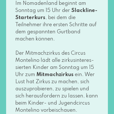
Im Nomadenland beginnt am
Sonntag um 15 Uhr der
Slackline-
Starterkurs
, bei dem die
Teilnehmer ihre ers­ten Schritte auf
dem gespann­ten Gurtband
machen kön­nen.
Der Mitmachzirkus des Circus
Montelino lädt alle zir­ku­s­in­ter­es­
sier­ten Kinder am Sonntag um 15
Uhr zum
Mitmachzirkus
ein. Wer
Lust hat Zirkus zu machen, sich
aus­zu­pro­bie­ren, zu spie­len und
sich her­aus­for­dern zu las­sen, kann
beim Kinder- und Jugendcircus
Montelino vor­bei­schau­en.