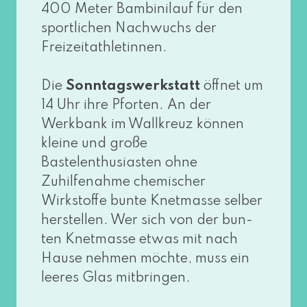
400 Meter Bambinilauf für den
sport­li­chen Nachwuchs der
Freizeitathletinnen.
Die
Sonntagswerkstatt
öff­net um
14 Uhr ihre Pforten. An der
Werkbank im Wallkreuz kön­nen
klei­ne und gro­ße
Bastelenthusiasten ohne
Zuhilfenahme che­mi­scher
Wirkstoffe bun­te Knetmasse sel­ber
her­stel­len. Wer sich von der bun­
ten Knetmasse etwas mit nach
Hause neh­men möch­te, muss ein
lee­res Glas mit­brin­gen.