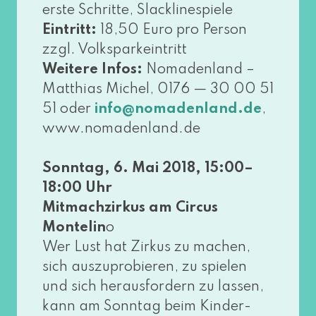
ers­te Schritte, Slacklinespiele
Eintritt:
18,50 Euro pro Person
zzgl. Volksparkeintritt
Weitere Infos:
Nomadenland –
Matthias Michel, 0176 — 30 00 51
51 oder
,
info@​nomadenland.​de
www​.noma​den​land​.de
Sonntag, 6. Mai 2018, 15:00–
18:00 Uhr
Mitmachzirkus am Circus
Montelin
o
Wer Lust hat Zirkus zu machen,
sich aus­zu­pro­bie­ren, zu spie­len
und sich her­aus­for­dern zu las­sen,
kann am Sonntag beim Kinder-