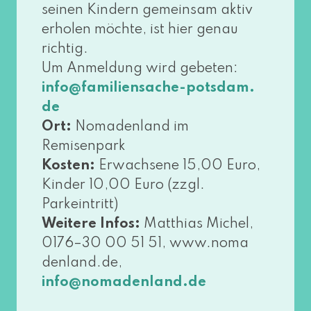
sei­nen Kindern gemein­sam aktiv
erho­len möch­te, ist hier genau
rich­tig.
Um Anmeldung wird gebe­ten:
info@​familiensache-​potsdam.​
de
Ort:
Nomadenland im
Remisenpark
Kosten:
Erwachsene 15,00 Euro,
Kinder 10,00 Euro (zzgl.
Parkeintritt)
Weitere Infos:
Matthias Michel,
0176–30 00 51 51, www​.noma​
den​land​.de,
info@​nomadenland.​de