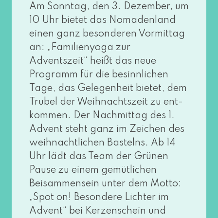
Am Sonntag, den 3. Dezember, um
10 Uhr bie­tet das Nomadenland
einen ganz beson­de­ren Vormittag
an: „Familienyoga zur
Adventszeit“ heißt das neue
Programm für die besinn­li­chen
Tage, das Gelegenheit bie­tet, dem
Trubel der Weihnachtszeit zu ent­
kom­men. Der Nachmittag des 1.
Advent steht ganz im Zeichen des
weih­nacht­li­chen Bastelns. Ab 14
Uhr lädt das Team der Grünen
Pause zu einem gemüt­li­chen
Beisammensein unter dem Motto:
„Spot on! Besondere Lichter im
Advent“ bei Kerzenschein und