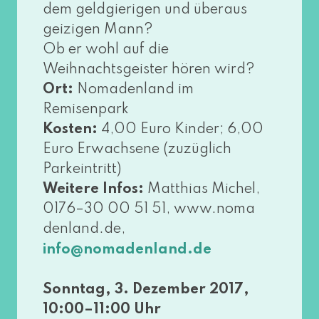
dem geld­gie­ri­gen und über­aus
gei­zi­gen Mann?
Ob er wohl auf die
Weihnachtsgeister hören wird?
Ort:
Nomadenland im
Remisenpark
Kosten:
4,00 Euro Kinder; 6,00
Euro Erwachsene (zuzüg­lich
Parkeintritt)
Weitere Infos:
Matthias Michel,
0176–30 00 51 51, www​.noma​
den​land​.de,
info@​nomadenland.​de
Sonntag, 3. Dezember 2017,
10:00–11:00 Uhr