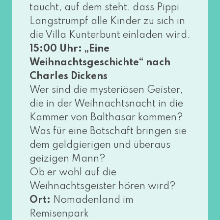
taucht, auf dem steht, dass Pippi
Langstrumpf alle Kinder zu sich in
die Villa Kunterbunt ein­la­den wird.
15:00 Uhr: „Eine
Weihnachtsgeschichte“ nach
Charles Dickens
Wer sind die mys­te­riö­sen Geister,
die in der Weihnachtsnacht in die
Kammer von Balthasar kom­men?
Was für eine Botschaft brin­gen sie
dem geld­gie­ri­gen und über­aus
gei­zi­gen Mann?
Ob er wohl auf die
Weihnachtsgeister hören wird?
Ort:
Nomadenland im
Remisenpark