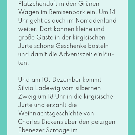
Plätzchenduft in den Grünen
Wagen im Remisenpark ein. Um 14
Uhr geht es auch im Nomadenland
wei­ter. Dort kön­nen klei­ne und
gro­ße Gäste in der kir­gi­si­schen
Jurte schö­ne Geschenke bas­teln
und damit die Adventszeit ein­läu­
ten.
Und am 10. Dezember kommt
Silvia Ladewig vom sil­ber­nen
Zweig um 18 Uhr in die kir­gi­si­sche
Jurte und erzählt die
Weihnachtsgeschichte von
Charles Dickens über den gei­zi­gen
Ebenezer Scrooge im