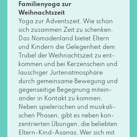
Familienyoga zur
Weihnachtszeit
Yoga zur Adventszeit. Wie schön
sich zusam­men Zeit zu schen­ken.
Das Nomadenland bie­tet Eltern
und Kindern die Gelegenheit dem
Trubel der Weihnachtszeit zu ent­
kom­men und bei Kerzenschein und
lau­schi­ger Jurtenatmosphäre
durch gemein­sa­me Bewegung und
gegen­sei­ti­ge Begegnung mit­ein­
an­der in Kontakt zu kom­men.
Neben spie­le­ri­schen und musi­ka­li­
schen Phasen, gibt es neben kon­
zen­trier­ten Übungen, die belieb­ten
Eltern-Kind-Asanas. Wer sich mit