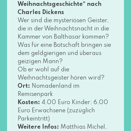
Weihnachtsgeschichte“ nach
Charles Dickens
Wer sind die mys­te­riö­sen Geister,
die in der Weihnachtsnacht in die
Kammer von Balthasar kom­men?
Was für eine Botschaft brin­gen sie
dem geld­gie­ri­gen und über­aus
gei­zi­gen Mann?
Ob er wohl auf die
Weihnachtsgeister hören wird?
Ort:
Nomadenland im
Remisenpark
Kosten:
4,00 Euro Kinder; 6,00
Euro Erwachsene (zuzüg­lich
Parkeintritt)
Weitere Infos:
Matthias Michel,