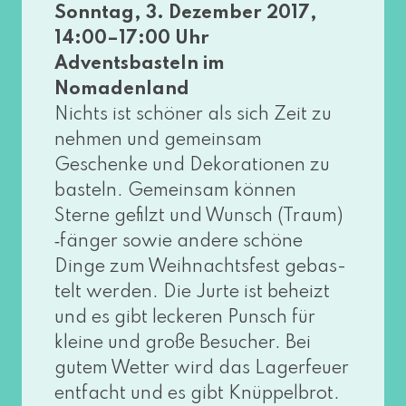
Sonntag, 3. Dezember 2017,
14:00–17:00 Uhr
Adventsbasteln im
Nomadenland
Nichts ist schö­ner als sich Zeit zu
neh­men und gemein­sam
Geschenke und Dekorationen zu
bas­teln. Gemeinsam kön­nen
Sterne gefilzt und Wunsch (Traum)
‑fän­ger sowie ande­re schö­ne
Dinge zum Weihnachtsfest gebas­
telt wer­den. Die Jurte ist beheizt
und es gibt lecke­ren Punsch für
klei­ne und gro­ße Besucher. Bei
gutem Wetter wird das Lagerfeuer
ent­facht und es gibt Knüppelbrot.