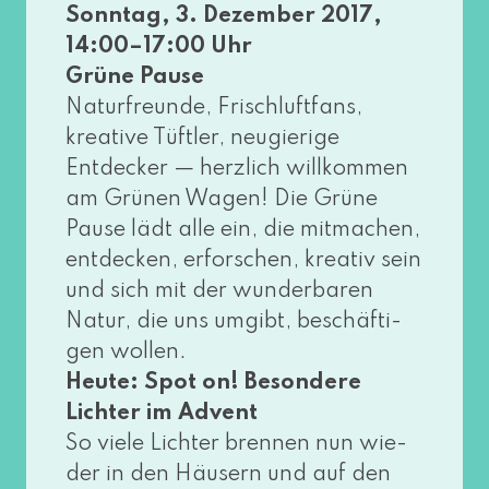
Sonntag, 3. Dezember 2017,
14:00–17:00 Uhr
Grüne Pause
Naturfreunde, Frischluftfans,
krea­ti­ve Tüftler, neu­gie­ri­ge
Entdecker — herz­lich will­kom­men
am Grünen Wagen! Die Grüne
Pause lädt alle ein, die mit­ma­chen,
ent­de­cken, erfor­schen, krea­tiv sein
und sich mit der wun­der­ba­ren
Natur, die uns umgibt, beschäf­ti­
gen wol­len.
Heute: Spot on! Besondere
Lichter im Advent
So vie­le Lichter bren­nen nun wie­
der in den Häusern und auf den