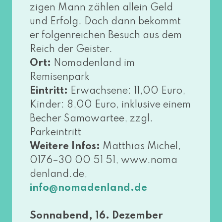
zi­gen Mann zäh­len allein Geld
und Erfolg. Doch dann bekommt
er fol­gen­rei­chen Besuch aus dem
Reich der Geister.
Ort:
Nomadenland im
Remisenpark
Eintritt:
Erwachsene: 11,00 Euro,
Kinder: 8,00 Euro, inklu­si­ve einem
Becher Samowartee, zzgl.
Parkeintritt
Weitere Infos:
Matthias Michel,
0176–30 00 51 51, www​.noma​
den​land​.de,
info@​nomadenland.​de
Sonnabend, 16. Dezember