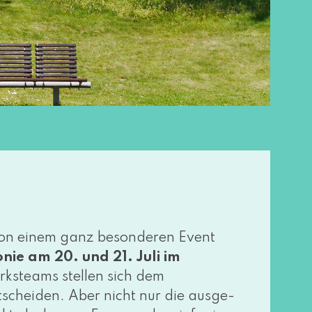
n einem ganz beson­de­ren Event
ie am 20. und 21. Juli im
rksteams stel­len sich dem
schei­den. Aber nicht nur die aus­ge­