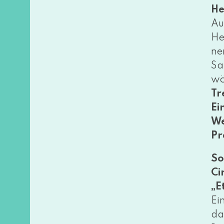
He
Au
He
ne
Sa
wö
Tr
Ei
We
Pr
So
Ci
„E
Ei
da