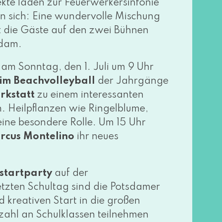
fekte laden zur Feuerwerkersinfonie
 sich: Eine wun­der­vol­le Mischung
et die Gäste auf den zwei Bühnen
sdam.
am Sonntag, den 1. Juli um 9 Uhr
im Beachvolleyball
der Jahrgänge
rkstatt
zu einem inter­es­san­ten
 Heilpflanzen wie Ringelblume,
ine beson­de­re Rolle. Um 15 Uhr
ircus Montelino
ihr neu­es
startparty
auf der
etz­ten Schultag sind die Potsdamer
 krea­ti­ven Start in die gro­ßen
zahl an Schulklassen teil­neh­men