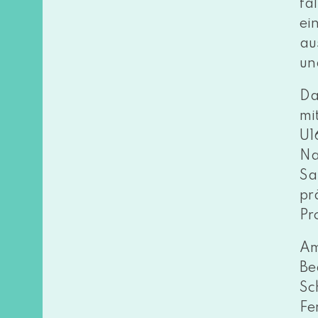
fa
ei
au
un
Da
mi
U1
Na
Sa
prä
Pr
Am
Be
Sc
Fe