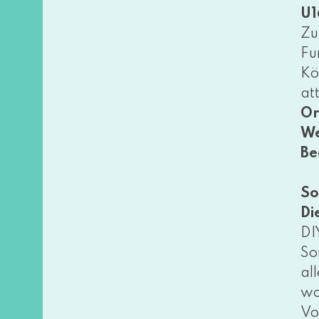
U1
Zu
Fu
Kö
at
Or
We
Be
So
Di
DI
So
al
wo
Vo