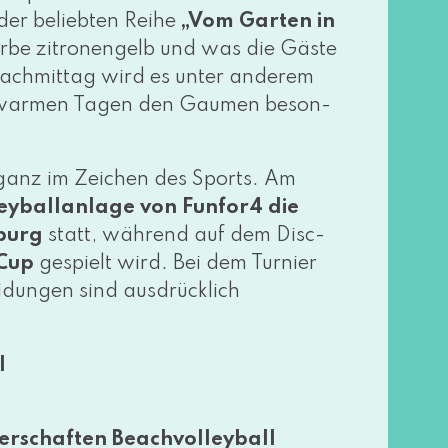
der belieb­ten Reihe
„Vom Garten in
rbe zitro­nen­gelb und was die Gäste
n Nachmittag wird es unter ande­rem
 war­men Tagen den Gaumen beson­
ganz im Zeichen des Sports. Am
eyballanlage von Funfor4 die
burg
statt, wäh­rend auf dem Disc-
Cup
gespielt wird. Bei dem Turnier
dungen sind aus­drück­lich
l
erschaften Beachvolleyball