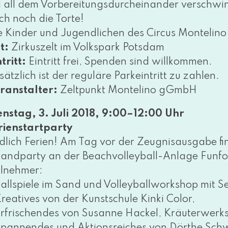
i all dem Vorbereitungsdurcheinander ver­schwin
ch noch die Torte!
e Kinder und Jugendlichen des Circus Montelino p
t:
Zirkuszelt im Volkspark Potsdam
tritt:
Eintritt frei, Spenden sind will­kom­men.
ätzlich ist der regu­lä­re Parkeintritt zu zah­len.
ranstalter:
Zeltpunkt Montelino gGmbH
enstag, 3. Juli 2018, 9:00–12:00 Uhr
rienstartparty
dlich Ferien! Am Tag vor der Zeugnisausgabe fi
randparty an der Beachvolleyball-Anlage Funfor
ilnehmer:
Ballspiele im Sand und Volleyballworkshop mit S
Kreatives von der Kunstschule Kinki Color,
Erfrischendes von Susanne Hackel, Kräuterwerks