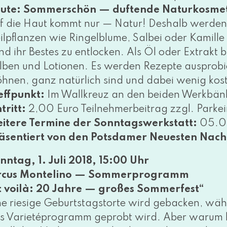
ute: Sommerschön — duf­ten­de Naturkosmetik
f die Haut kommt nur — Natur! Deshalb wer­den nu
ilpflanzen wie Ringelblume, Salbei oder Kamille
nd ihr Bestes zu ent­lo­cken. Als Öl oder Extrakt b
lben und Lotionen. Es wer­den Rezepte aus­pro­bie
h­nen, ganz natür­lich sind und dabei wenig kos­
effpunkt:
Im Wallkreuz an den bei­den Werkbän
ntritt:
2,00 Euro Teilnehmerbeitrag zzgl. Parkein
itere Termine der Sonntagswerkstatt:
05.08
äsentiert von den Potsdamer Neuesten Nach
nntag, 1. Juli 2018, 15:00 Uhr
rcus Montelino — Sommerprogramm
t voi­là: 20 Jahre — gro­ßes Sommerfest“
ne rie­si­ge Geburtstagstorte wird geba­cken, wäh
s Varietéprogramm geprobt wird. Aber war­um kli