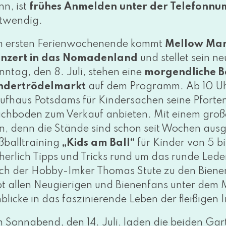
nn, ist
frü­hes Anmelden unter der Telefon
twendig.
 ers­ten Ferienwochenende kommt
Mellow Ma
nzert in das Nomadenland
und stel­let sein 
nntag, den 8. Juli, ste­hen eine
mor­gend­li­ch
ndertrödelmarkt
auf dem Programm. Ab 10 Uhr
ufhaus Potsdams für Kindersachen sei­ne Pforten
chboden zum Verkauf anbie­ten. Mit einem gro­
n, denn die Stände sind schon seit Wochen aus­g
ßballtraining
„Kids am Ball“
für Kinder von 5 b
cher­lich Tipps und Tricks rund um das run­de Lede
ch der Hobby-Imker Thomas Stute zu den Bienen
bt allen Neugierigen und Bienenfans unter dem
blicke in das fas­zi­nie­ren­de Leben der flei­ßi­gen
 Sonnabend, den 14. Juli, laden die bei­den Ga