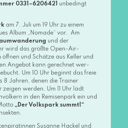
nummer 0331–6206421
unbe­dingt
rk
am 7. Juli um 19 Uhr zu einem
neu­es Album „Nomade“ vor. Am
e Baumwanderung
und der
 wird das größ­te Open-Air-
 öff­nen und Schätze aus Keller und
ßen Angebot kann gerech­net wer­
e­bucht. Um 10 Uhr beginnt das freie
is 8 Jahren, denen die Trainer
r zei­gen wer­den. Um 11 Uhr lädt
völkern in den Remisenpark ein und
 Motto
„Der Volkspark summt!“
 Insekten.
rtenpiratinnen Susanne Hackel und