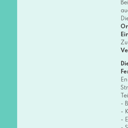
Be
au
Di
Or
Ein
Zus
Ve
Di
Fe
En
St
Te
- 
- 
- 