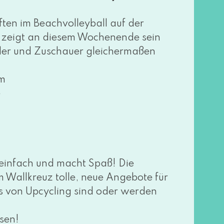
ten im Beachvolleyball auf der
zeigt an die­sem Wochenende sein
eler und Zuschauer glei­cher­ma­ßen
am
e
ch ein­fach und macht Spaß! Die
 Wallkreuz tol­le, neue Angebote für
ns von Upcycling sind oder wer­den
­sen!