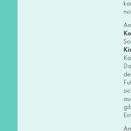
ka
no
Am
Ko
So
Ki
Ka
Da
de
Fu
si
au
gi
Ein
Am