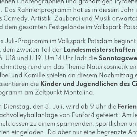
l­le­nen Choreographien und groß­ar­ti­gen Pyroef
n. Das Rahmenprogramm hat es in die­sem Jahr in
s Comedy, Artistik, Zauberei und Musik erwar­t
d dem gesam­ten Festgelände im Volkspark Pot
s Juli-Programm im Volkspark Potsdam beginnt 
t dem zwei­ten Teil der
Landesmeisterschaften 
6, U18 und U 19. Um 14 Uhr lädt die
Sonntagswe
chmittag rund um das Thema Naturkosmetik ein.
lbei und Kamille spie­len an die­sem Nachmittag e
­sen­tie­ren die
Kinder und Jugendlichen des C
ogramm am Zeltpunkt Montelino.
 Dienstag, den 3. Juli, wird ab 9 Uhr die
Ferien
achvolleyballanlage von Funfor4 gefei­ert. Am l
hulklassen zu einem span­nen­den, sport­li­chen und
rien ein­ge­la­den. Da aber nur eine begrenz­te An