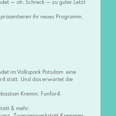
­det — oh, Schreck — zu guter Letzt
rä­sen­tie­ren ihr neu­es Programm.
n­det im Volkspark Potsdam eine
4 statt. Und das erwar­tet die
ebastian Kremin, Funfor4,
tatt & mehr,