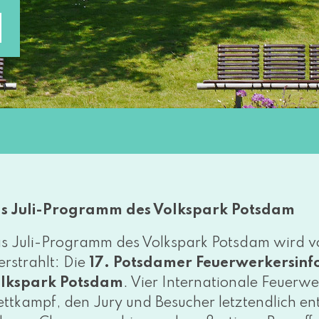
N
s Juli-Programm des Volkspark Potsdam
s Juli-Programm des Volkspark Potsdam wird vo
er­strahlt: Die
17. Potsdamer Feuerwerkersinfon
lkspark Potsdam
. Vier Internationale Feuerwe
ttkampf, den Jury und Besucher letzt­end­lich ent­