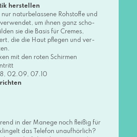
 her­stel­len
r natur­be­las­se­ne Rohstoffe und
 ver­wen­det, um ihnen ganz scho­
il­den sie die Basis für Cremes,
rt, die die Haut pfle­gen und ver­
ten.
ken mit den roten Schirmen
tritt
, 02.09, 07.10
richten
­rend in der Manege noch flei­ßig für
n­gelt das Telefon unauf­hör­lich?