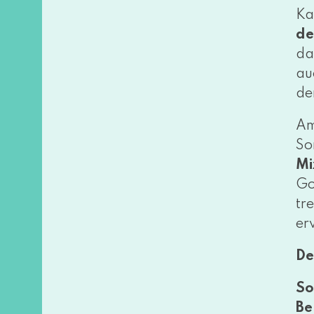
Ka
de
da
au
de
Am
So
Mi
Go
tr
er
De
So
Be