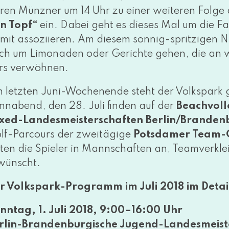
ren Münzner um 14 Uhr zu einer wei­te­ren Folge 
n Topf“
ein. Dabei geht es die­ses Mal um die Fa
mit asso­zi­ie­ren. Am die­sem son­nig-sprit­zi­ge
ch um Limonaden oder Gerichte gehen, die an
rs verwöhnen.
 letz­ten Juni-Wochenende steht der Volkspark 
nnabend, den 28. Juli fin­den auf der
Beachvoll
xed-Landesmeisterschaften Berlin/Branden
lf-Parcours der zwei­tä­gi­ge
Potsdamer Team-
e­ten die Spieler in Mannschaften an, Teamverklei
wünscht.
r Volkspark-Programm im Juli 2018 im Detai
nntag, 1. Juli 2018, 9:00–16:00 Uhr
rlin-Brandenburgische Jugend-Landesmeist