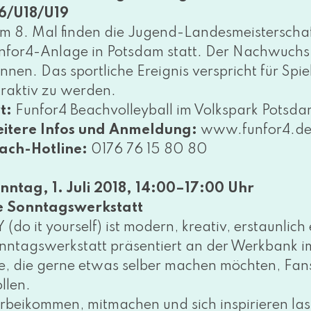
6/U18/U19
m 8. Mal fin­den die Jugend-Landesmeisterschaf
nfor4-Anlage in Potsdam statt. Der Nachwuchs 
nnen. Das sport­li­che Ereignis ver­spricht für Spi
trak­tiv zu wer­den.
t:
Funfor4 Beachvolleyball im Volkspark Potsd
itere Infos und Anmeldung:
www​.fun​for4​.d
ach-Hotline:
0176 76 15 80 80
nntag, 1. Juli 2018, 14:00–17:00 Uhr
e Sonntagswerkstatt
Y (do it yours­elf) ist modern, krea­tiv, erstaun­li
nntagswerkstatt prä­sen­tiert an der Werkbank im
le, die ger­ne etwas sel­ber machen möch­ten, Fa
l­len.
rbeikommen, mit­ma­chen und sich inspi­rie­ren las