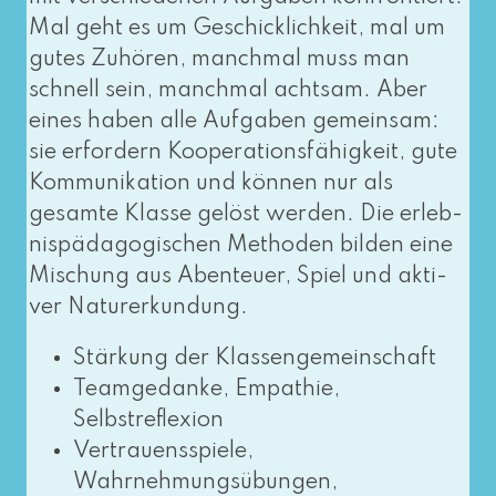
Mal geht es um Geschicklichkeit, mal um
gutes Zuhören, manch­mal muss man
schnell sein, manch­mal acht­sam. Aber
eines haben alle Aufgaben gemein­sam:
sie erfor­dern Kooperationsfähigkeit, gute
Kommunikation und kön­nen nur als
gesam­te Klasse gelöst wer­den. Die erleb­
nis­päd­ago­gi­schen Methoden bil­den eine
Mischung aus Abenteuer, Spiel und akti­
ver Naturerkundung.
Stärkung der Klassengemeinschaft
Teamgedanke, Empathie,
Selbstreflexion
Vertrauensspiele,
Wahrnehmungsübungen,