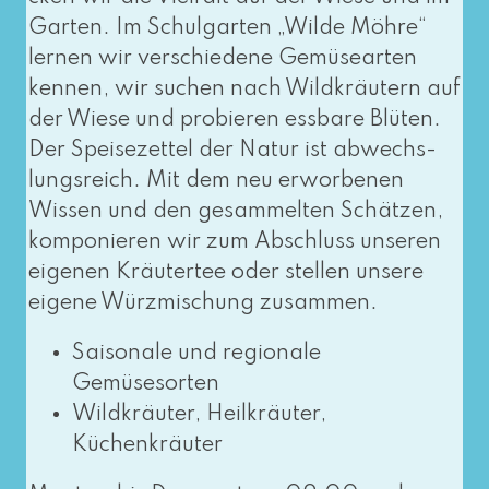
Garten. Im Schulgarten „Wilde Möhre“
ler­nen wir ver­schie­de­ne Gemüsearten
ken­nen, wir suchen nach Wildkräutern auf
der Wiese und pro­bie­ren ess­ba­re Blüten.
Der Speisezettel der Natur ist abwechs­
lungs­reich. Mit dem neu erwor­be­nen
Wissen und den gesam­mel­ten Schätzen,
kom­po­nie­ren wir zum Abschluss unse­ren
eige­nen Kräutertee oder stel­len unse­re
eige­ne Würzmischung zusammen.
Saisonale und regio­na­le
Gemüsesorten
Wildkräuter, Heilkräuter,
Küchenkräuter